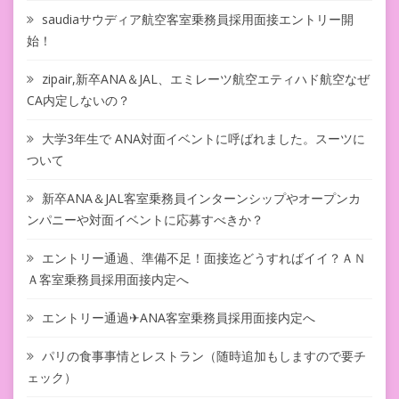
saudiaサウディア航空客室乗務員採用面接エントリー開
始！
zipair,新卒ANA＆JAL、エミレーツ航空エティハド航空なぜ
CA内定しないの？
大学3年生で ANA対面イベントに呼ばれました。スーツに
ついて
新卒ANA＆JAL客室乗務員インターンシップやオープンカ
ンパニーや対面イベントに応募すべきか？
エントリー通過、準備不足！面接迄どうすればイイ？ＡＮ
Ａ客室乗務員採用面接内定へ
エントリー通過✈ANA客室乗務員採用面接内定へ
パリの食事事情とレストラン（随時追加もしますので要チ
ェック）