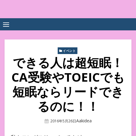
Skip
to
中尾享子CA内定&TOEIC点
詳細は左下3本線三をクリックください！！
content
数UPｽｸｰﾙ
イベント
できる人は超短眠！
CA受験やTOEICでも
短眠ならリードでき
るのに！！
Author
Aakidea
Posted
2016年5月26日
On