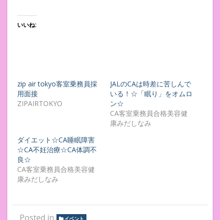
いいね:
zip air tokyo客室乗務員採
JALのCAは時差に苦しんで
用面接
いる！☆「眠り」をオムロ
ZIPAIRTOKYO
ン☆
CA客室乗務員合格美容健
康みだしなみ
ダイエット☆CA睡眠障害
☆CA不妊治療☆CA体調不
良☆
CA客室乗務員合格美容健
康みだしなみ
Posted in
イベント