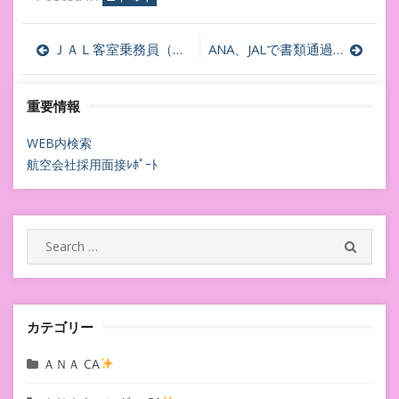
投
ＪＡＬ客室乗務員（ＣＡ）新卒一次面接グループディスカッション攻略方法はあるのか
ANA、JALで書類通過できなかった方の書類通過診断☆
稿
重要情報
ナ
ビ
WEB内検索
航空会社採用面接ﾚﾎﾟｰﾄ
ゲ
ー
シ
Search
SEARC
for:
ョ
ン
カテゴリー
ＡＮＡ CA