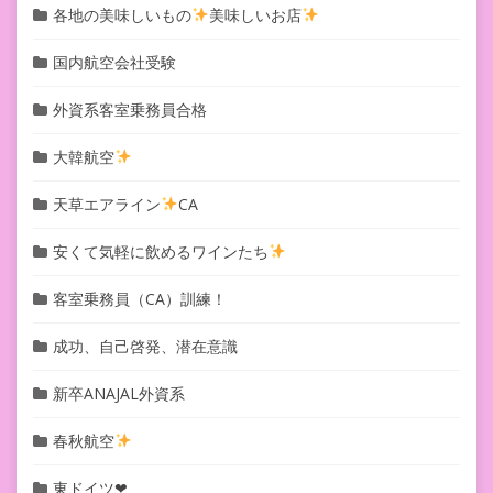
各地の美味しいもの
美味しいお店
国内航空会社受験
外資系客室乗務員合格
大韓航空
天草エアライン
CA
安くて気軽に飲めるワインたち
客室乗務員（CA）訓練！
成功、自己啓発、潜在意識
新卒ANAJAL外資系
春秋航空
東ドイツ❤︎