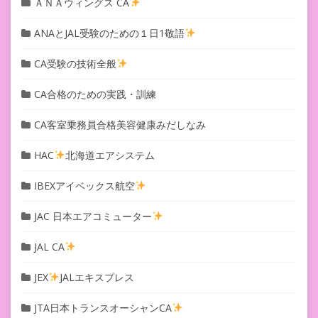
ＡＮＡウィングス CA
ANAとJAL受験のための１日1敬語
CA受験の技術全般
CA合格のための実践・訓練
CA客室乗務員合格美容健康みだしなみ
HAC
北海道エアシステム
IBEXアイベックス航空
JAC 日本エアコミューター
JAL CA
JEX
JALエキスプレス
JTA日本トランスオーシャンCA