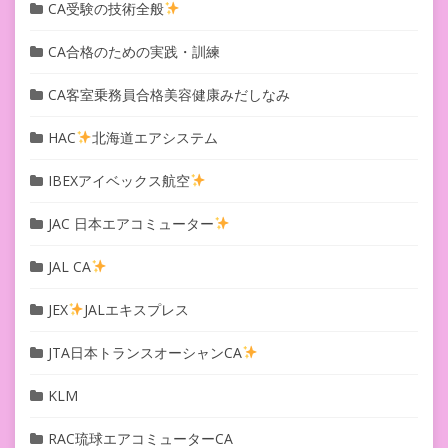
CA受験の技術全般
CA合格のための実践・訓練
CA客室乗務員合格美容健康みだしなみ
HAC
北海道エアシステム
IBEXアイベックス航空
JAC 日本エアコミューター
JAL CA
JEX
JALエキスプレス
JTA日本トランスオーシャンCA
KLM
RAC琉球エアコミューターCA