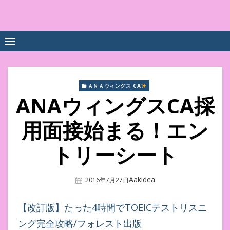
Skip
to
中尾享子CA内定&TOEIC点
詳細は左下3本線三をクリックください！！
content
数UPｽｸｰﾙ
ＡＮＡウィングス CA
ANAウィングスCA採
用面接始まる！エン
トリーシート
Author
Aakidea
Posted
2016年7月27日
On
【改訂版】たった4時間でTOEICテストリスニ
ング完全攻略/フォレスト出版