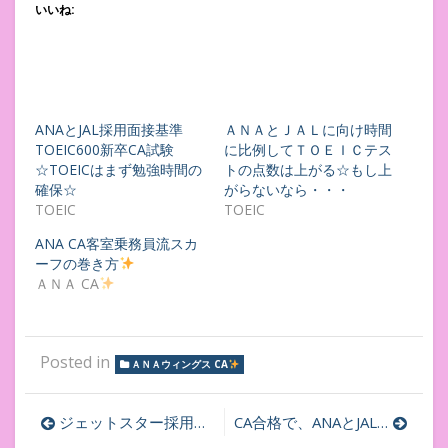
いいね:
ANAとJAL採用面接基準
ＡＮＡとＪＡＬに向け時間
TOEIC600新卒CA試験
に比例してＴＯＥＩＣテス
☆TOEICはまず勉強時間の
トの点数は上がる☆もし上
確保☆
がらないなら・・・
TOEIC
TOEIC
ANA CA客室乗務員流スカ
ーフの巻き方
ＡＮＡ CA
Posted in
ＡＮＡウィングス CA
投
ジェットスター採用面接始まる☆３０代以上☆若返りメイク”ひそませピンクで、若返りメイク♡”
CA合格で、ANAとJALとエミレーツ航空など中東航空会社☆あと２年早く来てくれていたら、、、☆