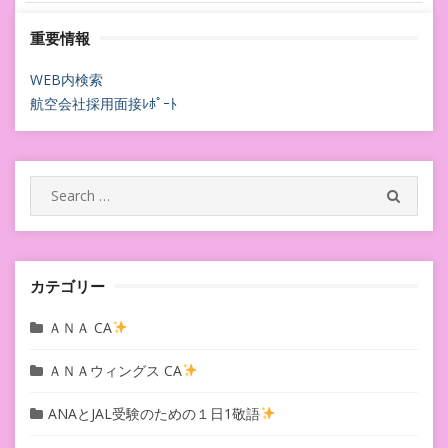
稿
重要情報
ナ
ビ
WEB内検索
航空会社採用面接ﾚﾎﾟｰﾄ
ゲ
ー
シ
Search
SEARC
for:
ョ
ン
カテゴリー
ＡＮＡ CA
ＡＮＡウィングス CA
ANAとJAL受験のための１日1敬語