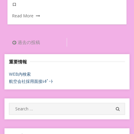
ロ
Read More
投
過去の投稿
稿
重要情報
ナ
ビ
WEB内検索
航空会社採用面接ﾚﾎﾟｰﾄ
ゲ
ー
シ
Search
SEARC
for:
ョ
ン