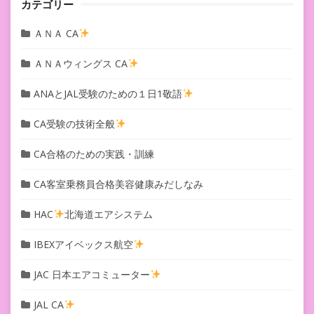
カテゴリー
ＡＮＡ CA
ＡＮＡウィングス CA
ANAとJAL受験のための１日1敬語
CA受験の技術全般
CA合格のための実践・訓練
CA客室乗務員合格美容健康みだしなみ
HAC
北海道エアシステム
IBEXアイベックス航空
JAC 日本エアコミューター
JAL CA