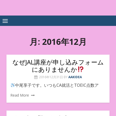
Skip
to
中尾享子CA内定&TOEIC点
詳細は左下3本線三をクリックください！！
content
数UPｽｸｰﾙ
月:
2016年12月
なぜJAL講座が申し込みフォーム
にありませんか
2016年12月31日
BY
AAKIDEA
中尾享子です。いつもCA就活とTOEIC点数ア
Read More