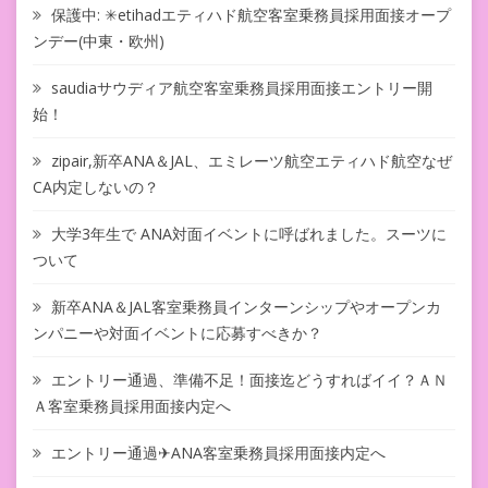
保護中: ✳︎etihadエティハド航空客室乗務員採用面接オープ
ンデー(中東・欧州)
saudiaサウディア航空客室乗務員採用面接エントリー開
始！
zipair,新卒ANA＆JAL、エミレーツ航空エティハド航空なぜ
CA内定しないの？
大学3年生で ANA対面イベントに呼ばれました。スーツに
ついて
新卒ANA＆JAL客室乗務員インターンシップやオープンカ
ンパニーや対面イベントに応募すべきか？
エントリー通過、準備不足！面接迄どうすればイイ？ＡＮ
Ａ客室乗務員採用面接内定へ
エントリー通過✈ANA客室乗務員採用面接内定へ