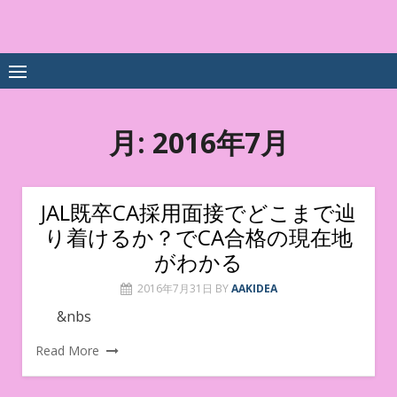
Skip
to
中尾享子CA内定&TOEIC点
詳細は左下3本線三をクリックください！！
content
数UPｽｸｰﾙ
月:
2016年7月
JAL既卒CA採用面接でどこまで辿
り着けるか？でCA合格の現在地
がわかる
2016年7月31日
BY
AAKIDEA
&nbs
Read More