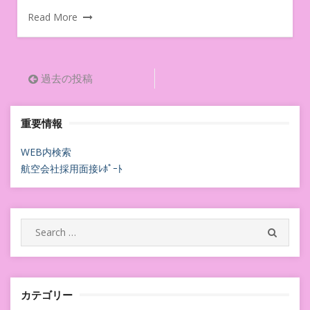
Read More
投
過去の投稿
稿
重要情報
ナ
ビ
WEB内検索
航空会社採用面接ﾚﾎﾟｰﾄ
ゲ
ー
シ
Search
SEARC
for:
ョ
ン
カテゴリー