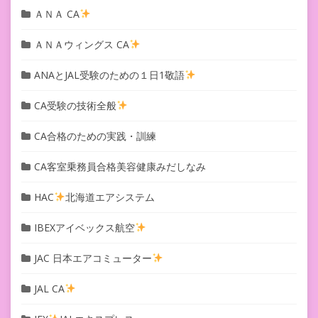
ＡＮＡ CA
ＡＮＡウィングス CA
ANAとJAL受験のための１日1敬語
CA受験の技術全般
CA合格のための実践・訓練
CA客室乗務員合格美容健康みだしなみ
HAC
北海道エアシステム
IBEXアイベックス航空
JAC 日本エアコミューター
JAL CA