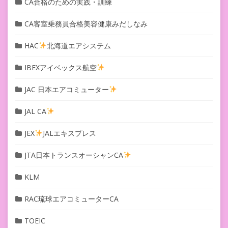
CA合格のための実践・訓練
CA客室乗務員合格美容健康みだしなみ
HAC
北海道エアシステム
IBEXアイベックス航空
JAC 日本エアコミューター
JAL CA
JEX
JALエキスプレス
JTA日本トランスオーシャンCA
KLM
RAC琉球エアコミューターCA
TOEIC