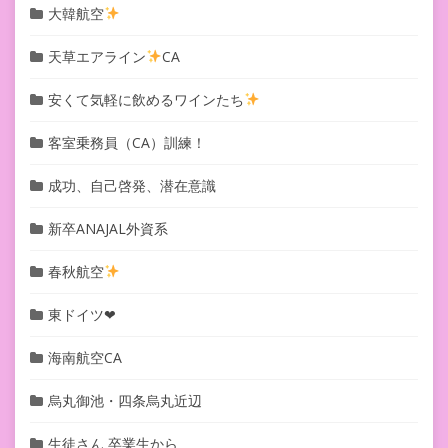
大韓航空
天草エアライン
CA
安くて気軽に飲めるワインたち
客室乗務員（CA）訓練！
成功、自己啓発、潜在意識
新卒ANAJAL外資系
春秋航空
東ドイツ❤︎
海南航空CA
烏丸御池・四条烏丸近辺
生徒さん 卒業生から