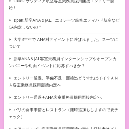
saudiaサウディア航空客室乗務員採用面接エントリー開
始！
zipair,新卒ANA＆JAL、エミレーツ航空エティハド航空なぜ
CA内定しないの？
大学3年生で ANA対面イベントに呼ばれました。スーツに
ついて
新卒ANA＆JAL客室乗務員インターンシップやオープンカ
ンパニーや対面イベントに応募すべきか？
エントリー通過、準備不足！面接迄どうすればイイ？ＡＮ
Ａ客室乗務員採用面接内定へ
エントリー通過✈ANA客室乗務員採用面接内定へ
パリの食事事情とレストラン（随時追加もしますので要チ
ェック）
エアージャパン客室乗務員採用面接内定✈未経験者はどん