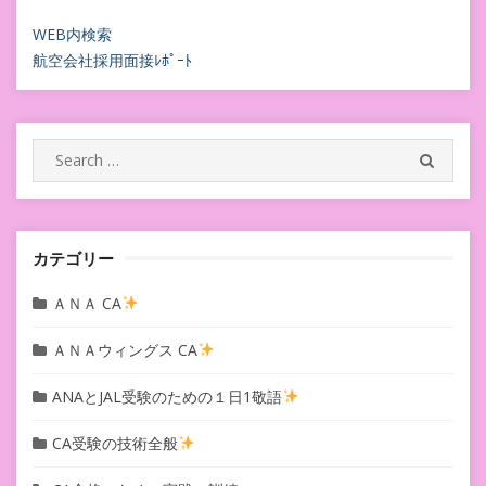
WEB内検索
航空会社採用面接ﾚﾎﾟｰﾄ
Search
SEARC
for:
カテゴリー
ＡＮＡ CA
ＡＮＡウィングス CA
ANAとJAL受験のための１日1敬語
CA受験の技術全般