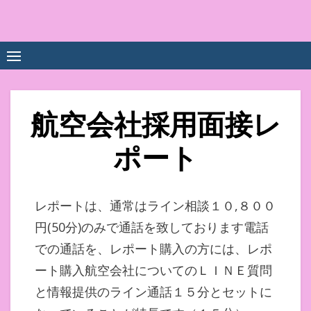
Skip
to
中尾享子CA内定&TOEIC点
詳細は左下3本線三をクリックください！！
content
数UPｽｸｰﾙ
航空会社採用面接レ
ポート
レポートは、通常はライン相談１０,８００
円(50分)のみで通話を致しております電話
での通話を、レポート購入の方には、レポ
ート購入航空会社についてのＬＩＮＥ質問
と情報提供のライン通話１５分とセットに