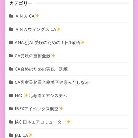
カテゴリー
ＡＮＡ CA
ＡＮＡウィングス CA
ANAとJAL受験のための１日1敬語
CA受験の技術全般
CA合格のための実践・訓練
CA客室乗務員合格美容健康みだしなみ
HAC
北海道エアシステム
IBEXアイベックス航空
JAC 日本エアコミューター
JAL CA