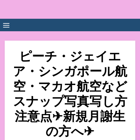
Skip
to
中尾享子CA内定&TOEIC点
詳細は左下3本線三をクリックください！！
content
数UPｽｸｰﾙ
ピーチ・ジェイエ
ア・シンガポール航
空・マカオ航空など
スナップ写真写し方
注意点✈新規月謝生
の方へ✈