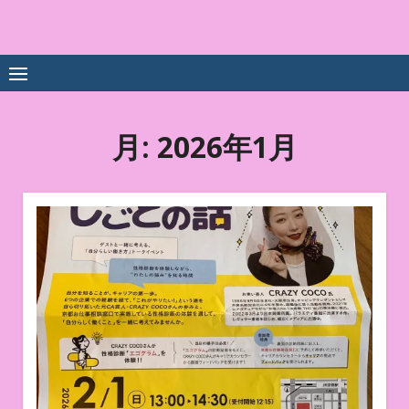
Skip
to
中尾享子CA内定&TOEIC点
詳細は左下3本線三をクリックください！！
content
数UPｽｸｰﾙ
月:
2026年1月