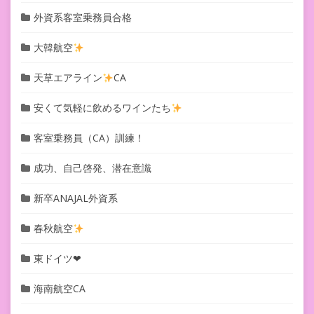
外資系客室乗務員合格
大韓航空
天草エアライン
CA
安くて気軽に飲めるワインたち
客室乗務員（CA）訓練！
成功、自己啓発、潜在意識
新卒ANAJAL外資系
春秋航空
東ドイツ❤︎
海南航空CA