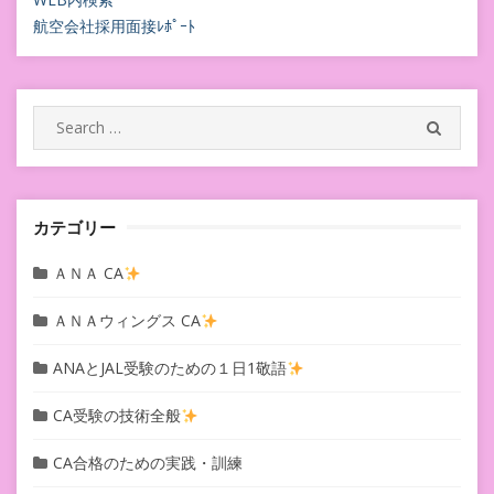
航空会社採用面接ﾚﾎﾟｰﾄ
Search
SEARC
for:
カテゴリー
ＡＮＡ CA
ＡＮＡウィングス CA
ANAとJAL受験のための１日1敬語
CA受験の技術全般
CA合格のための実践・訓練