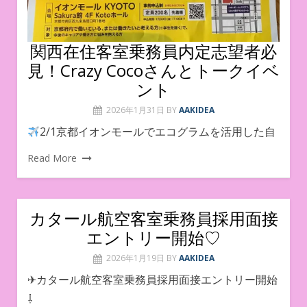
関西在住客室乗務員内定志望者必
見！Crazy Cocoさんとトークイベ
ント
2026年1月31日
BY
AAKIDEA
2/1京都イオンモールでエコグラムを活用した自
Read More
カタール航空客室乗務員採用面接
エントリー開始♡
2026年1月19日
BY
AAKIDEA
✈︎カタール航空客室乗務員採用面接エントリー開始
⇩