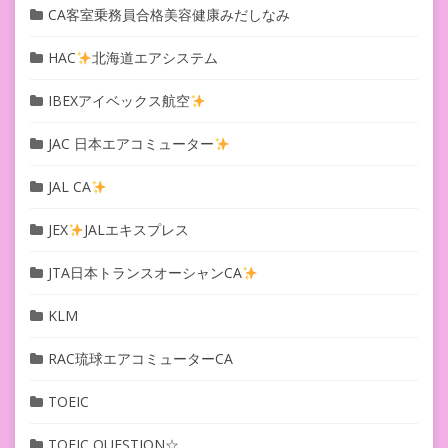
CA客室乗務員合格美容健康みだしなみ
HAC
北海道エアシステム
IBEXアイベックス航空
JAC 日本エアコミューター
JAL CA
JEX
JALエキスプレス
JTA日本トランスオーシャンCA
KLM
RAC琉球エアコミューターCA
TOEIC
TOEIC QUESTION☆