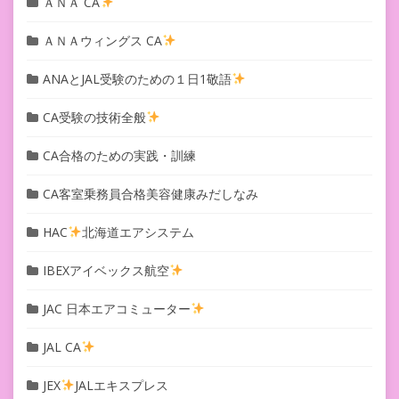
ＡＮＡ CA
ＡＮＡウィングス CA
ANAとJAL受験のための１日1敬語
CA受験の技術全般
CA合格のための実践・訓練
CA客室乗務員合格美容健康みだしなみ
HAC
北海道エアシステム
IBEXアイベックス航空
JAC 日本エアコミューター
JAL CA
JEX
JALエキスプレス