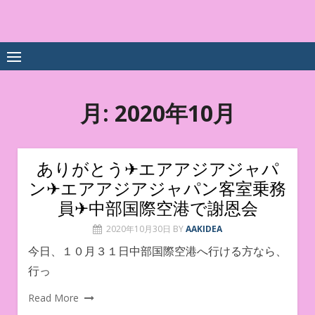
Skip
to
中尾享子CA内定&TOEIC点
詳細は左下3本線三をクリックください！！
content
数UPｽｸｰﾙ
月:
2020年10月
ありがとう✈エアアジアジャパ
ン✈エアアジアジャパン客室乗務
員✈中部国際空港で謝恩会
2020年10月30日
BY
AAKIDEA
今日、１０月３１日中部国際空港へ行ける方なら、
行っ
Read More