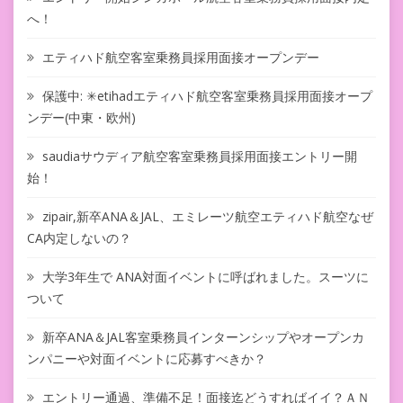
へ！
エティハド航空客室乗務員採用面接オープンデー
保護中: ✳︎etihadエティハド航空客室乗務員採用面接オープ
ンデー(中東・欧州)
saudiaサウディア航空客室乗務員採用面接エントリー開
始！
zipair,新卒ANA＆JAL、エミレーツ航空エティハド航空なぜ
CA内定しないの？
大学3年生で ANA対面イベントに呼ばれました。スーツに
ついて
新卒ANA＆JAL客室乗務員インターンシップやオープンカ
ンパニーや対面イベントに応募すべきか？
エントリー通過、準備不足！面接迄どうすればイイ？ＡＮ