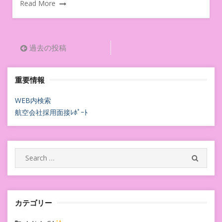
Read More
投
過去の投稿
稿
重要情報
ナ
ビ
WEB内検索
航空会社採用面接ﾚﾎﾟｰﾄ
ゲ
ー
シ
Search
SEARC
for:
ョ
ン
カテゴリー