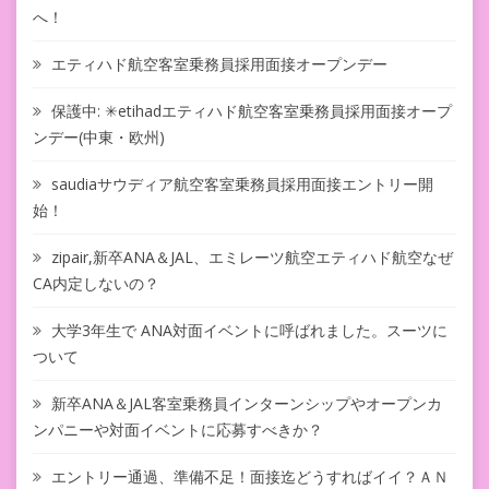
へ！
エティハド航空客室乗務員採用面接オープンデー
保護中: ✳︎etihadエティハド航空客室乗務員採用面接オープ
ンデー(中東・欧州)
saudiaサウディア航空客室乗務員採用面接エントリー開
始！
zipair,新卒ANA＆JAL、エミレーツ航空エティハド航空なぜ
CA内定しないの？
大学3年生で ANA対面イベントに呼ばれました。スーツに
ついて
新卒ANA＆JAL客室乗務員インターンシップやオープンカ
ンパニーや対面イベントに応募すべきか？
エントリー通過、準備不足！面接迄どうすればイイ？ＡＮ