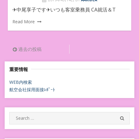
✈︎中尾享子です✈︎いつも客室乗務員 CA就活＆T
Read More
投
過去の投稿
稿
重要情報
ナ
ビ
WEB内検索
航空会社採用面接ﾚﾎﾟｰﾄ
ゲ
ー
シ
Search
SEARC
for:
ョ