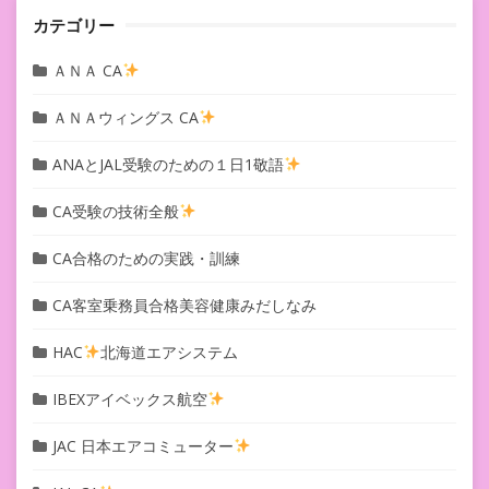
ン
カテゴリー
ＡＮＡ CA
ＡＮＡウィングス CA
ANAとJAL受験のための１日1敬語
CA受験の技術全般
CA合格のための実践・訓練
CA客室乗務員合格美容健康みだしなみ
HAC
北海道エアシステム
IBEXアイベックス航空
JAC 日本エアコミューター