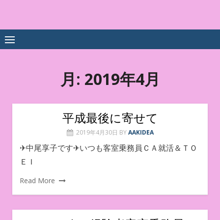
Skip
to
中尾享子CA内定&TOEIC点
詳細は左下3本線三をクリックください！！
content
数UPｽｸｰﾙ
月:
2019年4月
平成最後に寄せて
2019年4月30日
BY
AAKIDEA
✈中尾享子です✈いつも客室乗務員ＣＡ就活＆ＴＯ
ＥＩ
Read More