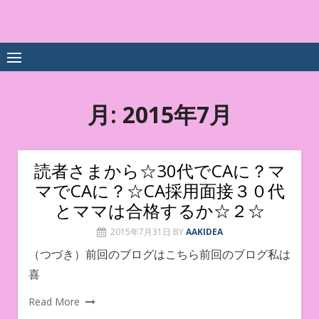
Skip
to
中尾享子CA内定&TOEIC点
詳細は左下3本線三をクリックください！！
content
数UPｽｸｰﾙ
月:
2015年7月
読者さまから☆30代でCAに？マ
マでCAに？☆CA採用面接３０代
とママは合格するか☆２☆
2015年7月31日
BY
AAKIDEA
（つづき）前回のブログはこちら前回のブログ私は
喜
Read More