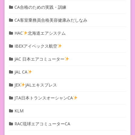
CA合格のための実践・訓練
CA客室乗務員合格美容健康みだしなみ
HAC
北海道エアシステム
IBEXアイベックス航空
JAC 日本エアコミューター
JAL CA
JEX
JALエキスプレス
JTA日本トランスオーシャンCA
KLM
RAC琉球エアコミューターCA