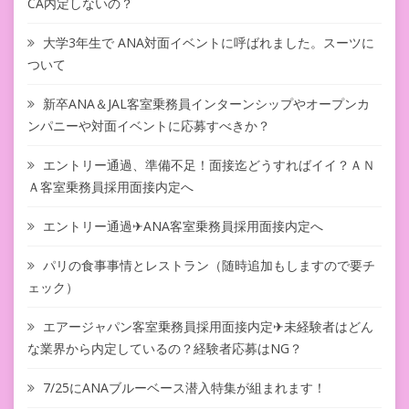
CA内定しないの？
大学3年生で ANA対面イベントに呼ばれました。スーツに
ついて
新卒ANA＆JAL客室乗務員インターンシップやオープンカ
ンパニーや対面イベントに応募すべきか？
エントリー通過、準備不足！面接迄どうすればイイ？ＡＮ
Ａ客室乗務員採用面接内定へ
エントリー通過✈ANA客室乗務員採用面接内定へ
パリの食事事情とレストラン（随時追加もしますので要チ
ェック）
エアージャパン客室乗務員採用面接内定✈未経験者はどん
な業界から内定しているの？経験者応募はNG？
7/25にANAブルーベース潜入特集が組まれます！