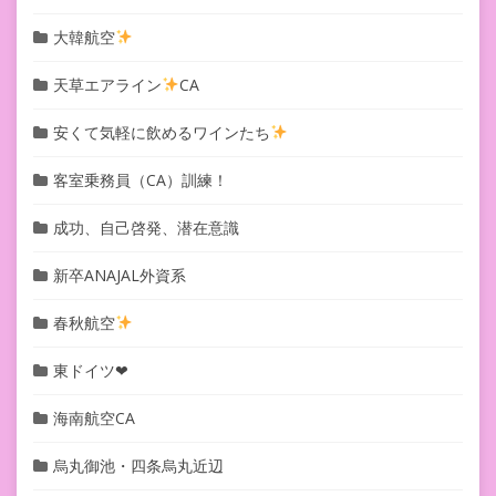
大韓航空
天草エアライン
CA
安くて気軽に飲めるワインたち
客室乗務員（CA）訓練！
成功、自己啓発、潜在意識
新卒ANAJAL外資系
春秋航空
東ドイツ❤︎
海南航空CA
烏丸御池・四条烏丸近辺