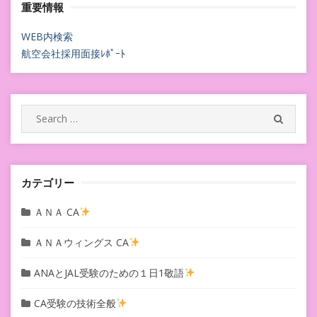
重要情報
ナ
ビ
WEB内検索
航空会社採用面接ﾚﾎﾟｰﾄ
ゲ
ー
シ
Search
SEARC
for:
ョ
ン
カテゴリー
ＡＮＡ CA
ＡＮＡウィングス CA
ANAとJAL受験のための１日1敬語
CA受験の技術全般