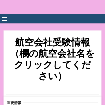
Skip
to
中尾享子CA内定&TOEIC点
詳細は左下3本線三をクリックください！！
content
数UPｽｸｰﾙ
航空会社受験情報
（欄の航空会社名を
クリックしてくだ
さい）
重要情報