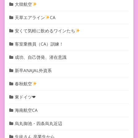
大韓航空
天草エアライン
CA
安くて気軽に飲めるワインたち
客室乗務員（CA）訓練！
成功、自己啓発、潜在意識
新卒ANAJAL外資系
春秋航空
東ドイツ❤︎
海南航空CA
烏丸御池・四条烏丸近辺
生徒さん 卒業生から