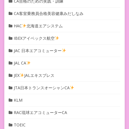
CA合格のための実践・訓練
CA客室乗務員合格美容健康みだしなみ
HAC
北海道エアシステム
IBEXアイベックス航空
JAC 日本エアコミューター
JAL CA
JEX
JALエキスプレス
JTA日本トランスオーシャンCA
KLM
RAC琉球エアコミューターCA
TOEIC