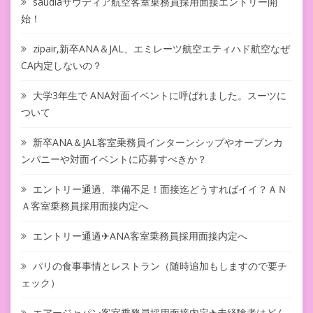
saudiaサウディア航空客室乗務員採用面接エントリー開
始！
zipair,新卒ANA＆JAL、エミレーツ航空エティハド航空なぜ
CA内定しないの？
大学3年生で ANA対面イベントに呼ばれました。スーツに
ついて
新卒ANA＆JAL客室乗務員インターンシップやオープンカ
ンパニーや対面イベントに応募すべきか？
エントリー通過、準備不足！面接迄どうすればイイ？ＡＮ
Ａ客室乗務員採用面接内定へ
エントリー通過✈ANA客室乗務員採用面接内定へ
パリの食事事情とレストラン（随時追加もしますので要チ
ェック）
エアージャパン客室乗務員採用面接内定✈未経験者はどん