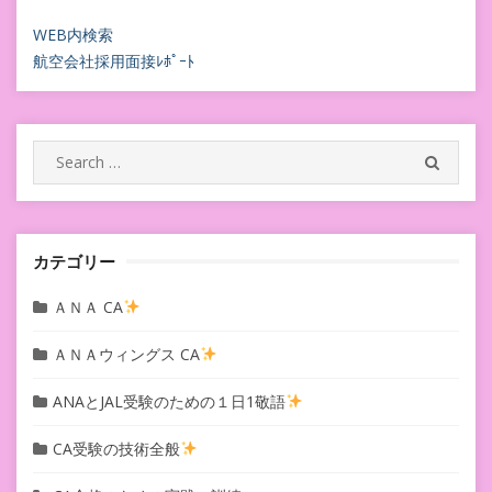
WEB内検索
航空会社採用面接ﾚﾎﾟｰﾄ
Search
SEARC
for:
カテゴリー
ＡＮＡ CA
ＡＮＡウィングス CA
ANAとJAL受験のための１日1敬語
CA受験の技術全般