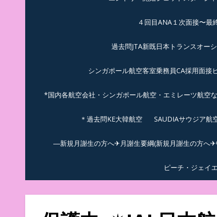
４回目ANA１次面接〜最
過去問JTA新既日本トランスオー
シンガポール航空客室乗務員CA採用面接
*国内各航空会社・シンガポール航空・エミレーツ航空
＊過去問KE大韓航空
SAUDIAサウジア
―新規月謝生の方へ✈月謝生要綱(新規月謝生の方へ✈中
ピーチ・ジェイ