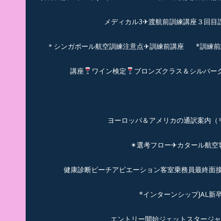
メディカル3✈渡航前訓練講座３回目
＊シンガポール航空訓練注意点✈訓練前講座
*訓練
講座
ワイン検定
ブロンズクラス＆シルバー
ヨーロッパ＆アメリカの通訳案内（リピーターのお
✴︎選考フロー✈カタール航
健康診断ピーチアビエーション客室乗務員最終面接(
*インターンシップJAL
エントリー開始ジェットスタージャ