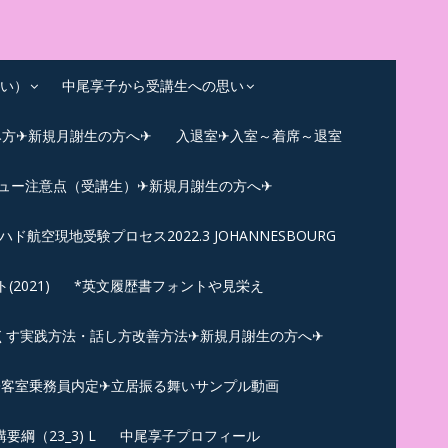
い）
中尾享子から受講生への思い
み方✈新規月謝生の方へ✈
入退室✈入室～着席～退室
ビュー注意点（受講生）✈新規月謝生の方へ✈
ハド航空現地受験プロセス2022.3 JOHANNESBOURG
021)
*英文履歴書フォントや見栄え
くす実践方法・話し方改善方法✈新規月謝生の方へ✈
N✪客室乗務員内定✈立居振る舞いサンプル動画
綱（23_3) L
中尾享子プロフィール