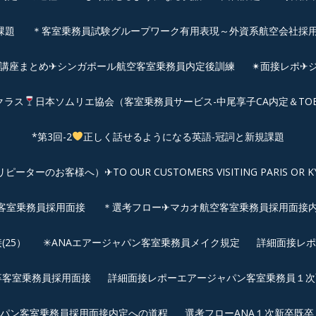
課題
＊客室乗務員試験グループワーク有用表現～外資系航空会社採
前講座まとめ✈シンガポール航空客室乗務員内定後訓練
✴︎面接レポ
クラス
日本ソムリエ協会（客室乗務員サービス-中尾享子CA内定＆TO
*第3回-2
正しく話せるようになる英語-冠詞と新規課題
客様へ）✈TO OUR CUSTOMERS VISITING PARIS OR KYOTO: 
空客室乗務員採用面接
＊選考フロー✈マカオ航空客室乗務員採用面接
25）
✳︎ANAエアージャパン客室乗務員メイク規定
詳細面接レポ
新卒客室乗務員採用面接
詳細面接レポーエアージャパン客室乗務員１次面
パン客室乗務員採用面接内定への道程
選考フローANA１次新卒既卒