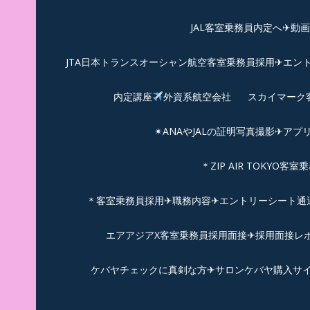
JAL客室乗務員内定へ✈動
JTA日本トランスオーシャン航空客室乗務員採用✈エン
内定講座
外資系航空会社
スカイマーク
✴︎ANAやJALの証明写真撮影✈︎アプ
＊ZIP AIR TOKYO
＊客室乗務員採用✈職務内容✈エントリーシート通過例✈
エアアジアX客室乗務員採用面接✈︎採用面接レポ
ケバヤチェックに真剣な方✈サロンケバヤ購入サ