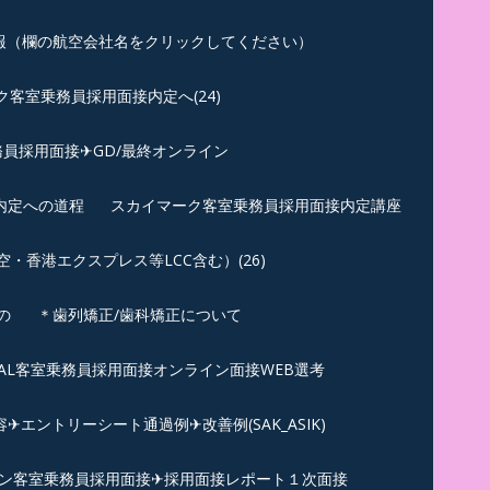
報（欄の航空会社名をクリックしてください）
客室乗務員採用面接内定へ(24)
員採用面接✈GD/最終オンライン
内定への道程
スカイマーク客室乗務員採用面接内定講座
香港エクスプレス等LCC含む）(26)
の
＊歯列矯正/歯科矯正について
︎JAL客室乗務員採用面接オンライン面接WEB選考
エントリーシート通過例✈改善例(SAK_ASIK)
ン客室乗務員採用面接✈採用面接レポート１次面接