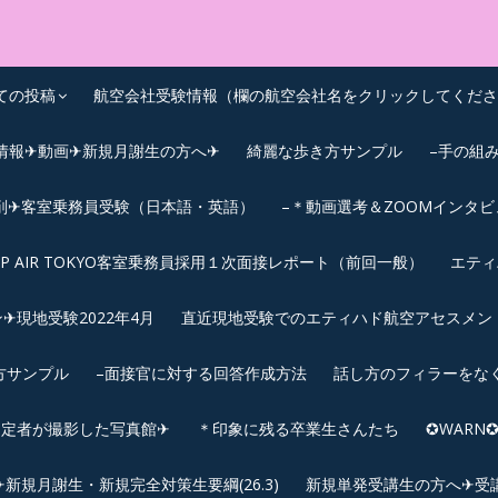
OEIC点数UPｽｸｰﾙ
ての投稿
航空会社受験情報（欄の航空会社名をクリックしてくださ
情報✈動画✈新規月謝生の方へ✈
綺麗な歩き方サンプル
–手の組
削✈客室乗務員受験（日本語・英語）
–＊動画選考＆ZOOMインタ
IP AIR TOKYO客室乗務員採用１次面接レポート（前回一般）
エティ
︎現地受験2022年4月
直近現地受験でのエティハド航空アセスメント(2
方サンプル
–面接官に対する回答作成方法
話し方のフィラーをな
内定者が撮影した写真館✈
＊印象に残る卒業生さんたち
✪WAR
規月謝生・新規完全対策生要綱(26.3)
新規単発受講生の方へ✈受講要