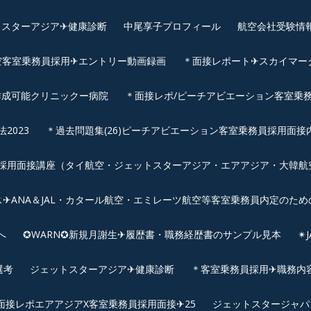
スターアジア✈︎健康診断
中尾享子プロフィール
航空会社受験情
空客室乗務員採用✈エントリー動画録画
＊面接レポート✈スカイマーク
作成可能クリニックー病院
＊面接レポ/ピーチアビエーション客室乗務
2023
＊過去問題集(26)ピーチアビエーション客室乗務員採用面接
用面接講座（タイ航空・ジェットスターアジア・エアアジア・大韓航空・
✈ANA＆JAL・カタール航空・エミレーツ航空等客室乗務員内定のため
へ
✪WARN✪新規月謝生✈履歴書・職務経歴書のサンプル見本
✴
選考
ジェットスターアジア✈︎健康診断
＊客室乗務員採用✈職務内容✈
面接レポエアアジアX客室乗務員採用面接✈25
ジェットスタージャパ