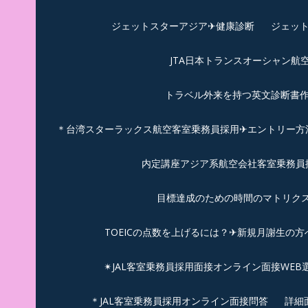
ジェットスターアジア✈︎健康診断
ジェット
JTA日本トランスオーシャン航
トラベル外来を持つ英文診断書
＊台湾スターラックス航空客室乗務員採用✈エントリー方法
内定講座アジア系航空会社客室乗務員採
目標達成のための時間のマトリクス
TOEICの点数を上げるには？✈新規月謝生の方
✴︎JAL客室乗務員採用面接オンライン面接WEB
＊JAL客室乗務員採用オンライン面接問答
詳細