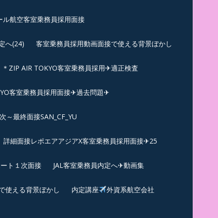
ール航空客室乗務員採用面接
(24)
客室乗務員採用動画面接で使える背景ぼかし
＊ZIP AIR TOKYO客室乗務員採用✈適正検査
TOKYO客室乗務員採用面接✈過去問題✈︎
～最終面接SAN_CF_YU
詳細面接レポエアアジアX客室乗務員採用面接✈25
ポート１次面接
JAL客室乗務員内定へ✈動画集
で使える背景ぼかし
内定講座
外資系航空会社