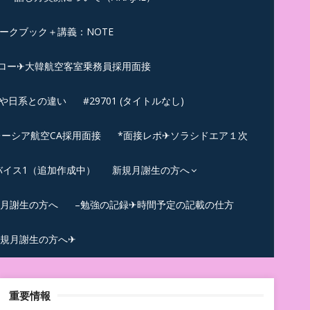
ークブック＋講義：NOTE
ロー✈大韓航空客室乗務員採用面接
ンや日系との違い
#29701 (タイトルなし)
ーシア航空CA採用面接
*面接レポ✈ソラシドエア１次
バイス1（追加作成中）
新規月謝生の方へ
規月謝生の方へ
–勉強の記録✈時間予定の記載の仕方
規月謝生の方へ✈
重要情報