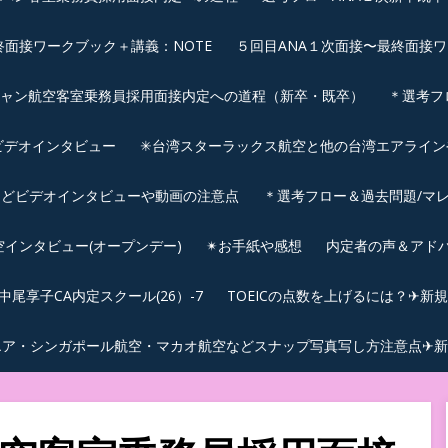
終面接ワークブック＋講義：NOTE
５回目ANA１次面接〜最終面接ワ
シャン航空客室乗務員採用面接内定への道程（新卒・既卒）
＊選考フ
ビデオインタビュー
✳︎台湾スターラックス航空と他の台湾エアライ
などビデオインタビューや動画の注意点
＊選考フロー＆過去問題/マレ
航空インタビュー(オープンデー)
✴︎お手紙や感想
内定者の声＆アド
尾享子CA内定スクール(26）-7
TOEICの点数を上げるには？✈新
エア・シンガポール航空・マカオ航空などスナップ写真写し方注意点✈新