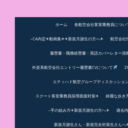
Skip
to
中尾享子CA内定&T
詳細は左下3本線三をクリックください！！
content
ホーム
各航空会社客室乗務員につい
–CA内定✈動画集✈✈新規月謝生の方へ✈
航空会社
履歴書・職務経歴書・英語カバーレター添
外資系航空会社エントリー履歴書CVについて
Z
エティハド航空グループディスカッション✈
スクート客室乗務員採用面接対策✈︎
綺麗な歩き
–手の組み方✈新規月謝生の方へ✈
過去
新規月謝生さん・新規完全対策生さんへ✈新