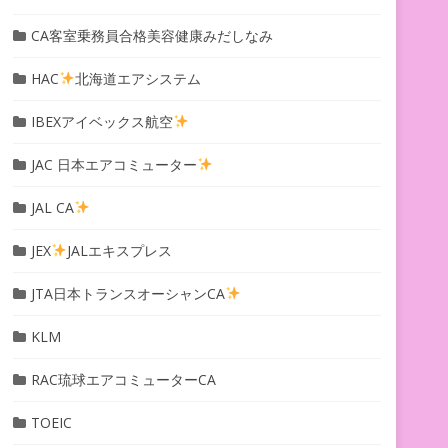
CA客室乗務員合格美容健康みだしなみ
HAC
北海道エアシステム
IBEXアイベックス航空
JAC 日本エアコミューター
JAL CA
JEX
JALエキスプレス
JTA日本トランスオーシャンCA
KLM
RAC琉球エアコミューターCA
TOEIC