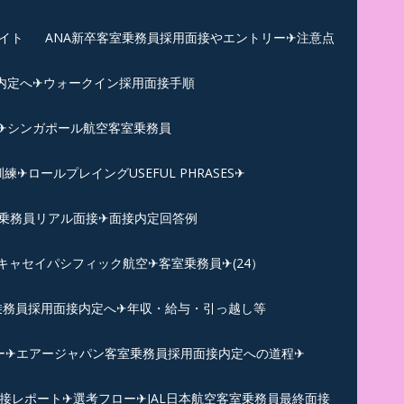
イト
ANA新卒客室乗務員採用面接やエントリー✈注意点
内定へ✈︎ウォークイン採用面接手順
練✈シンガポール航空客室乗務員
ロールプレイングUSEFUL PHRASES✈
乗務員リアル面接✈︎面接内定回答例
キャセイパシフィック航空✈︎客室乗務員✈(24）
乗務員採用面接内定へ✈年収・給与・引っ越し等
ー✈︎エアージャパン客室乗務員採用面接内定への道程✈︎
面接レポート✈︎選考フロー✈︎JAL日本航空客室乗務員最終面接