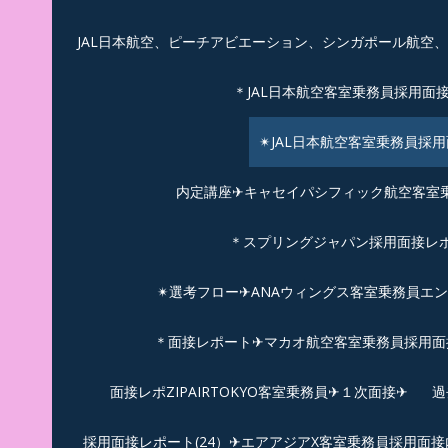
JAL日本航空、ピーチアビエーション、シンガポール航空
＊JAL日本航空客室乗務員採用面
✴︎JAL日本航空客室乗務員採
内定講座✈キャセイパシフィック航空客室乗務
＊スプリングジャパン採用面接レ
✴︎選考フロー✈︎ANAウィングス客室乗務員エ
＊面接レポート✈マカオ航空客室乗務員採用面接
面接レポZIPAIRTOKYO客室乗務員✈１次面接✈
過
採用面接レポート(24）✈エアアジアX客室乗務員採用面