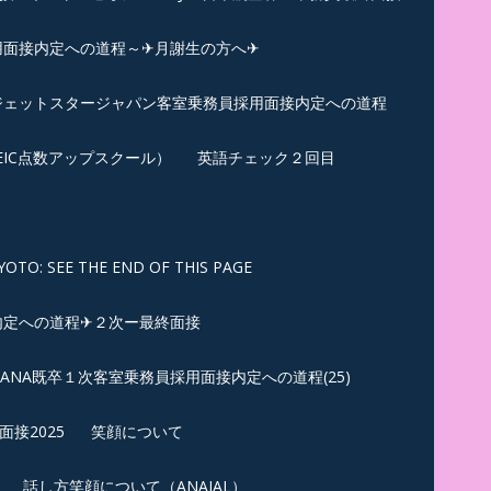
用面接内定への道程～✈月謝生の方へ✈
✈ジェットスタージャパン客室乗務員採用面接内定への道程
EIC点数アップスクール）
英語チェック２回目
SEE THE END OF THIS PAGE
内定への道程✈２次ー最終面接
ANA既卒１次客室乗務員採用面接内定への道程(25)
接2025
笑顔について
話し方笑顔について（ANAJAL）