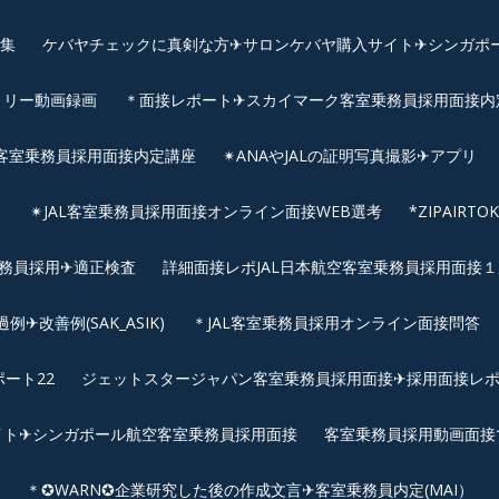
画集
ケバヤチェックに真剣な方✈サロンケバヤ購入サイト✈シンガポ
トリー動画録画
＊面接レポート✈スカイマーク客室乗務員採用面接内定へ
客室乗務員採用面接内定講座
✴︎ANAやJALの証明写真撮影✈︎アプリ
リ
✴︎JAL客室乗務員採用面接オンライン面接WEB選考
*ZIPAIR
客室乗務員採用✈適正検査
詳細面接レポJAL日本航空客室乗務員採用面接１次
改善例(SAK_ASIK)
＊JAL客室乗務員採用オンライン面接問答
ート22
ジェットスタージャパン客室乗務員採用面接✈採用面接レ
イト✈シンガポール航空客室乗務員採用面接
客室乗務員採用動画面接
＊✪WARN✪企業研究した後の作成文言✈客室乗務員内定(MAI）