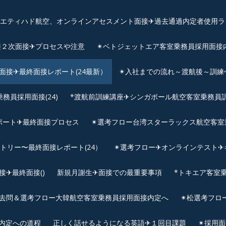
、エティハド航空、オンラインアセスメント面接✈︎過去通過内定者使用ラ
接２次面接✈プロセスや注意
✴︎ベトジェットエア客室乗務員採用面接
用面接✈最終面接レポート(24最新）
✴︎入社までの流れ～渡航後～訓
員採用面接(24)
*渡航前訓練講座✈シンガポール航空客室乗務員訓練✈
ポート✈最終面接プロセス
✴︎選考フロー台湾スターラックス航空客室
ントリー〜最終面接レポート(24）
✴︎選考フロー✈オンラインテスト✈
✈最終面接()
新規月謝生✈面接での最重要事項
*トキエア客室
去問＆選考フロー大韓航空客室乗務員採用面接内定へ
✴︎松選考フロ
接内定への道程
正しく話せるようになる英語✈１回目課題
✴︎採用