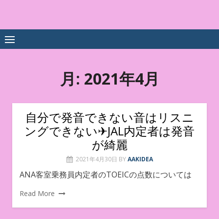
Skip
to
中尾享子CA内定&TOEIC点
詳細は左下3本線三をクリックください！！
content
数UPｽｸｰﾙ
月:
2021年4月
自分で発音できない音はリスニ
ングできない✈JAL内定者は発音
が綺麗
2021年4月30日
BY
AAKIDEA
ANA客室乗務員内定者のTOEICの点数については
Read More