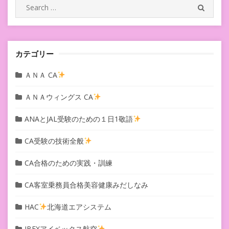
シ
Search
SEARC
for:
ョ
ン
カテゴリー
ＡＮＡ CA
ＡＮＡウィングス CA
ANAとJAL受験のための１日1敬語
CA受験の技術全般
CA合格のための実践・訓練
CA客室乗務員合格美容健康みだしなみ
HAC
北海道エアシステム
IBEXアイベックス航空