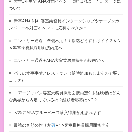
大学3年生で ANA対面イベントに呼ばれました。スーツに
ついて
新卒ANA＆JAL客室乗務員インターンシップやオープンカ
ンパニーや対面イベントに応募すべきか？
エントリー通過、準備不足！面接迄どうすればイイ？ＡＮ
Ａ客室乗務員採用面接内定へ
エントリー通過✈ANA客室乗務員採用面接内定へ
パリの食事事情とレストラン（随時追加もしますので要チ
ェック）
エアージャパン客室乗務員採用面接内定✈未経験者はどん
な業界から内定しているの？経験者応募はNG？
7/25にANAブルーベース潜入特集が組まれます！
最強の笑顔の作り方
ANA客室乗務員採用面接内定