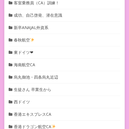
客室乗務員（CA）訓練！
成功、自己啓発、潜在意識
新卒ANAJAL外資系
春秋航空
東ドイツ❤︎
海南航空CA
烏丸御池・四条烏丸近辺
生徒さん 卒業生から
西ドイツ
香港エキスプレスCA
香港ドラゴン航空CA