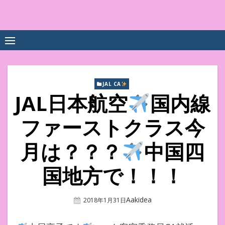
Skip
to
中尾享子CA内定&TOEIC点
詳細は左下3本線三をクリックください！！
content
数UPｽｸｰﾙ
JAL CA
JAL日本航空
国内線
ファーストクラス今
月は？？？
中国四
国地方で！！！
Author
Aakidea
Posted
2018年1月31日
On