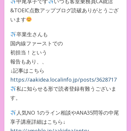
中尾享子です
いつも客室乗務員CA就活
&TOEIC点数アップブログ読破ありがとうござ
います
卒業生さんも
国内線ファーストでの
初担当！という
報告もあり、、
↓記事はこちら
https://aakidea.localinfo.jp/posts/3628717
私に知らせる形で読者登録有難うございま
す。
人気NO 1のライン相談やANA35問等の中尾
享子講座詳細はこちら↓
http://ameblo.jp/aakidea/entry-