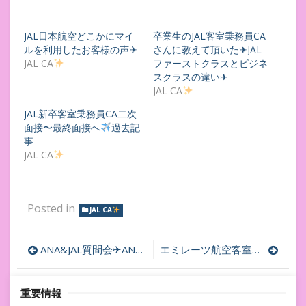
JAL日本航空どこかにマイ
卒業生のJAL客室乗務員CA
ルを利用したお客様の声✈︎
さんに教えて頂いた✈JAL
JAL CA
ファーストクラスとビジネ
スクラスの違い✈
JAL CA
JAL新卒客室乗務員CA二次
面接〜最終面接へ
過去記
事
JAL CA
Posted in
JAL CA
投
ANA&JAL質問会✈ANA＆JAL２０１８採用面接新卒＆既卒内定に向けて
エミレーツ航空客室乗務員CA採用面接について✈
稿
重要情報
ナ