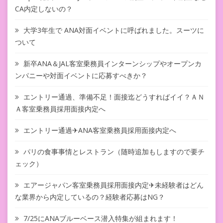
CA内定しないの？
大学3年生で ANA対面イベントに呼ばれました。スーツに
ついて
新卒ANA＆JAL客室乗務員インターンシップやオープンカ
ンパニーや対面イベントに応募すべきか？
エントリー通過、準備不足！面接迄どうすればイイ？ＡＮ
Ａ客室乗務員採用面接内定へ
エントリー通過✈ANA客室乗務員採用面接内定へ
パリの食事事情とレストラン（随時追加もしますので要チ
ェック）
エアージャパン客室乗務員採用面接内定✈未経験者はどん
な業界から内定しているの？経験者応募はNG？
7/25にANAブルーベース潜入特集が組まれます！