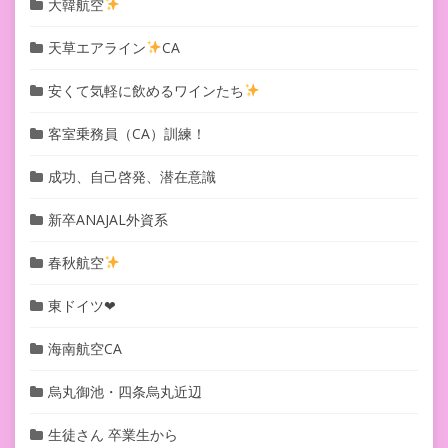
大韓航空
天草エアライン
CA
安くて気軽に飲めるワインたち
客室乗務員（CA）訓練！
成功、自己啓発、潜在意識
新卒ANAJAL外資系
春秋航空
東ドイツ❤︎
海南航空CA
烏丸御池・四条烏丸近辺
生徒さん 卒業生から