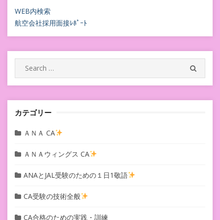
ビ
WEB内検索
航空会社採用面接ﾚﾎﾟｰﾄ
ゲ
ー
シ
Search
SEARC
for:
ョ
ン
カテゴリー
ＡＮＡ CA
ＡＮＡウィングス CA
ANAとJAL受験のための１日1敬語
CA受験の技術全般
CA合格のための実践・訓練