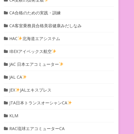
CA合格のための実践・訓練
CA客室乗務員合格美容健康みだしなみ
HAC
北海道エアシステム
IBEXアイベックス航空
JAC 日本エアコミューター
JAL CA
JEX
JALエキスプレス
JTA日本トランスオーシャンCA
KLM
RAC琉球エアコミューターCA