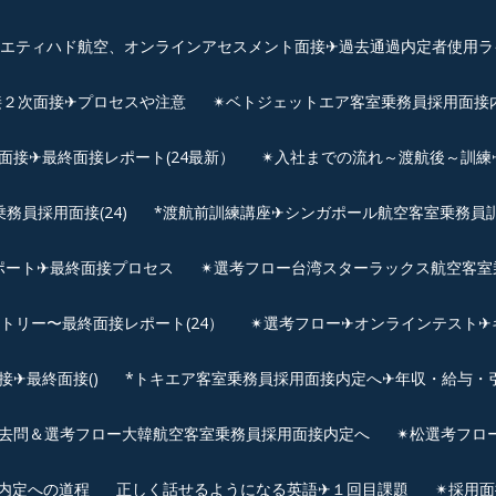
、エティハド航空、オンラインアセスメント面接✈︎過去通過内定者使用ラ
接２次面接✈プロセスや注意
✴︎ベトジェットエア客室乗務員採用面接
用面接✈最終面接レポート(24最新）
✴︎入社までの流れ～渡航後～訓
員採用面接(24)
*渡航前訓練講座✈シンガポール航空客室乗務員訓練✈
ポート✈最終面接プロセス
✴︎選考フロー台湾スターラックス航空客室
ントリー〜最終面接レポート(24）
✴︎選考フロー✈オンラインテスト✈
✈最終面接()
*トキエア客室乗務員採用面接内定へ✈年収・給与・
去問＆選考フロー大韓航空客室乗務員採用面接内定へ
✴︎松選考フロ
接内定への道程
正しく話せるようになる英語✈１回目課題
✴︎採用