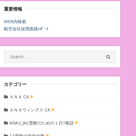
重要情報
WEB内検索
航空会社採用面接ﾚﾎﾟｰﾄ
Search
SEARCH
for:
カテゴリー
ＡＮＡ CA
ＡＮＡウィングス CA
ANAとJAL受験のための１日1敬語
CA受験の技術全般