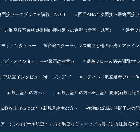
終面接ワークブック＋講義：NOTE
５回目ANA１次面接〜最終面接ワ
シャン航空客室乗務員採用面接内定への道程（新卒・既卒）
＊選考フ
ビデオインタビュー
✳︎台湾スターラックス航空と他の台湾エアライ
などビデオインタビューや動画の注意点
＊選考フロー＆過去問題/マレ
サウジア航空インタビュー(オープンデー)
✳︎エティハド航空選考フロー(ASS
新規月謝生の方へ
―新規月謝生の方へ✈月謝生要綱(新規月謝生の
Cの点数を上げるには？✈新規月謝生の方へ
–勉強の記録✈時間予定の
エア・シンガポール航空・マカオ航空などスナップ写真写し方注意点✈新