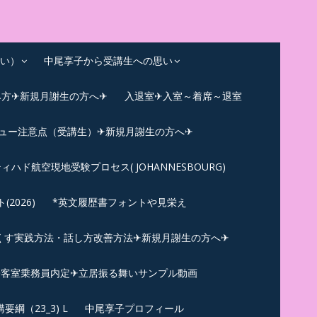
い）
中尾享子から受講生への思い
み方✈新規月謝生の方へ✈
入退室✈入室～着席～退室
ビュー注意点（受講生）✈新規月謝生の方へ✈
ィハド航空現地受験プロセス( JOHANNESBOURG)
026)
*英文履歴書フォントや見栄え
くす実践方法・話し方改善方法✈新規月謝生の方へ✈
N✪客室乗務員内定✈立居振る舞いサンプル動画
綱（23_3) L
中尾享子プロフィール