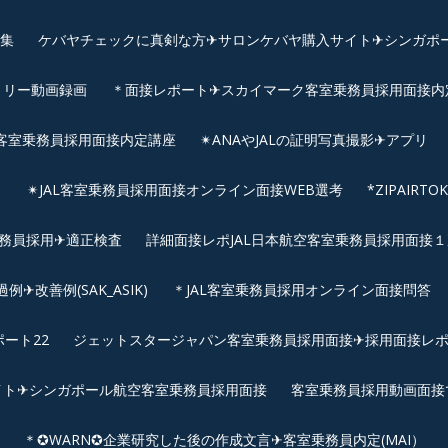
画集
ケバヤチェックに真剣な方✈サロンケバヤ購入サイト✈シンガポ
トリー動画録画
＊面接レポート✈スカイマーク客室乗務員採用面接内定へ
客室乗務員採用面接内定講座
✴︎ANAやJALの証明写真撮影✈︎アプリ
リ
✴︎JAL客室乗務員採用面接オンライン面接WEB選考
*ZIPAIR
客室乗務員採用✈適正検査
詳細面接レポJAL日本航空客室乗務員採用面接１次
改善例(SAK_ASIK)
＊JAL客室乗務員採用オンライン面接問答
ート22
ジェットスタージャパン客室乗務員採用面接✈採用面接レ
イト✈シンガポール航空客室乗務員採用面接
客室乗務員採用動画面接
＊✪WARN✪企業研究した後の作成文言✈客室乗務員内定(MAI）