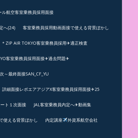
ール航空客室乗務員採用面接
(24)
客室乗務員採用動画面接で使える背景ぼかし
＊ZIP AIR TOKYO客室乗務員採用✈適正検査
TOKYO客室乗務員採用面接✈過去問題✈︎
～最終面接SAN_CF_YU
詳細面接レポエアアジアX客室乗務員採用面接✈25
ポート１次面接
JAL客室乗務員内定へ✈動画集
で使える背景ぼかし
内定講座
外資系航空会社