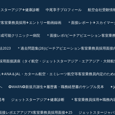
スターアジア✈︎健康診断
中尾享子プロフィール
航空会社受験情
空客室乗務員採用✈エントリー動画録画
＊面接レポート✈スカイマーク
作成可能クリニックー病院
＊面接レポ/ピーチアビエーション客室乗務
2023
＊過去問題集(26)ピーチアビエーション客室乗務員採用面接
用面接講座（タイ航空・ジェットスターアジア・エアアジア・大韓航空・
✈ANA＆JAL・カタール航空・エミレーツ航空等客室乗務員内定のため
へ
✪WARN✪新規月謝生✈履歴書・職務経歴書のサンプル見本
✴
選考
ジェットスターアジア✈︎健康診断
＊客室乗務員採用✈職務内容✈
面接レポエアアジアX客室乗務員採用面接✈25
ジェットスタージャパ