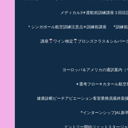
メディカル3✈渡航前訓練講座３回目
＊シンガポール航空訓練注意点✈訓練前講座
*訓練
講座
ワイン検定
ブロンズクラス＆シルバー
ヨーロッパ＆アメリカの通訳案内（リピーターのお
✴︎選考フロー✈カタール航
健康診断ピーチアビエーション客室乗務員最終面接(
*インターンシップJAL
エントリー開始ジェットスタージャ