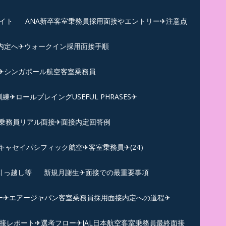
イト
ANA新卒客室乗務員採用面接やエントリー✈注意点
内定へ✈︎ウォークイン採用面接手順
練✈シンガポール航空客室乗務員
ロールプレイングUSEFUL PHRASES✈
乗務員リアル面接✈︎面接内定回答例
キャセイパシフィック航空✈︎客室乗務員✈(24）
引っ越し等
新規月謝生✈面接での最重要事項
ー✈︎エアージャパン客室乗務員採用面接内定への道程✈︎
面接レポート✈︎選考フロー✈︎JAL日本航空客室乗務員最終面接