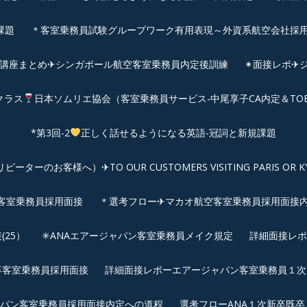
課題
＊客室乗務員試験グループワーク有用表現～外資系航空会社採
前講座まとめ✈シンガポール航空客室乗務員内定後訓練
✴︎面接レポ
クラス
日本ソムリエ協会（客室乗務員サービス-中尾享子CA内定＆TO
*第3回-2
正しく話せるようになる英語-冠詞と新規課題
客様へ）✈TO OUR CUSTOMERS VISITING PARIS OR KYOTO: 
空客室乗務員採用面接
＊選考フロー✈マカオ航空客室乗務員採用面接
25）
✳︎ANAエアージャパン客室乗務員メイク規定
詳細面接レポ
新卒客室乗務員採用面接
詳細面接レポーエアージャパン客室乗務員１次面
パン客室乗務員採用面接内定への道程
選考フローANA１次新卒既卒