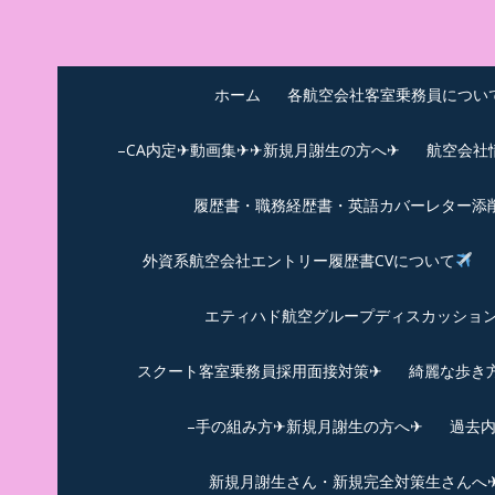
Skip
to
中尾享子CA内定&T
詳細は左下3本線三をクリックください！！
content
ホーム
各航空会社客室乗務員につい
–CA内定✈動画集✈✈新規月謝生の方へ✈
航空会社
履歴書・職務経歴書・英語カバーレター添
外資系航空会社エントリー履歴書CVについて
エティハド航空グループディスカッション✈
スクート客室乗務員採用面接対策✈︎
綺麗な歩き
–手の組み方✈新規月謝生の方へ✈
過去
新規月謝生さん・新規完全対策生さんへ✈新