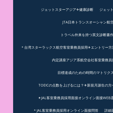
ジェットスターアジア✈︎健康診断
ジェット
JTA日本トランスオーシャン航
トラベル外来を持つ英文診断書
＊台湾スターラックス航空客室乗務員採用✈エントリー方法
内定講座アジア系航空会社客室乗務員採
目標達成のための時間のマトリクス
TOEICの点数を上げるには？✈新規月謝生の方
✴︎JAL客室乗務員採用面接オンライン面接WEB
＊JAL客室乗務員採用オンライン面接問答
詳細