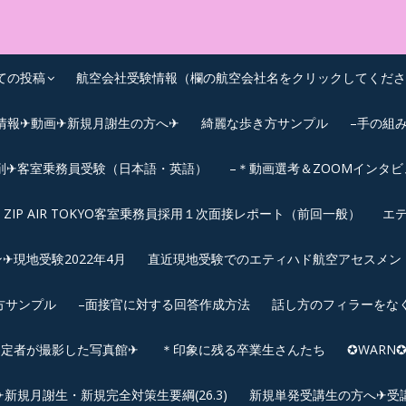
OEIC点数UPｽｸｰﾙ
ての投稿
航空会社受験情報（欄の航空会社名をクリックしてくださ
情報✈動画✈新規月謝生の方へ✈
綺麗な歩き方サンプル
–手の組
削✈客室乗務員受験（日本語・英語）
–＊動画選考＆ZOOMインタ
ZIP AIR TOKYO客室乗務員採用１次面接レポート（前回一般）
エテ
︎現地受験2022年4月
直近現地受験でのエティハド航空アセスメント(2
方サンプル
–面接官に対する回答作成方法
話し方のフィラーをな
内定者が撮影した写真館✈
＊印象に残る卒業生さんたち
✪WAR
規月謝生・新規完全対策生要綱(26.3)
新規単発受講生の方へ✈受講要