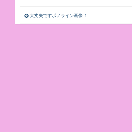
投
大丈夫ですボノライン画像-1
稿
ナ
ビ
ゲ
ー
シ
ョ
ン