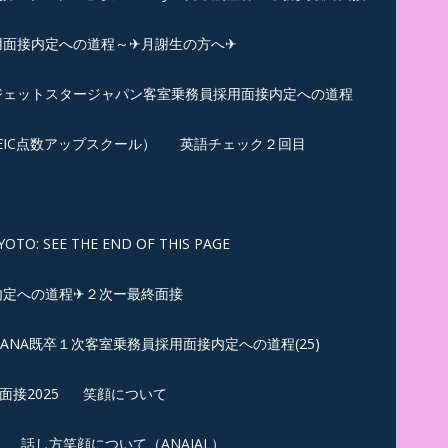
用面接内定への道程～✈月謝生の方へ✈
✈ジェットスタージャパン客室乗務員採用面接内定への道程
EIC点数アップスクール）
英語チェック２回目
SEE THE END OF THIS PAGE
内定への道程✈２次ー最終面接
ANA既卒１次客室乗務員採用面接内定への道程(25)
接2025
笑顔について
話し方笑顔について（ANAJAL）