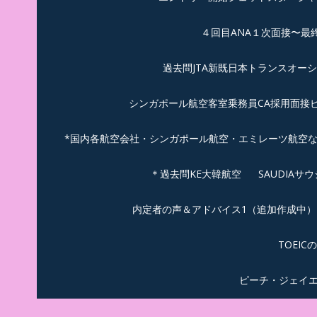
４回目ANA１次面接〜最
過去問JTA新既日本トランスオー
シンガポール航空客室乗務員CA採用面接
*国内各航空会社・シンガポール航空・エミレーツ航空
＊過去問KE大韓航空
SAUDIA
内定者の声＆アドバイス1（追加作成中）
TOEI
ピーチ・ジェイ