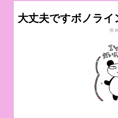
大丈夫ですボノライン
P
2
O