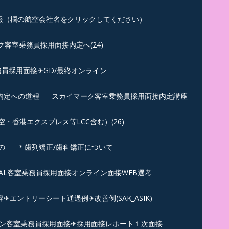
報（欄の航空会社名をクリックしてください）
客室乗務員採用面接内定へ(24)
員採用面接✈GD/最終オンライン
内定への道程
スカイマーク客室乗務員採用面接内定講座
香港エクスプレス等LCC含む）(26)
の
＊歯列矯正/歯科矯正について
︎JAL客室乗務員採用面接オンライン面接WEB選考
エントリーシート通過例✈改善例(SAK_ASIK)
ン客室乗務員採用面接✈採用面接レポート１次面接