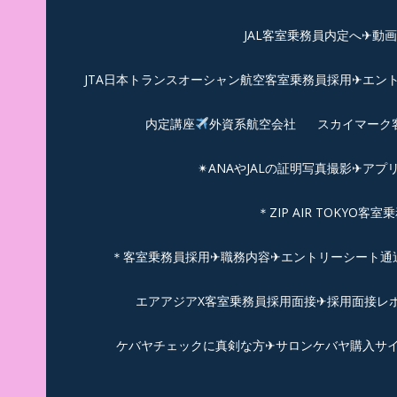
JAL客室乗務員内定へ✈動
JTA日本トランスオーシャン航空客室乗務員採用✈エン
内定講座
外資系航空会社
スカイマーク
✴︎ANAやJALの証明写真撮影✈︎アプ
＊ZIP AIR TOKYO
＊客室乗務員採用✈職務内容✈エントリーシート通過例✈
エアアジアX客室乗務員採用面接✈︎採用面接レポ
ケバヤチェックに真剣な方✈サロンケバヤ購入サ