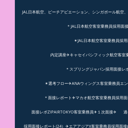
JAL日本航空、ピーチアビエーション、シンガポール航空
＊JAL日本航空客室乗務員採用面
✴︎JAL日本航空客室乗務員採
内定講座✈キャセイパシフィック航空客室乗務
＊スプリングジャパン採用面接レ
✴︎選考フロー✈︎ANAウィングス客室乗務員エ
＊面接レポート✈マカオ航空客室乗務員採用面接
面接レポZIPAIRTOKYO客室乗務員✈１次面接✈
過
採用面接レポート(24）✈エアアジアX客室乗務員採用面