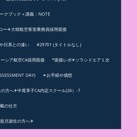
ークブック＋講義：NOTE
ロー✈大韓航空客室乗務員採用面接
ンや日系との違い
#29701 (タイトルなし)
ーシア航空CA採用面接
*面接レポ✈ソラシドエア１次
ESSMENT DAY)
✴︎お手紙や感想
方へ✈中尾享子CA内定スクール(26）-7
記載の仕方
規月謝生の方へ✈