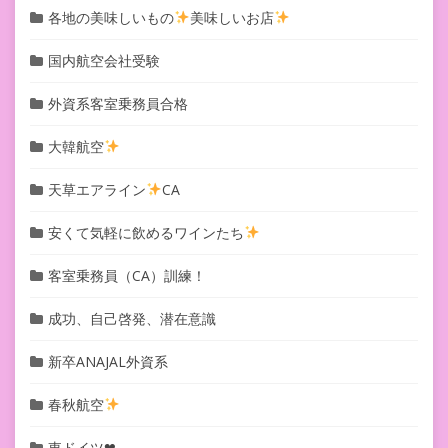
各地の美味しいもの
美味しいお店
国内航空会社受験
外資系客室乗務員合格
大韓航空
天草エアライン
CA
安くて気軽に飲めるワインたち
客室乗務員（CA）訓練！
成功、自己啓発、潜在意識
新卒ANAJAL外資系
春秋航空
東ドイツ❤︎