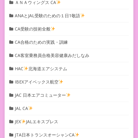
ＡＮＡウィングス CA
ANAとJAL受験のための１日1敬語
CA受験の技術全般
CA合格のための実践・訓練
CA客室乗務員合格美容健康みだしなみ
HAC
北海道エアシステム
IBEXアイベックス航空
JAC 日本エアコミューター
JAL CA
JEX
JALエキスプレス
JTA日本トランスオーシャンCA