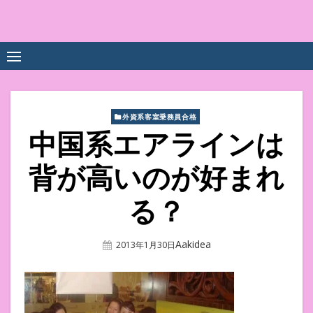
Skip
to
中尾享子CA内定&TOEIC点
詳細は左下3本線三をクリックください！！
content
数UPｽｸｰﾙ
外資系客室乗務員合格
中国系エアラインは
背が高いのが好まれ
る？
Author
Aakidea
Posted
2013年1月30日
On