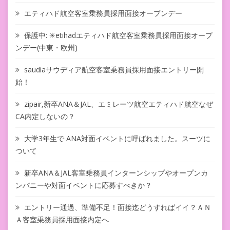
エティハド航空客室乗務員採用面接オープンデー
保護中: ✳︎etihadエティハド航空客室乗務員採用面接オープ
ンデー(中東・欧州)
saudiaサウディア航空客室乗務員採用面接エントリー開
始！
zipair,新卒ANA＆JAL、エミレーツ航空エティハド航空なぜ
CA内定しないの？
大学3年生で ANA対面イベントに呼ばれました。スーツに
ついて
新卒ANA＆JAL客室乗務員インターンシップやオープンカ
ンパニーや対面イベントに応募すべきか？
エントリー通過、準備不足！面接迄どうすればイイ？ＡＮ
Ａ客室乗務員採用面接内定へ