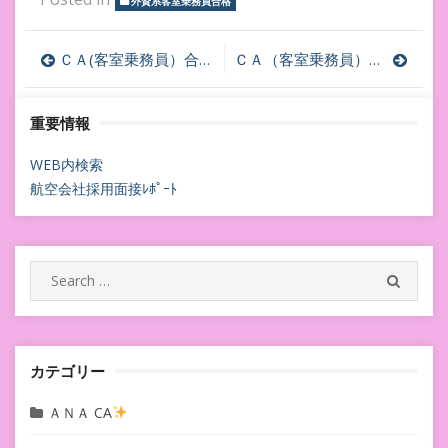
外資系客室乗務員合格
投
ＣＡ(客室乗務員）合格のネット上情報は実名でない限りひとり歩きする★話半分で聞くのが無難
ＣＡ（客室乗務員）ＧＳ（グランドスタッフ）受験に向けて（新卒・既卒）2月１，２日ＣＡ合格相談会★
稿
重要情報
ナ
ビ
WEB内検索
航空会社採用面接ﾚﾎﾟｰﾄ
ゲ
ー
シ
Search
SEARC
for:
ョ
ン
カテゴリー
ＡＮＡ CA