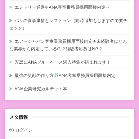
エントリー通過✈ANA客室乗務員採用面接内定へ
パリの食事事情とレストラン（随時追加もしますので要チ
ェック）
エアージャパン客室乗務員採用面接内定✈未経験者はどん
な業界から内定しているの？経験者応募はNG？
7/25にANAブルーベース潜入特集が組まれます！
最強の笑顔の作り方
ANA客室乗務員採用面接内定
ANA企業研究カルテット本
メタ情報
ログイン