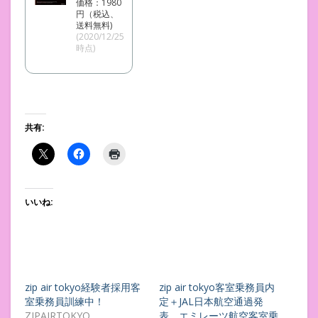
価格：1980
円（税込、
送料無料)
(2020/12/25
時点)
共有:
いいね:
zip air tokyo経験者採用客
zip air tokyo客室乗務員内
室乗務員訓練中！
定＋JAL日本航空通過発
ZIPAIRTOKYO
表、エミレーツ航空客室乗