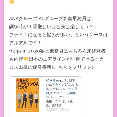
ANAグループJALグループ客室乗務員は
訓練時が１番厳しいけど実は楽しく（？）
フライトになると悩みが多い、というケースは
アルアルです！
✈zipair tokyo客室乗務員はもちろん未経験者
も内定
日本のエアラインが理解できるイカ
ロス出版の優良書籍⇩こちらをクリック⇩
ANA &amp; JAL 日本
のエアラインCAになる
本 イカロスムック / 月
刊[エアステージ]編集
部 【ムック】
価格：2,000円（税
込、送料別)
(2023/7/12時点)