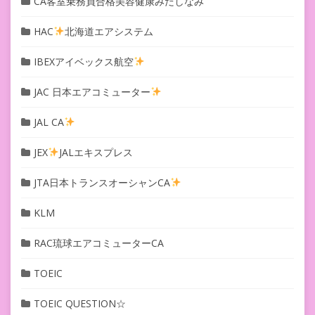
CA客室乗務員合格美容健康みだしなみ
HAC
北海道エアシステム
IBEXアイベックス航空
JAC 日本エアコミューター
JAL CA
JEX
JALエキスプレス
JTA日本トランスオーシャンCA
KLM
RAC琉球エアコミューターCA
TOEIC
TOEIC QUESTION☆