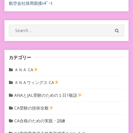
航空会社採用面接ﾚﾎﾟｰﾄ
ゲ
ー
シ
Search
SEARC
for:
ョ
ン
カテゴリー
ＡＮＡ CA
ＡＮＡウィングス CA
ANAとJAL受験のための１日1敬語
CA受験の技術全般
CA合格のための実践・訓練