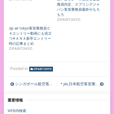
務員内定、スプリングジャ
パン客室乗務員最終やもろ
もろ
ZIPAIRTOKYO
zip air tokyo客室乗務員Ｃ
Ａエントリー動画にも役立
つ✈ＡＮＡ新卒エントリー
時の記事まとめ
ZIPAIRTOKYO
Posted in
ZIPAIRTOKYO
投
シンガポール航空客室乗務員採用面接内定へ✈キャセイパシフィックと同様、内定渡航後の訓練に注意
＊JAL日本航空客室乗務員採用面接内定へ✈オンライン面接講義レジュメ
稿
重要情報
ナ
ビ
WEB内検索