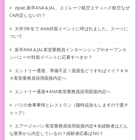
zipair,新卒ANA＆JAL、エミレーツ航空エティハド航空なぜ
CA内定しないの？
大学3年生で ANA対面イベントに呼ばれました。スーツに
ついて
新卒ANA＆JAL客室乗務員インターンシップやオープンカ
ンパニーや対面イベントに応募すべきか？
エントリー通過、準備不足！面接迄どうすればイイ？ＡＮ
Ａ客室乗務員採用面接内定へ
エントリー通過✈ANA客室乗務員採用面接内定へ
パリの食事事情とレストラン（随時追加もしますので要チ
ェック）
エアージャパン客室乗務員採用面接内定✈未経験者はどん
な業界から内定しているの？経験者応募はNG？