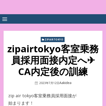
Skip
to
中尾享子CA内定&TOEIC点
詳細は左下3本線三をクリックください！！
content
数UPｽｸｰﾙ
ZIPAIRTOKYO
zipairtokyo客室乗務
員採用面接内定へ✈
CA内定後の訓練
Author
Aakidea
Posted
2023年7月12日
On
zip air tokyo客室乗務員採用面接が
始まります！