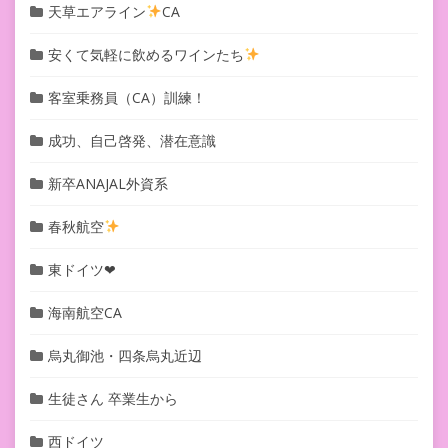
天草エアライン
CA
安くて気軽に飲めるワインたち
客室乗務員（CA）訓練！
成功、自己啓発、潜在意識
新卒ANAJAL外資系
春秋航空
東ドイツ❤︎
海南航空CA
烏丸御池・四条烏丸近辺
生徒さん 卒業生から
西ドイツ