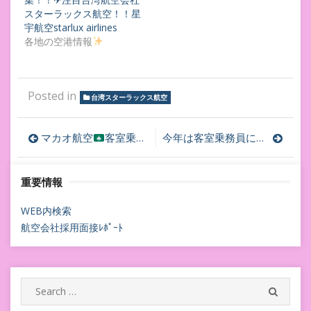
スターラックス航空！！星
宇航空starlux airlines
各地の空港情報
Posted in
台湾スターラックス航空
投
マカオ航空
客室乗務員採用面接内定へ
マカオ航空客
今年は客室乗務員になりたい！と目標設定しても、何故、客室乗務員になれないのか？
稿
重要情報
ナ
ビ
WEB内検索
航空会社採用面接ﾚﾎﾟｰﾄ
ゲ
ー
シ
Search
SEARC
for: