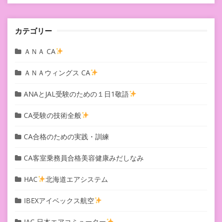
ョ
ン
カテゴリー
ＡＮＡ CA
ＡＮＡウィングス CA
ANAとJAL受験のための１日1敬語
CA受験の技術全般
CA合格のための実践・訓練
CA客室乗務員合格美容健康みだしなみ
HAC
北海道エアシステム
IBEXアイベックス航空
JAC 日本エアコミューター