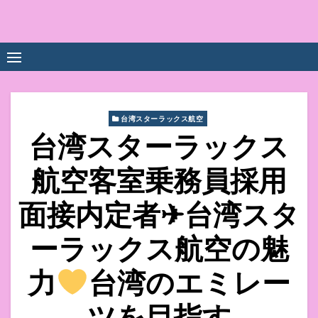
Skip
to
中尾享子CA内定&TOEIC点
詳細は左下3本線三をクリックください！！
content
数UPｽｸｰﾙ
台湾スターラックス航空
台湾スターラックス
航空客室乗務員採用
面接内定者✈台湾スタ
ーラックス航空の魅
力
台湾のエミレー
ツを目指す