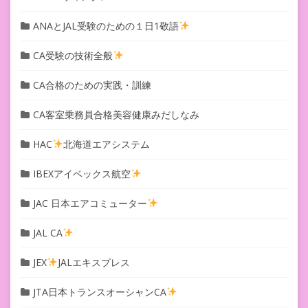
ANAとJAL受験のための１日1敬語
CA受験の技術全般
CA合格のための実践・訓練
CA客室乗務員合格美容健康みだしなみ
HAC
北海道エアシステム
IBEXアイベックス航空
JAC 日本エアコミューター
JAL CA
JEX
JALエキスプレス
JTA日本トランスオーシャンCA