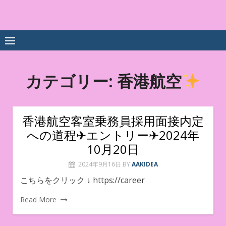
Skip
to
中尾享子CA内定&TOEIC点
詳細は左下3本線三をクリックください！！
content
数UPｽｸｰﾙ
カテゴリー:
香港航空
香港航空客室乗務員採用面接内定
への道程✈︎エントリー✈︎2024年
10月20日
2024年9月16日
BY
AAKIDEA
こちらをクリック ↓ https://career
Read More