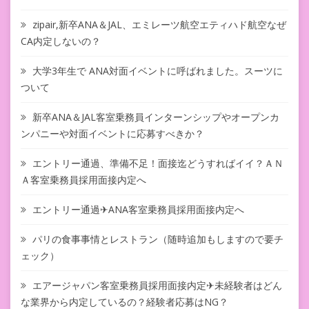
zipair,新卒ANA＆JAL、エミレーツ航空エティハド航空なぜ
CA内定しないの？
大学3年生で ANA対面イベントに呼ばれました。スーツに
ついて
新卒ANA＆JAL客室乗務員インターンシップやオープンカ
ンパニーや対面イベントに応募すべきか？
エントリー通過、準備不足！面接迄どうすればイイ？ＡＮ
Ａ客室乗務員採用面接内定へ
エントリー通過✈ANA客室乗務員採用面接内定へ
パリの食事事情とレストラン（随時追加もしますので要チ
ェック）
エアージャパン客室乗務員採用面接内定✈未経験者はどん
な業界から内定しているの？経験者応募はNG？