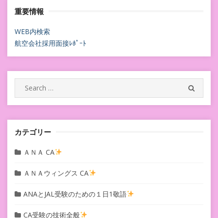
重要情報
WEB内検索
航空会社採用面接ﾚﾎﾟｰﾄ
Search
SEARC
for:
カテゴリー
ＡＮＡ CA
ＡＮＡウィングス CA
ANAとJAL受験のための１日1敬語
CA受験の技術全般