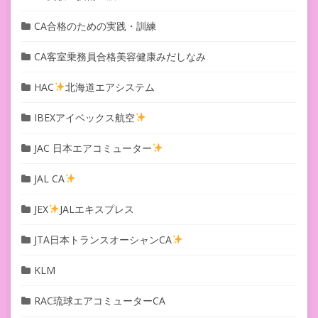
CA合格のための実践・訓練
CA客室乗務員合格美容健康みだしなみ
HAC
北海道エアシステム
IBEXアイベックス航空
JAC 日本エアコミューター
JAL CA
JEX
JALエキスプレス
JTA日本トランスオーシャンCA
KLM
RAC琉球エアコミューターCA