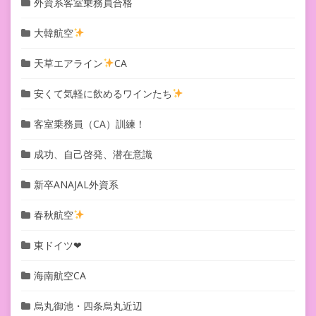
外資系客室乗務員合格
大韓航空
天草エアライン
CA
安くて気軽に飲めるワインたち
客室乗務員（CA）訓練！
成功、自己啓発、潜在意識
新卒ANAJAL外資系
春秋航空
東ドイツ❤︎
海南航空CA
烏丸御池・四条烏丸近辺