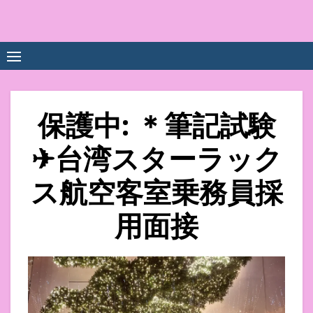
Skip
to
中尾享子CA内定&TOEIC点
詳細は左下3本線三をクリックください！！
content
数UPｽｸｰﾙ
保護中: ＊筆記試験
✈台湾スターラック
ス航空客室乗務員採
用面接