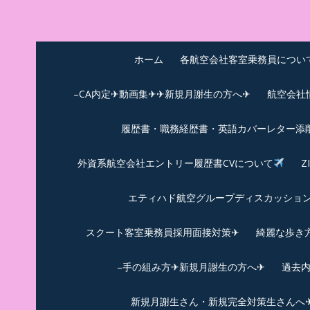
Skip
to
中尾享子CA内定&T
詳細は左下3本線三をクリックください！！
content
ホーム
各航空会社客室乗務員につい
–CA内定✈動画集✈✈新規月謝生の方へ✈
航空会社
履歴書・職務経歴書・英語カバーレター添
外資系航空会社エントリー履歴書CVについて
Z
エティハド航空グループディスカッション✈
スクート客室乗務員採用面接対策✈︎
綺麗な歩き
–手の組み方✈新規月謝生の方へ✈
過去
新規月謝生さん・新規完全対策生さんへ✈新