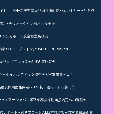
イト
ANA新卒客室乗務員採用面接やエントリー✈注意点
内定へ✈︎ウォークイン採用面接手順
練✈シンガポール航空客室乗務員
ロールプレイングUSEFUL PHRASES✈
乗務員リアル面接✈︎面接内定回答例
キャセイパシフィック航空✈︎客室乗務員✈(24）
乗務員採用面接内定へ✈年収・給与・引っ越し等
ー✈︎エアージャパン客室乗務員採用面接内定への道程✈︎
面接レポート✈︎選考フロー✈︎JAL日本航空客室乗務員最終面接