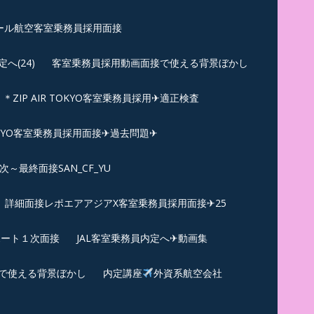
ール航空客室乗務員採用面接
(24)
客室乗務員採用動画面接で使える背景ぼかし
＊ZIP AIR TOKYO客室乗務員採用✈適正検査
TOKYO客室乗務員採用面接✈過去問題✈︎
～最終面接SAN_CF_YU
詳細面接レポエアアジアX客室乗務員採用面接✈25
ポート１次面接
JAL客室乗務員内定へ✈動画集
で使える背景ぼかし
内定講座
外資系航空会社