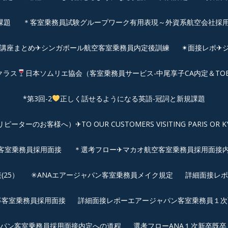
課題
＊客室乗務員試験グループワーク有用表現～外資系航空会社採
前講座まとめ✈シンガポール航空客室乗務員内定後訓練
✴︎面接レポ
クラス
日本ソムリエ協会（客室乗務員サービス-中尾享子CA内定＆TO
*第3回-2
正しく話せるようになる英語-冠詞と新規課題
客様へ）✈TO OUR CUSTOMERS VISITING PARIS OR KYOTO: 
空客室乗務員採用面接
＊選考フロー✈マカオ航空客室乗務員採用面接
25）
✳︎ANAエアージャパン客室乗務員メイク規定
詳細面接レポ
新卒客室乗務員採用面接
詳細面接レポーエアージャパン客室乗務員１次面
パン客室乗務員採用面接内定への道程
選考フローANA１次新卒既卒