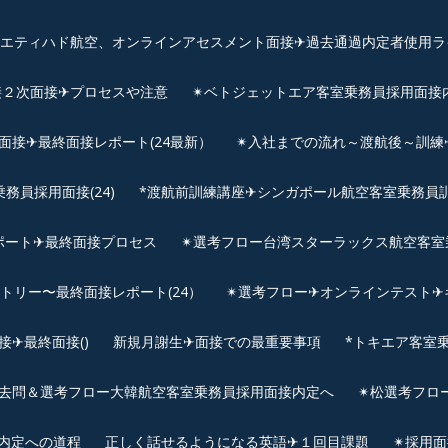
、エティハド航空、オンラインアセスメント面接✈︎過去通過内定者使用ラ
接２次面接✈プロセスや注意
✴︎ベトジェットエア客室乗務員採用面接
用面接✈最終面接レポート(24最新）
✴︎入社までの流れ～渡航後～訓
員採用面接(24)
*渡航前訓練講座✈シンガポール航空客室乗務員訓練✈
ポート✈最終面接プロセス
✴︎選考フロー台湾スターラックス航空客室
ントリー〜最終面接レポート(24）
✴︎選考フロー✈オンラインテスト✈
✈最終面接()
新規月謝生✈面接での最重要事項
*トキエア客室
去問＆選考フロー大韓航空客室乗務員採用面接内定へ
✴︎松選考フロ
接内定への道程
正しく話せるようになる英語✈１回目課題
✴︎採用