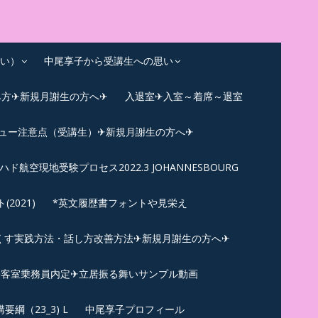
い）
中尾享子から受講生への思い
み方✈新規月謝生の方へ✈
入退室✈入室～着席～退室
ビュー注意点（受講生）✈新規月謝生の方へ✈
ハド航空現地受験プロセス2022.3 JOHANNESBOURG
021)
*英文履歴書フォントや見栄え
くす実践方法・話し方改善方法✈新規月謝生の方へ✈
N✪客室乗務員内定✈立居振る舞いサンプル動画
綱（23_3) L
中尾享子プロフィール