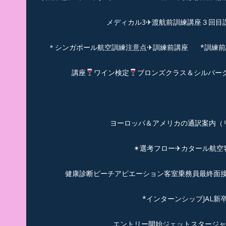
メディカル3✈渡航前訓練講座３回目
＊シンガポール航空訓練注意点✈訓練前講座
*訓練
講座
ワイン検定
ブロンズクラス＆シルバー
ヨーロッパ＆アメリカの通訳案内（リピーターのお
✴︎選考フロー✈カタール航
健康診断ピーチアビエーション客室乗務員最終面接(
*インターンシップJAL
エントリー開始ジェットスタージャ