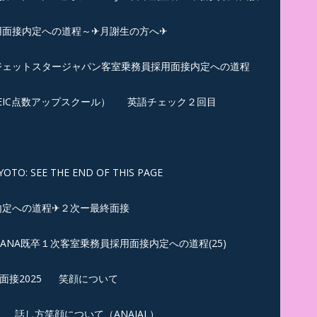
用面接内定への道程～✈月謝生の方へ✈
✈ジェットスタージャパン客室乗務員採用面接内定への道程
EIC点数アップスクール）
英語チェック２回目
SEE THE END OF THIS PAGE
内定への道程✈２次ー最終面接
ANA既卒１次客室乗務員採用面接内定への道程(25)
接2025
笑顔について
話し方笑顔について（ANAJAL）