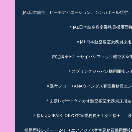
JAL日本航空、ピーチアビエーション、シンガポール航空
＊JAL日本航空客室乗務員採用面
✴︎JAL日本航空客室乗務員採
内定講座✈キャセイパシフィック航空客室乗務
＊スプリングジャパン採用面接レ
✴︎選考フロー✈︎ANAウィングス客室乗務員エ
＊面接レポート✈マカオ航空客室乗務員採用面接
面接レポZIPAIRTOKYO客室乗務員✈１次面接✈
過
採用面接レポート(24）✈エアアジアX客室乗務員採用面