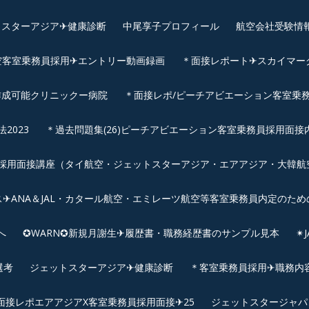
スターアジア✈︎健康診断
中尾享子プロフィール
航空会社受験情
空客室乗務員採用✈エントリー動画録画
＊面接レポート✈スカイマーク
作成可能クリニックー病院
＊面接レポ/ピーチアビエーション客室乗務
2023
＊過去問題集(26)ピーチアビエーション客室乗務員採用面接
用面接講座（タイ航空・ジェットスターアジア・エアアジア・大韓航空・
✈ANA＆JAL・カタール航空・エミレーツ航空等客室乗務員内定のため
へ
✪WARN✪新規月謝生✈履歴書・職務経歴書のサンプル見本
✴
選考
ジェットスターアジア✈︎健康診断
＊客室乗務員採用✈職務内容✈
面接レポエアアジアX客室乗務員採用面接✈25
ジェットスタージャパ