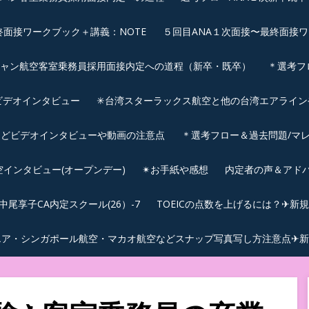
終面接ワークブック＋講義：NOTE
５回目ANA１次面接〜最終面接ワ
シャン航空客室乗務員採用面接内定への道程（新卒・既卒）
＊選考フ
ビデオインタビュー
✳︎台湾スターラックス航空と他の台湾エアライ
などビデオインタビューや動画の注意点
＊選考フロー＆過去問題/マレ
航空インタビュー(オープンデー)
✴︎お手紙や感想
内定者の声＆アド
尾享子CA内定スクール(26）-7
TOEICの点数を上げるには？✈新
エア・シンガポール航空・マカオ航空などスナップ写真写し方注意点✈新