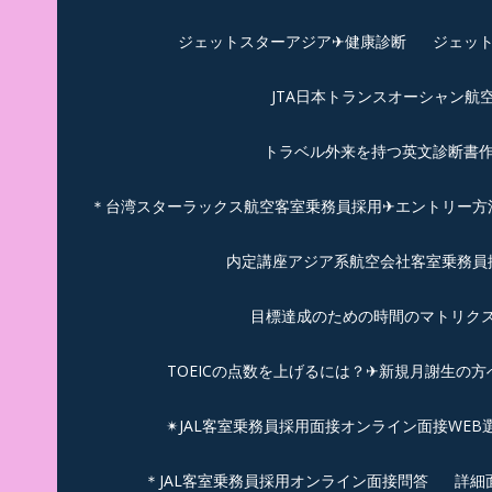
ジェットスターアジア✈︎健康診断
ジェット
JTA日本トランスオーシャン航
トラベル外来を持つ英文診断書
＊台湾スターラックス航空客室乗務員採用✈エントリー方法
内定講座アジア系航空会社客室乗務員採
目標達成のための時間のマトリクス
TOEICの点数を上げるには？✈新規月謝生の方
✴︎JAL客室乗務員採用面接オンライン面接WEB
＊JAL客室乗務員採用オンライン面接問答
詳細