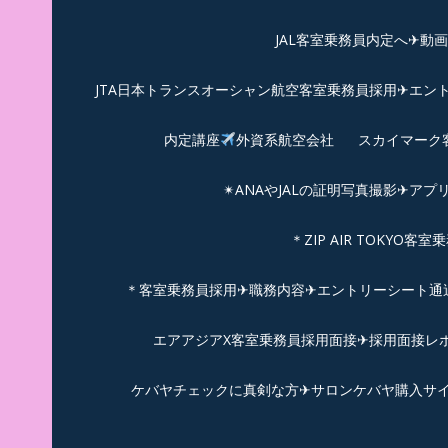
JAL客室乗務員内定へ✈動
JTA日本トランスオーシャン航空客室乗務員採用✈エン
内定講座
外資系航空会社
スカイマーク
✴︎ANAやJALの証明写真撮影✈︎アプ
＊ZIP AIR TOKYO
＊客室乗務員採用✈職務内容✈エントリーシート通過例✈
エアアジアX客室乗務員採用面接✈︎採用面接レポ
ケバヤチェックに真剣な方✈サロンケバヤ購入サ