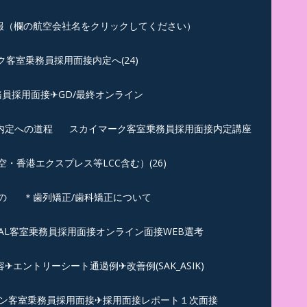
報（欄の航空会社名をクリックしてください）
客室乗務員採用面接内定へ(24)
員採用面接✈GD/最終オンライン
内定への道程
スカイマーク客室乗務員採用面接内定講座
香港エクスプレス等LCC含む）(26)
の
＊歯列矯正/歯科矯正について
︎JAL客室乗務員採用面接オンライン面接WEB選考
エントリーシート通過例✈改善例(SAK_ASIK)
ン客室乗務員採用面接✈採用面接レポート１次面接