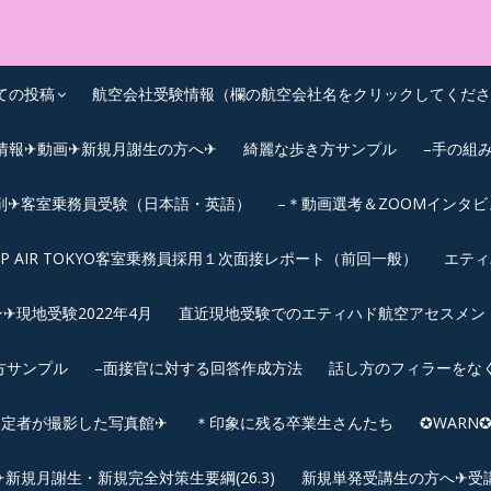
OEIC点数UPｽｸｰﾙ
ての投稿
航空会社受験情報（欄の航空会社名をクリックしてくださ
情報✈動画✈新規月謝生の方へ✈
綺麗な歩き方サンプル
–手の組
削✈客室乗務員受験（日本語・英語）
–＊動画選考＆ZOOMインタ
IP AIR TOKYO客室乗務員採用１次面接レポート（前回一般）
エティ
︎現地受験2022年4月
直近現地受験でのエティハド航空アセスメント(2
方サンプル
–面接官に対する回答作成方法
話し方のフィラーをな
内定者が撮影した写真館✈
＊印象に残る卒業生さんたち
✪WAR
規月謝生・新規完全対策生要綱(26.3)
新規単発受講生の方へ✈受講要