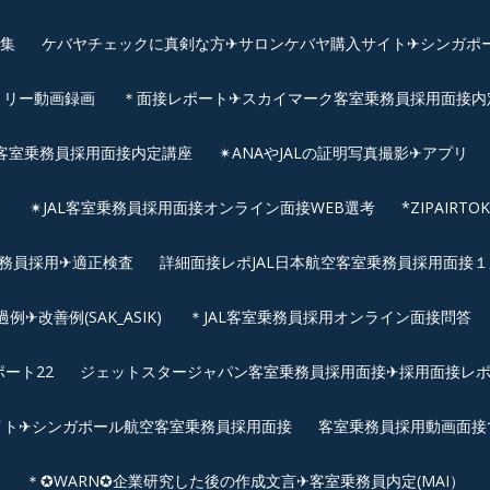
画集
ケバヤチェックに真剣な方✈サロンケバヤ購入サイト✈シンガポ
トリー動画録画
＊面接レポート✈スカイマーク客室乗務員採用面接内定へ
客室乗務員採用面接内定講座
✴︎ANAやJALの証明写真撮影✈︎アプリ
リ
✴︎JAL客室乗務員採用面接オンライン面接WEB選考
*ZIPAIR
客室乗務員採用✈適正検査
詳細面接レポJAL日本航空客室乗務員採用面接１次
改善例(SAK_ASIK)
＊JAL客室乗務員採用オンライン面接問答
ート22
ジェットスタージャパン客室乗務員採用面接✈採用面接レ
イト✈シンガポール航空客室乗務員採用面接
客室乗務員採用動画面接
＊✪WARN✪企業研究した後の作成文言✈客室乗務員内定(MAI）