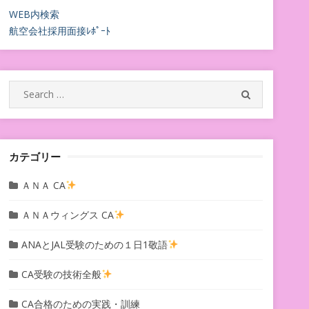
WEB内検索
航空会社採用面接ﾚﾎﾟｰﾄ
Search
SEARCH
for:
カテゴリー
ＡＮＡ CA
ＡＮＡウィングス CA
ANAとJAL受験のための１日1敬語
CA受験の技術全般
CA合格のための実践・訓練