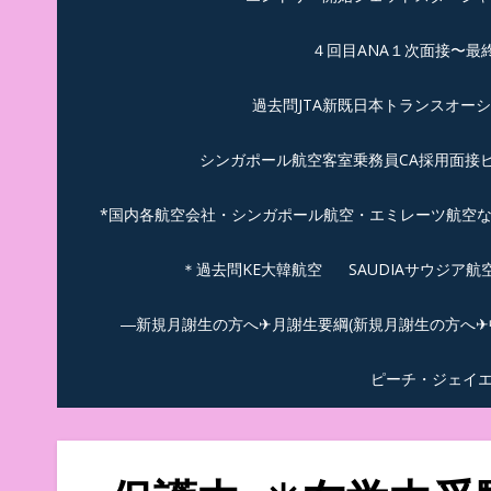
４回目ANA１次面接〜最
過去問JTA新既日本トランスオー
シンガポール航空客室乗務員CA採用面接
*国内各航空会社・シンガポール航空・エミレーツ航空
＊過去問KE大韓航空
SAUDIAサウジア
―新規月謝生の方へ✈月謝生要綱(新規月謝生の方へ✈中
ピーチ・ジェイ