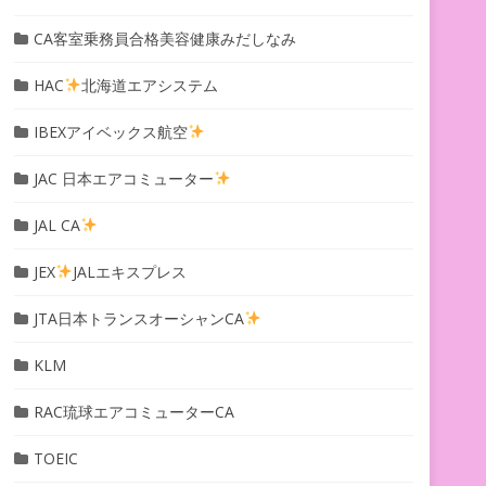
CA客室乗務員合格美容健康みだしなみ
HAC
北海道エアシステム
IBEXアイベックス航空
JAC 日本エアコミューター
JAL CA
JEX
JALエキスプレス
JTA日本トランスオーシャンCA
KLM
RAC琉球エアコミューターCA
TOEIC