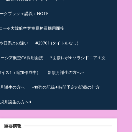
ークブック＋講義：NOTE
ロー✈大韓航空客室乗務員採用面接
ンや日系との違い
#29701 (タイトルなし)
ーシア航空CA採用面接
*面接レポ✈ソラシドエア１次
バイス1（追加作成中）
新規月謝生の方へ
規月謝生の方へ
–勉強の記録✈時間予定の記載の仕方
規月謝生の方へ✈
重要情報