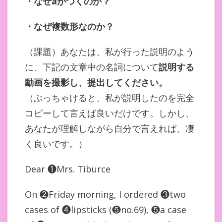
・なぜ
a
がつくのか？
・なぜ複数形なのか
？
（課題）あなたは、私が行った説明のよう
に、下記の文章中の名詞について
説明する
動画を撮影し、提出してください。
（ぶっちゃけると、私が説明したのを完全
コピーして言えば良いだけです。しかし、
あなたが理解しながら自分で言えれば、凄
く良いです。）
Dear ❶Mrs. Tiburce
On ❷Friday morning, I ordered ❸two
cases of ❹lipsticks (❺no.69), ❺a case