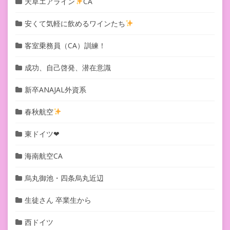
天草エアライン
CA
安くて気軽に飲めるワインたち
客室乗務員（CA）訓練！
成功、自己啓発、潜在意識
新卒ANAJAL外資系
春秋航空
東ドイツ❤︎
海南航空CA
烏丸御池・四条烏丸近辺
生徒さん 卒業生から
西ドイツ