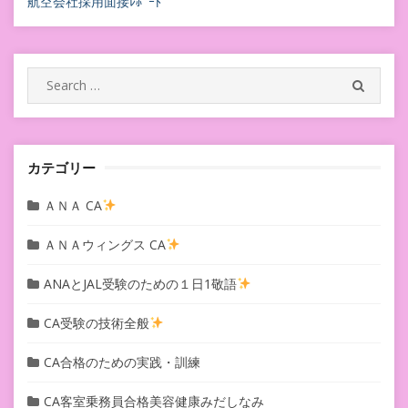
航空会社採用面接ﾚﾎﾟｰﾄ
Search
SEARC
for:
カテゴリー
ＡＮＡ CA
ＡＮＡウィングス CA
ANAとJAL受験のための１日1敬語
CA受験の技術全般
CA合格のための実践・訓練
CA客室乗務員合格美容健康みだしなみ