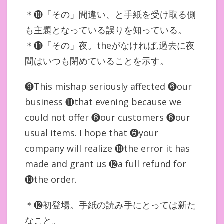
＊❿「その」間違い、と手紙を受け取る側
も主題となっている誤りを知っている。
＊⓫「その」夜。theがなければ,過去に夜
間はいつも閉めていることを示す。
❾This mishap seriously affected ❻our
business ⓫that evening because we
could not offer ❻our customers ❻our
usual items. I hope that ❻your
company will realize ❿the error it has
made and grant us ⓬a full refund for
⓭the order.
＊⓬初登場。手紙の読み手にとっては新た
なこと。