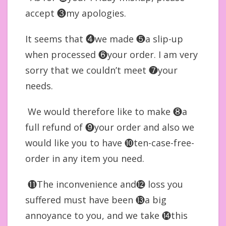
accept ❸my apologies.
It seems that ❹we made ❺a slip-up
when processed ❻your order. I am very
sorry that we couldn’t meet ❼your
needs.
We would therefore like to make ❽a
full refund of ❾your order and also we
would like you to have ❿ten-case-free-
order in any item you need.
⓫The inconvenience and⓬ loss you
suffered must have been ⓭a big
annoyance to you, and we take ⓮this