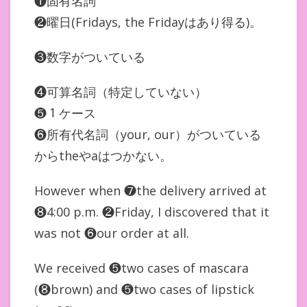
❶固有名詞
❷曜日(Fridays, the Fridayはあり得る)。
❸数字がついている
❹可算名詞（特定していない）
❺１ケース
❻所有代名詞（your, our）がついている
からtheやaはつかない。
However when ❼the delivery arrived at
❽4:00 p.m. ❷Friday, I discovered that it
was not ❻our order at all.
We received ❺two cases of mascara
(❽brown) and ❺two cases of lipstick