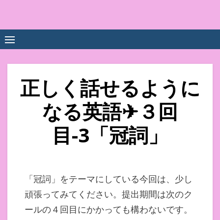
Skip
to
中尾享子CA内定&TOEIC点
詳細は左下3本線三をクリックください！！
content
数UPｽｸｰﾙ
正しく話せるように
なる英語✈３回
目-3「冠詞」
「冠詞」をテーマにしている今回は、少し
頑張ってみてください。提出期間は次のク
ールの４回目にかかっても構わないです。