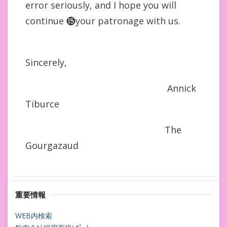
error seriously, and I hope you will
continue ⓯your patronage with us.
Sincerely,
Annick
Tiburce
The
Gourgazaud
重要情報
WEB内検索