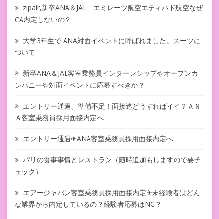
zipair,新卒ANA＆JAL、エミレーツ航空エティハド航空なぜ
CA内定しないの？
大学3年生で ANA対面イベントに呼ばれました。スーツに
ついて
新卒ANA＆JAL客室乗務員インターンシップやオープンカ
ンパニーや対面イベントに応募すべきか？
エントリー通過、準備不足！面接迄どうすればイイ？ＡＮ
Ａ客室乗務員採用面接内定へ
エントリー通過✈ANA客室乗務員採用面接内定へ
パリの食事事情とレストラン（随時追加もしますので要チ
ェック）
エアージャパン客室乗務員採用面接内定✈未経験者はどん
な業界から内定しているの？経験者応募はNG？