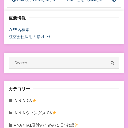
投
稿
重要情報
ナ
ビ
WEB内検索
航空会社採用面接ﾚﾎﾟｰﾄ
ゲ
ー
シ
Search
SEARC
for:
ョ
ン
カテゴリー
ＡＮＡ CA
ＡＮＡウィングス CA
ANAとJAL受験のための１日1敬語