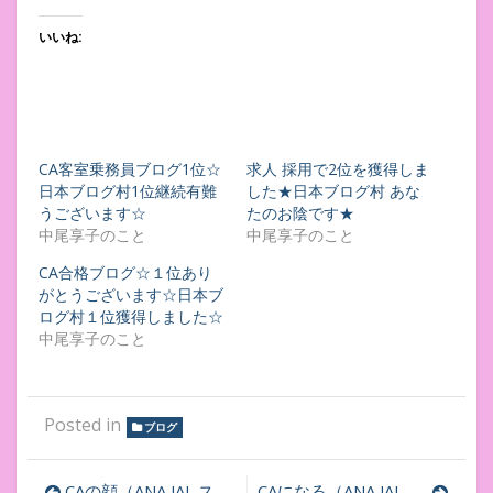
いいね:
CA客室乗務員ブログ1位☆
求人 採用で2位を獲得しま
日本ブログ村1位継続有難
した★日本ブログ村 あな
うございます☆
たのお陰です★
中尾享子のこと
中尾享子のこと
CA合格ブログ☆１位あり
がとうございます☆日本ブ
ログ村１位獲得しました☆
中尾享子のこと
Posted in
ブログ
CAの顔（ANA,JAL,スタフラ、スカイマーク、外資系）をつくるために！
CAになる（ANA,JAL,スタフラ、スカイマーク、外資系）！