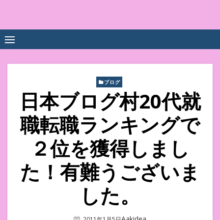
Skip
to
中尾享子CA内定&TOEIC点
詳細は左下3本線三をクリックください！！
content
数UPｽｸｰﾙ
ブログ
日本ブログ村20代就
職転職ランキングで
２位を獲得しまし
た！有難うございま
した。
Author
Aakidea
Posted
2011年1月5日