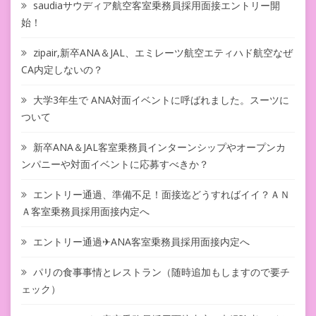
saudiaサウディア航空客室乗務員採用面接エントリー開
始！
zipair,新卒ANA＆JAL、エミレーツ航空エティハド航空なぜ
CA内定しないの？
大学3年生で ANA対面イベントに呼ばれました。スーツに
ついて
新卒ANA＆JAL客室乗務員インターンシップやオープンカ
ンパニーや対面イベントに応募すべきか？
エントリー通過、準備不足！面接迄どうすればイイ？ＡＮ
Ａ客室乗務員採用面接内定へ
エントリー通過✈ANA客室乗務員採用面接内定へ
パリの食事事情とレストラン（随時追加もしますので要チ
ェック）