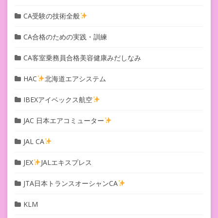
CA受験の技術全般
CA合格のための実践・訓練
CA客室乗務員合格美容健康みだしなみ
HAC
北海道エアシステム
IBEXアイベックス航空
JAC 日本エアコミューター
JAL CA
JEX
JALエキスプレス
JTA日本トランスオーシャンCA
KLM