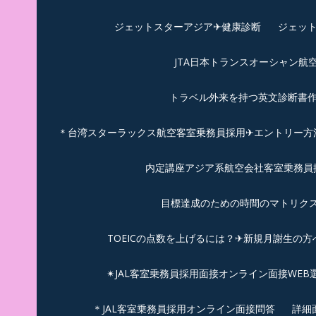
ジェットスターアジア✈︎健康診断
ジェット
JTA日本トランスオーシャン航
トラベル外来を持つ英文診断書
＊台湾スターラックス航空客室乗務員採用✈エントリー方法
内定講座アジア系航空会社客室乗務員採
目標達成のための時間のマトリクス
TOEICの点数を上げるには？✈新規月謝生の方
✴︎JAL客室乗務員採用面接オンライン面接WEB
＊JAL客室乗務員採用オンライン面接問答
詳細