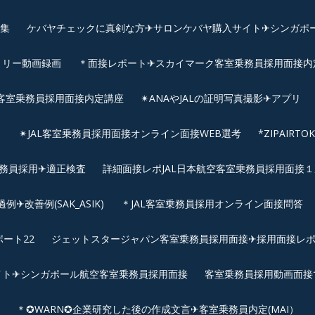
画集
ケバヤチェックに真剣な方✈サロンケバヤ購入サイト✈シンガポ
トリー動画録画
＊面接レポート✈スカイマーク客室乗務員採用面接内定へ
客室乗務員採用面接内定講座
✴︎ANAやJALの証明写真撮影✈︎アプリ
リ
✴︎JAL客室乗務員採用面接オンライン面接WEB選考
*ZIPAIR
客室乗務員採用✈適正検査
詳細面接レポJAL日本航空客室乗務員採用面接１次
改善例(SAK_ASIK)
＊JAL客室乗務員採用オンライン面接問答
ート22
ジェットスタージャパン客室乗務員採用面接✈採用面接レ
イト✈シンガポール航空客室乗務員採用面接
客室乗務員採用動画面接
＊✪WARN✪企業研究した後の作成文言✈客室乗務員内定(MAI）