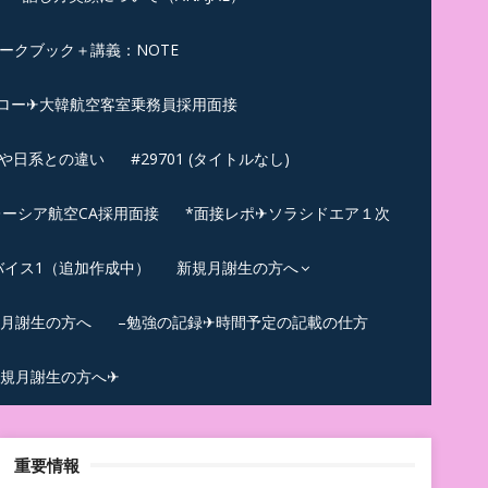
ークブック＋講義：NOTE
ロー✈大韓航空客室乗務員採用面接
ンや日系との違い
#29701 (タイトルなし)
ーシア航空CA採用面接
*面接レポ✈ソラシドエア１次
バイス1（追加作成中）
新規月謝生の方へ
規月謝生の方へ
–勉強の記録✈時間予定の記載の仕方
規月謝生の方へ✈
重要情報