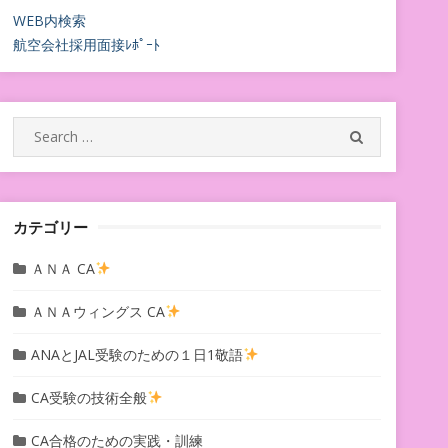
WEB内検索
航空会社採用面接ﾚﾎﾟｰﾄ
Search
SEARCH
for:
カテゴリー
ＡＮＡ CA
ＡＮＡウィングス CA
ANAとJAL受験のための１日1敬語
CA受験の技術全般
CA合格のための実践・訓練