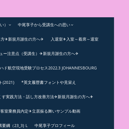
い）
中尾享子から受講生への思い
み方✈新規月謝生の方へ✈
入退室✈入室～着席～退室
ビュー注意点（受講生）✈新規月謝生の方へ✈
ハド航空現地受験プロセス2022.3 JOHANNESBOURG
021)
*英文履歴書フォントや見栄え
くす実践方法・話し方改善方法✈新規月謝生の方へ✈
N✪客室乗務員内定✈立居振る舞いサンプル動画
綱（23_3) L
中尾享子プロフィール