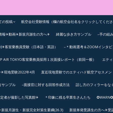
OEIC点数UPｽｸｰﾙ
ての投稿
航空会社受験情報（欄の航空会社名をクリックしてくださ
情報✈動画✈新規月謝生の方へ✈
綺麗な歩き方サンプル
–手の組
削✈客室乗務員受験（日本語・英語）
–＊動画選考＆ZOOMインタ
IP AIR TOKYO客室乗務員採用１次面接レポート（前回一般）
エティ
︎現地受験2022年4月
直近現地受験でのエティハド航空アセスメント(2
方サンプル
–面接官に対する回答作成方法
話し方のフィラーをな
内定者が撮影した写真館✈
＊印象に残る卒業生さんたち
✪WAR
規月謝生・新規完全対策生要綱(26.3)
新規単発受講生の方へ✈受講要