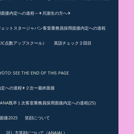
用面接内定への道程～✈月謝生の方へ✈
✈ジェットスタージャパン客室乗務員採用面接内定への道程
EIC点数アップスクール）
英語チェック２回目
SEE THE END OF THIS PAGE
内定への道程✈２次ー最終面接
ANA既卒１次客室乗務員採用面接内定への道程(25)
接2025
笑顔について
話し方笑顔について（ANAJAL）