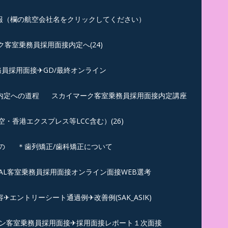
報（欄の航空会社名をクリックしてください）
客室乗務員採用面接内定へ(24)
員採用面接✈GD/最終オンライン
内定への道程
スカイマーク客室乗務員採用面接内定講座
香港エクスプレス等LCC含む）(26)
の
＊歯列矯正/歯科矯正について
︎JAL客室乗務員採用面接オンライン面接WEB選考
エントリーシート通過例✈改善例(SAK_ASIK)
ン客室乗務員採用面接✈採用面接レポート１次面接