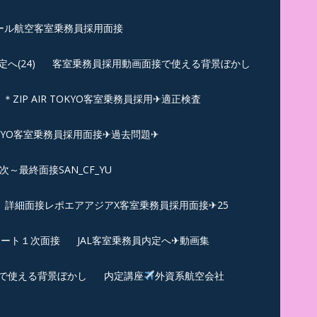
ール航空客室乗務員採用面接
(24)
客室乗務員採用動画面接で使える背景ぼかし
＊ZIP AIR TOKYO客室乗務員採用✈適正検査
TOKYO客室乗務員採用面接✈過去問題✈︎
～最終面接SAN_CF_YU
詳細面接レポエアアジアX客室乗務員採用面接✈25
ポート１次面接
JAL客室乗務員内定へ✈動画集
で使える背景ぼかし
内定講座
外資系航空会社