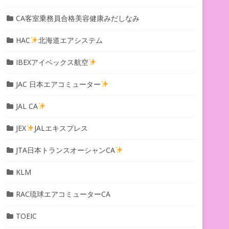
CA客室乗務員合格美容健康みだしなみ
HAC
北海道エアシステム
IBEXアイベックス航空
JAC 日本エアコミューター
JAL CA
JEX
JALエキスプレス
JTA日本トランスオーシャンCA
KLM
RAC琉球エアコミューターCA
TOEIC