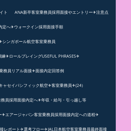
イト
ANA新卒客室乗務員採用面接やエントリー✈注意点
内定へ✈︎ウォークイン採用面接手順
練✈シンガポール航空客室乗務員
ロールプレイングUSEFUL PHRASES✈
乗務員リアル面接✈︎面接内定回答例
キャセイパシフィック航空✈︎客室乗務員✈(24）
乗務員採用面接内定へ✈年収・給与・引っ越し等
ー✈︎エアージャパン客室乗務員採用面接内定への道程✈︎
面接レポート✈︎選考フロー✈︎JAL日本航空客室乗務員最終面接