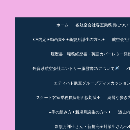
Skip
to
中尾享子CA内定&T
詳細は左下3本線三をクリックください！！
content
ホーム
各航空会社客室乗務員につい
–CA内定✈動画集✈✈新規月謝生の方へ✈
航空会社
履歴書・職務経歴書・英語カバーレター添
外資系航空会社エントリー履歴書CVについて
Z
エティハド航空グループディスカッション✈
スクート客室乗務員採用面接対策✈︎
綺麗な歩き
–手の組み方✈新規月謝生の方へ✈
過去
新規月謝生さん・新規完全対策生さんへ✈新