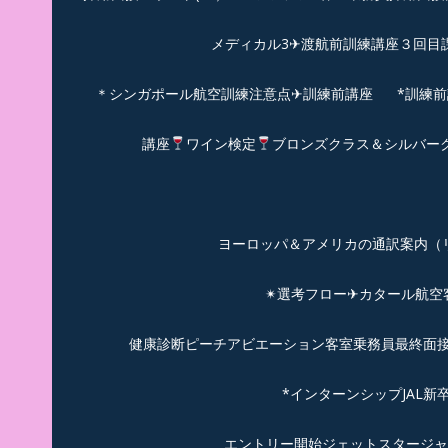
メディカル3✈渡航前訓練講座３回目
＊シンガポール航空訓練注意点✈訓練前講座
*訓練
講座
ワイン検定
ブロンズクラス＆シルバー
ヨーロッパ＆アメリカの通訳案内（リピーターのお
✴︎選考フロー✈カタール航
健康診断ピーチアビエーション客室乗務員最終面接(
*インターンシップJAL
エントリー開始ジェットスタージャ