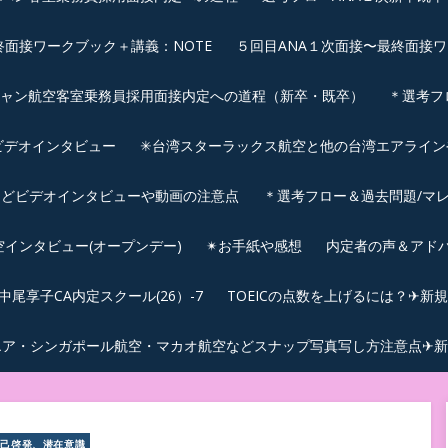
終面接ワークブック＋講義：NOTE
５回目ANA１次面接〜最終面接ワ
シャン航空客室乗務員採用面接内定への道程（新卒・既卒）
＊選考フ
ビデオインタビュー
✳︎台湾スターラックス航空と他の台湾エアライ
などビデオインタビューや動画の注意点
＊選考フロー＆過去問題/マレ
航空インタビュー(オープンデー)
✴︎お手紙や感想
内定者の声＆アド
尾享子CA内定スクール(26）-7
TOEICの点数を上げるには？✈新
エア・シンガポール航空・マカオ航空などスナップ写真写し方注意点✈新
自己啓発、潜在意識