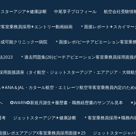
スターアジア✈︎健康診断
中尾享子プロフィール
航空会社受験情
空客室乗務員採用✈エントリー動画録画
＊面接レポート✈スカイマーク
作成可能クリニックー病院
＊面接レポ/ピーチアビエーション客室乗務
2023
＊過去問題集(26)ピーチアビエーション客室乗務員採用面接
用面接講座（タイ航空・ジェットスターアジア・エアアジア・大韓航空・
✈ANA＆JAL・カタール航空・エミレーツ航空等客室乗務員内定のため
へ
✪WARN✪新規月謝生✈履歴書・職務経歴書のサンプル見本
✴
選考
ジェットスターアジア✈︎健康診断
＊客室乗務員採用✈職務内容✈
面接レポエアアジアX客室乗務員採用面接✈25
ジェットスタージャパ