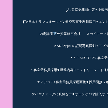
JAL客室乗務員内定へ✈動
JTA日本トランスオーシャン航空客室乗務員採用✈エン
内定講座
外資系航空会社
スカイマーク
✴︎ANAやJALの証明写真撮影✈︎アプ
＊ZIP AIR TOKYO
＊客室乗務員採用✈職務内容✈エントリーシート通過例✈
エアアジアX客室乗務員採用面接✈︎採用面接レポ
ケバヤチェックに真剣な方✈サロンケバヤ購入サ