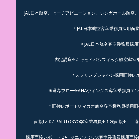
JAL日本航空、ピーチアビエーション、シンガポール航空
＊JAL日本航空客室乗務員採用面
✴︎JAL日本航空客室乗務員採
内定講座✈キャセイパシフィック航空客室乗務
＊スプリングジャパン採用面接レ
✴︎選考フロー✈︎ANAウィングス客室乗務員エ
＊面接レポート✈マカオ航空客室乗務員採用面接
面接レポZIPAIRTOKYO客室乗務員✈１次面接✈
過
採用面接レポート(24）✈エアアジアX客室乗務員採用面