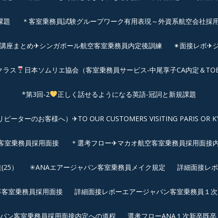
課題
＊客室乗務員試験グループワーク有用表現～外資系航空会社採
前講座まとめ✈シンガポール航空客室乗務員内定後訓練
✴︎面接レポ
クラス
日本ソムリエ協会（客室乗務員サービス-中尾享子CA内定＆TO
*第3回-2
正しく話せるようになる英語-冠詞と新規課題
客様へ）✈TO OUR CUSTOMERS VISITING PARIS OR KYOTO: 
空客室乗務員採用面接
＊選考フロー✈マカオ航空客室乗務員採用面接
25）
✳︎ANAエアージャパン客室乗務員メイク規定
詳細面接レポ
新卒客室乗務員採用面接
詳細面接レポーエアージャパン客室乗務員１次面
パン客室乗務員採用面接内定への道程
選考フローANA１次新卒既卒