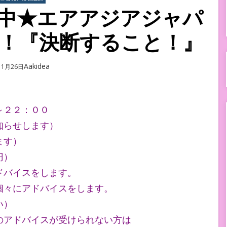
中★エアアジアジャパ
！『決断すること！』
Author
Aakidea
11月26日
～２２：００
知らせします）
ます）
円）
ドバイスをします。
々にアドバイスをします。
い）
アドバイスが受けられない方は