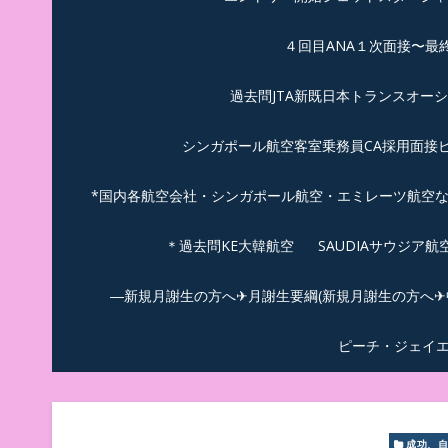
４回目ANA１次面接〜最
過去問JTA新既日本トランスオー
シンガポール航空客室乗務員CA採用面接
*国内各航空会社・シンガポール航空・エミレーツ航空
＊過去問KE大韓航空
SAUDIAサウジア
―新規月謝生の方へ✈月謝生要綱(新規月謝生の方へ✈中
ピーチ・ジェイ
成功、