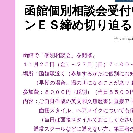
函館個別相談会受付
ンＥＳ締め切り迫る
Posted
2011年
On
函館で「個別相談会」を開催。
１１月２５日（金）～２７日（日）７：００
場所：函館駅近く（参加するかたに個別にお
（早朝の場合、湯の川になることがあり
参加費：８０００円（税別）（当日８５００
内容：ご自身作成の英文和文履歴書に直接ア
面接スタイル、ヘアメイクについても個
（当日は面接スタイルでおこしくださ
通常スクールなどに通えない方、第三者の