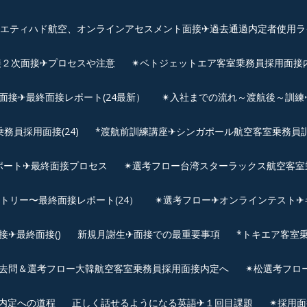
、エティハド航空、オンラインアセスメント面接✈︎過去通過内定者使用ラ
接２次面接✈プロセスや注意
✴︎ベトジェットエア客室乗務員採用面接
用面接✈最終面接レポート(24最新）
✴︎入社までの流れ～渡航後～訓
員採用面接(24)
*渡航前訓練講座✈シンガポール航空客室乗務員訓練✈
ポート✈最終面接プロセス
✴︎選考フロー台湾スターラックス航空客室
ントリー〜最終面接レポート(24）
✴︎選考フロー✈オンラインテスト✈
✈最終面接()
新規月謝生✈面接での最重要事項
*トキエア客室
去問＆選考フロー大韓航空客室乗務員採用面接内定へ
✴︎松選考フロ
接内定への道程
正しく話せるようになる英語✈１回目課題
✴︎採用