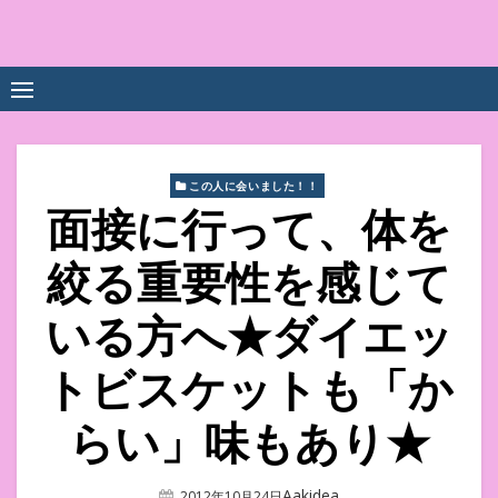
Skip
to
中尾享子CA内定&TOEIC点
詳細は左下3本線三をクリックください！！
content
数UPｽｸｰﾙ
この人に会いました！！
面接に行って、体を
絞る重要性を感じて
いる方へ★ダイエッ
トビスケットも「か
らい」味もあり★
Author
Aakidea
Posted
2012年10月24日