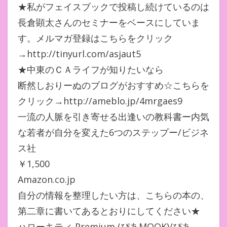
★私がフェイスブックで投稿し続けているのは
長倉顕太さんのセミナーをベースにしていま
す。メルマガ登録はこちらをクリック
→http://tinyurl.com/asjaut5
★中東のＣＡライフが知りたいなら
断然しおりーぬのブログがおすすめ☆こちらを
クリック→http://ameblo.jp/4mrgaes9
一流の人脈を引き寄せる出逢いの教科書ー内気
な若者が自分を変えた6つのステップー/ビジネ
ス社
￥1,500
Amazon.co.jp
自分の情報を整理したい方は、こちらの本の、
第二章に書いてあるとおりにしてください★
ハローキティ Premium (ぴあMOOK)/ぴあ