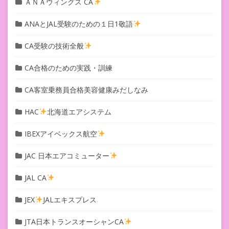
ＡＮＡウィングス CA
ANAとJAL受験のための１日1敬語
CA受験の技術全般
CA合格のための実践・訓練
CA客室乗務員合格美容健康みだしなみ
HAC
北海道エアシステム
IBEXアイベックス航空
JAC 日本エアコミューター
JAL CA
JEX
JALエキスプレス
JTA日本トランスオーシャンCA