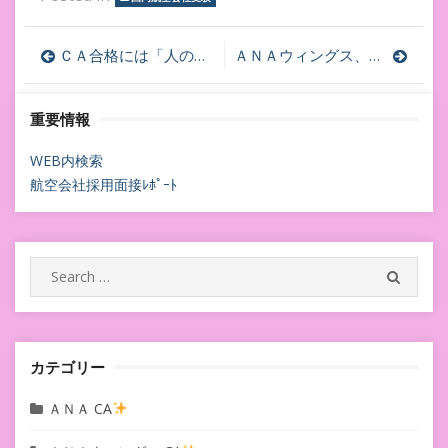
投
ＣＡ合格には「人のせいにしない」☆大谷由里子さん『仕事で大事なルールは吉本興業で学んだ』☆
ＡＮＡウィングス、ジェイエア、ソラシド、タイ国際航空もう、ＣＡ受験の準備で週末は手一杯に！！！
稿
重要情報
ナ
ビ
WEB内検索
航空会社採用面接ﾚﾎﾟｰﾄ
ゲ
ー
シ
Search
SEARC
for:
ョ
ン
カテゴリー
ＡＮＡ CA