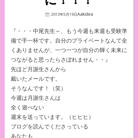
Author
Aakidea
Posted
2013年5月19日
On
『・・・中尾先生～、もう今週も来週も受験準
備で手一杯です。自分のプライベートなんて全
くありませんが、一つ一つが自分の輝く未来に
つながると思ったらさぼれません・・』
先ほど月謝生さんから
戴いたメールです。
そうなんです！（笑）
今週は月謝生さんは
全く遊べない
週末を送っています。（ヒヒヒ）
ブログを読んでくださっている
あなたも