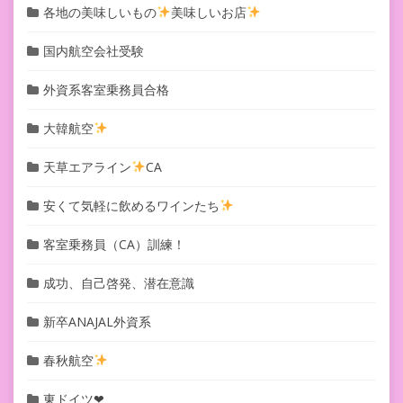
各地の美味しいもの
美味しいお店
国内航空会社受験
外資系客室乗務員合格
大韓航空
天草エアライン
CA
安くて気軽に飲めるワインたち
客室乗務員（CA）訓練！
成功、自己啓発、潜在意識
新卒ANAJAL外資系
春秋航空
東ドイツ❤︎