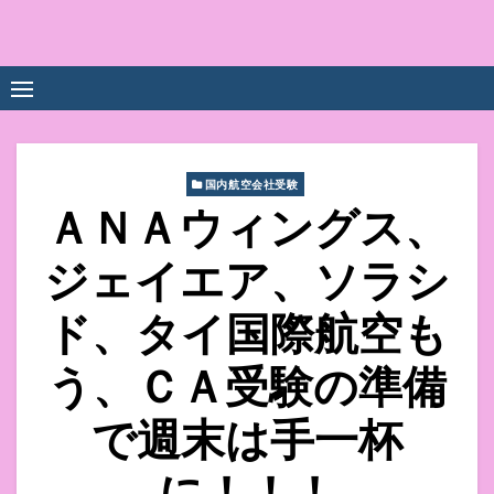
Skip
to
中尾享子CA内定&TOEIC点
詳細は左下3本線三をクリックください！！
content
数UPｽｸｰﾙ
国内航空会社受験
ＡＮＡウィングス、
ジェイエア、ソラシ
ド、タイ国際航空も
う、ＣＡ受験の準備
で週末は手一杯
に！！！