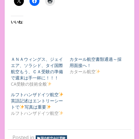
いいね:
ＡＮＡウィングス、ジェイ
カタール航空書類通過～採
エア、ソラシド、タイ国際
用面接へ！
航空もう、ＣＡ受験の準備
カタール航空
で週末は手一杯に！！！
CA受験の技術全般
ルフトハンザドイツ航空
英語記述はエントリーシー
トで
写真は重要
ルフトハンザドイツ航空
Posted in
国内航空会社受験