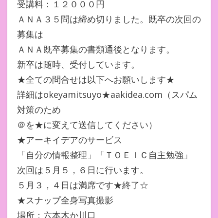
受講料：１２０００円
ＡＮＡ３５問は締め切りました。既卒の次回の
募集は
ＡＮＡ既卒募集の書類通後となります。
新卒は随時、受付しています。
★全ての問合せは以下へお願いします★
詳細はokeyamitsuyo★aakidea.com（スパム
対策のため
＠を★に変えて送信してください）
★アーキイデアのサービス
「自分の情報整理」「ＴＯＥＩＣ自主勉強」
次回は５月５，６日に行います。
５月３，４日は満席です★終了☆
★スナップ全身写真撮影
場所：六本木か川口