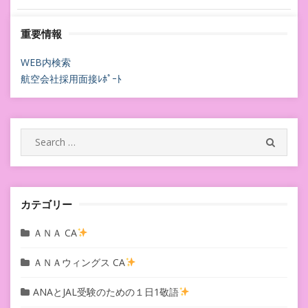
稿
重要情報
ナ
ビ
WEB内検索
航空会社採用面接ﾚﾎﾟｰﾄ
ゲ
ー
シ
Search
SEARC
for:
ョ
ン
カテゴリー
ＡＮＡ CA
ＡＮＡウィングス CA
ANAとJAL受験のための１日1敬語