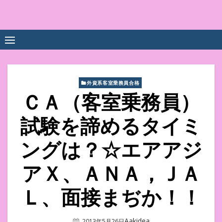
Skip
to
中尾享子CA内定&TOEIC点
詳細は左下3本線三をクリックください！！
content
数UPｽｸｰﾙ
外資系客室乗務員合格
ＣＡ（客室乗務員）
試験を諦めるタイミ
ングは？☆エアアジ
アＸ、ＡＮＡ，ＪＡ
Ｌ、面接まぢか！！
Author
Aakidea
Posted
2013年5月26日