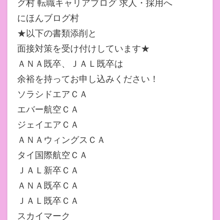
グ村 転職キャリアブログ 求人・採用へ
にほんブログ村
★以下の書類添削と
面接対策を受け付けしています★
ＡＮＡ既卒、ＪＡＬ既卒は
余裕を持ってお申し込みください！
ソラシドエアＣＡ
エバー航空ＣＡ
ジェイエアＣＡ
ＡＮＡウィングスＣＡ
タイ国際航空ＣＡ
ＪＡＬ新卒ＣＡ
ＡＮＡ既卒ＣＡ
ＪＡＬ既卒ＣＡ
スカイマーク