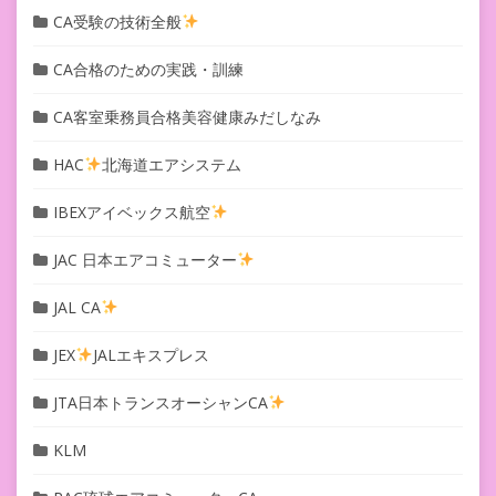
CA受験の技術全般
CA合格のための実践・訓練
CA客室乗務員合格美容健康みだしなみ
HAC
北海道エアシステム
IBEXアイベックス航空
JAC 日本エアコミューター
JAL CA
JEX
JALエキスプレス
JTA日本トランスオーシャンCA
KLM