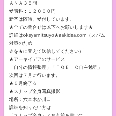
ＡＮＡ３５問
受講料：１２０００円
新卒は随時、受付しています。
★全ての問合せは以下へお願いします★
詳細はokeyamitsuyo★aakidea.com（スパム
対策のため
＠を★に変えて送信してください）
★アーキイデアのサービス
「自分の情報整理」「ＴＯＥＩＣ自主勉強」
次回は７月に行います。
★５月終了☆
★スナップ全身写真撮影
場所：六本木か川口
詳細を知りたい方は
「スナップ全身」とお名前を書いて