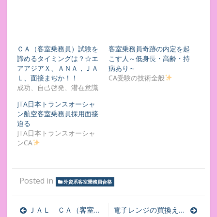
ＣＡ（客室乗務員）試験を
客室乗務員奇跡の内定を起
諦めるタイミングは？☆エ
こす人～低身長・高齢・持
アアジアＸ、ＡＮＡ，ＪＡ
病あり～
Ｌ、面接まぢか！！
CA受験の技術全般
成功、自己啓発、潜在意識
JTA日本トランスオーシャ
ン航空客室乗務員採用面接
迫る
JTA日本トランスオーシャ
ンCA
Posted in
外資系客室乗務員合格
投
ＪＡＬ ＣＡ（客室乗務員）合格に向けて☆受験レポートを販売しています☆大韓航空 エアアジアＸ面接
電子レンジの買換え？洗濯機☆冷蔵庫☆自転車☆羽田空港ベースＣＡさんが帰郷☆