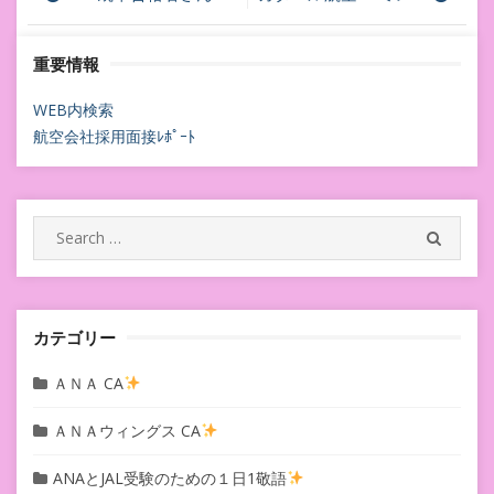
稿
重要情報
ナ
ビ
WEB内検索
航空会社採用面接ﾚﾎﾟｰﾄ
ゲ
ー
シ
Search
SEARC
for:
ョ
ン
カテゴリー
ＡＮＡ CA
ＡＮＡウィングス CA
ANAとJAL受験のための１日1敬語