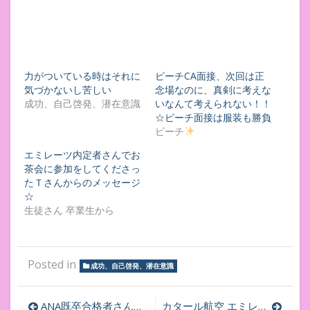
力がついている時はそれに
ピーチCA面接、次回は正
気づかないし苦しい
念場なのに、真剣に考えな
成功、自己啓発、潜在意識
いなんて考えられない！！
☆ピーチ面接は服装も勝負
ピーチ
エミレーツ内定者さんでお
茶会に参加をしてくださっ
たＴさんからのメッセージ
☆
生徒さん 卒業生から
Posted in
成功、自己啓発、潜在意識
投
ANA既卒合格者さんとのお茶会
ANAエントリーシート
カタール航空 エミレーツ航空 エッセイ判定および添削受付しています