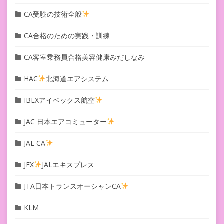
CA受験の技術全般
CA合格のための実践・訓練
CA客室乗務員合格美容健康みだしなみ
HAC
北海道エアシステム
IBEXアイベックス航空
JAC 日本エアコミューター
JAL CA
JEX
JALエキスプレス
JTA日本トランスオーシャンCA
KLM