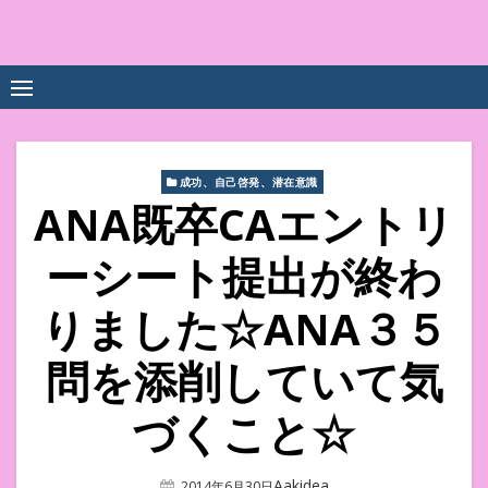
Skip
to
中尾享子CA内定&TOEIC点
詳細は左下3本線三をクリックください！！
content
数UPｽｸｰﾙ
成功、自己啓発、潜在意識
ANA既卒CAエントリ
ーシート提出が終わ
りました☆ANA３５
問を添削していて気
づくこと☆
Author
Aakidea
Posted
2014年6月30日