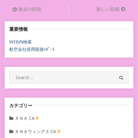
投
過去の投稿
新しい投稿
稿
重要情報
ナ
ビ
WEB内検索
航空会社採用面接ﾚﾎﾟｰﾄ
ゲ
ー
シ
Search
SEARC
for:
ョ
ン
カテゴリー
ＡＮＡ CA
ＡＮＡウィングス CA