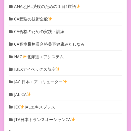
ANAとJAL受験のための１日1敬語
CA受験の技術全般
CA合格のための実践・訓練
CA客室乗務員合格美容健康みだしなみ
HAC
北海道エアシステム
IBEXアイベックス航空
JAC 日本エアコミューター
JAL CA
JEX
JALエキスプレス
JTA日本トランスオーシャンCA