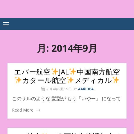
Skip
to
中尾享子CA内定&TOEIC点
詳細は左下3本線三をクリックください！！
content
数UPｽｸｰﾙ
月:
2014年9月
エバー航空
JAL
中国南方航空
カタール航空
メディカル
2014年9月19日
BY
AAKIDEA
このサルのような 髪型が もう「いやー」 になって
Read More