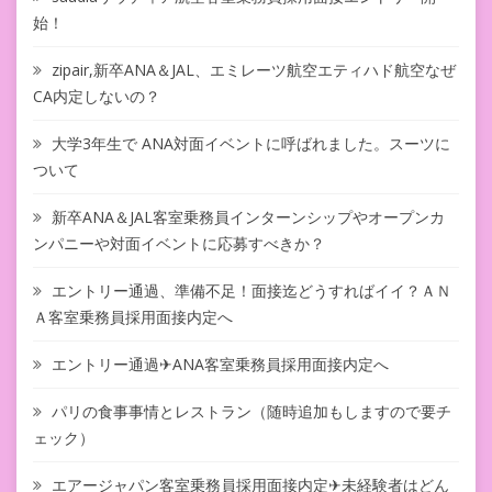
始！
zipair,新卒ANA＆JAL、エミレーツ航空エティハド航空なぜ
CA内定しないの？
大学3年生で ANA対面イベントに呼ばれました。スーツに
ついて
新卒ANA＆JAL客室乗務員インターンシップやオープンカ
ンパニーや対面イベントに応募すべきか？
エントリー通過、準備不足！面接迄どうすればイイ？ＡＮ
Ａ客室乗務員採用面接内定へ
エントリー通過✈ANA客室乗務員採用面接内定へ
パリの食事事情とレストラン（随時追加もしますので要チ
ェック）
エアージャパン客室乗務員採用面接内定✈未経験者はどん