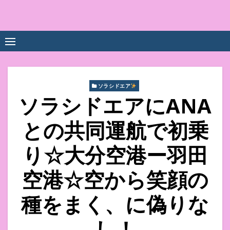
Skip
to
中尾享子CA内定&TOEIC点
詳細は左下3本線三をクリックください！！
content
数UPｽｸｰﾙ
ソラシドエア
ソラシドエアにANA
との共同運航で初乗
り☆大分空港ー羽田
空港☆空から笑顔の
種をまく、に偽りな
し！