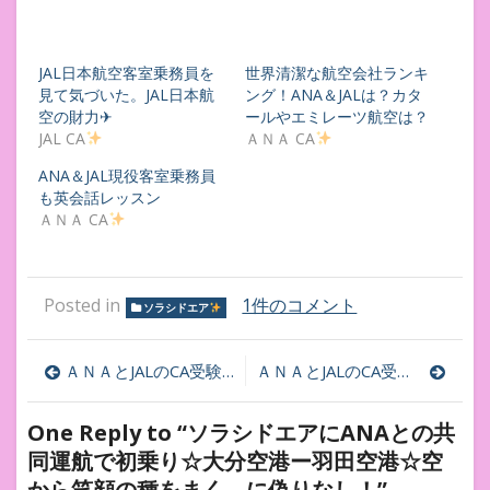
JAL日本航空客室乗務員を
世界清潔な航空会社ランキ
見て気づいた。JAL日本航
ング！ANA＆JALは？カタ
空の財力✈︎
ールやエミレーツ航空は？
JAL CA
ＡＮＡ CA
ANA＆JAL現役客室乗務員
も英会話レッスン
ＡＮＡ CA
ソ
Posted in
1件のコメント
ソラシドエア
ラ
シ
投
ド
ＡＮＡとJALのCA受験のための1日1敬語
ＡＮＡとJALのCA受験のための1日1敬語
エ
稿
ア
One Reply to “ソラシドエアにANAとの共
に
ナ
ANA
同運航で初乗り☆大分空港ー羽田空港☆空
と
から笑顔の種をまく、に偽りなし！”