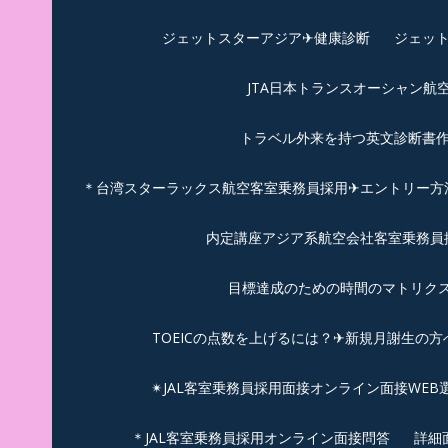
ジェットスターアジア✈︎健康診断
ジェット
JTA日本トランスオーシャン航
トラベル外来を持つ英文診断書
＊台湾スターラックス航空客室乗務員採用✈エントリー方法
内定講座アジア系航空会社客室乗務員採
目標達成のための時間のマトリクス
TOEICの点数を上げるには？✈新規月謝生の方
✴︎JAL客室乗務員採用面接オンライン面接WEB
＊JAL客室乗務員採用オンライン面接問答
詳細