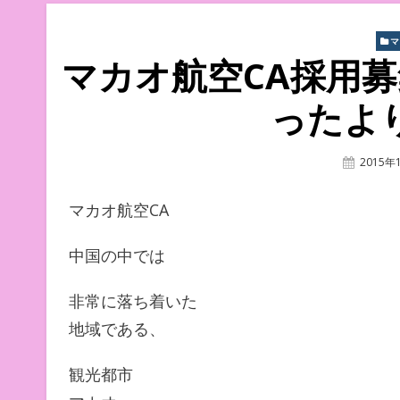
マカオ航空CA採用募
ったよ
Posted
2015年
On
マカオ航空CA
中国の中では
非常に落ち着いた
地域である、
観光都市