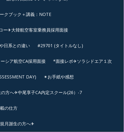
ークブック＋講義：NOTE
ロー✈大韓航空客室乗務員採用面接
ンや日系との違い
#29701 (タイトルなし)
ーシア航空CA採用面接
*面接レポ✈ソラシドエア１次
ESSMENT DAY)
✴︎お手紙や感想
方へ✈中尾享子CA内定スクール(26）-7
記載の仕方
規月謝生の方へ✈