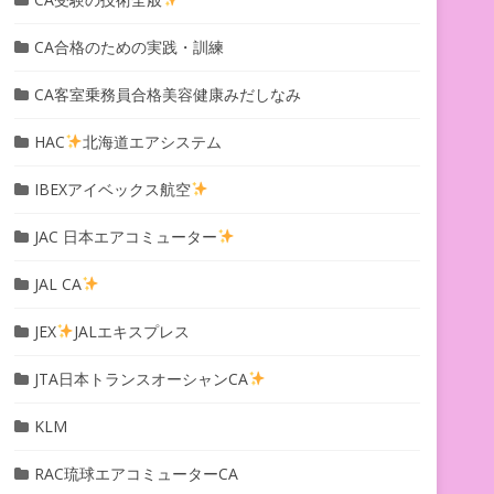
CA合格のための実践・訓練
CA客室乗務員合格美容健康みだしなみ
HAC
北海道エアシステム
IBEXアイベックス航空
JAC 日本エアコミューター
JAL CA
JEX
JALエキスプレス
JTA日本トランスオーシャンCA
KLM
RAC琉球エアコミューターCA