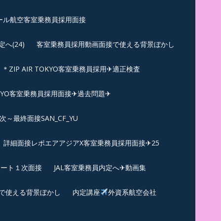
ール航空客室乗務員採用面接
(24)
客室乗務員採用動画面接で使える背景ぼかし
＊ZIP AIR TOKYO客室乗務員採用✈適正検査
TOKYO客室乗務員採用面接✈過去問題✈︎
～最終面接SAN_CF_YU
詳細面接レポエアアジアX客室乗務員採用面接✈25
ポート１次面接
JAL客室乗務員内定へ✈動画集
で使える背景ぼかし
内定講座
外資系航空会社