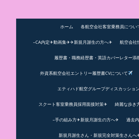
Skip
to
中尾享子CA内定&T
詳細は左下3本線三をクリックください！！
content
ホーム
各航空会社客室乗務員につい
–CA内定✈動画集✈✈新規月謝生の方へ✈
航空会社
履歴書・職務経歴書・英語カバーレター添
外資系航空会社エントリー履歴書CVについて
エティハド航空グループディスカッション✈
スクート客室乗務員採用面接対策✈︎
綺麗な歩き
–手の組み方✈新規月謝生の方へ✈
過去
新規月謝生さん・新規完全対策生さんへ✈新