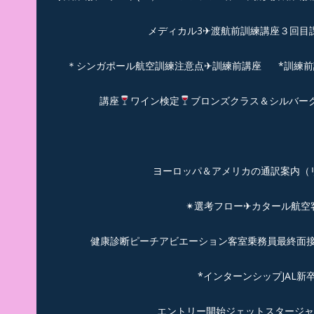
メディカル3✈渡航前訓練講座３回目
＊シンガポール航空訓練注意点✈訓練前講座
*訓練
講座
ワイン検定
ブロンズクラス＆シルバー
ヨーロッパ＆アメリカの通訳案内（リピーターのお
✴︎選考フロー✈カタール航
健康診断ピーチアビエーション客室乗務員最終面接(
*インターンシップJAL
エントリー開始ジェットスタージャ