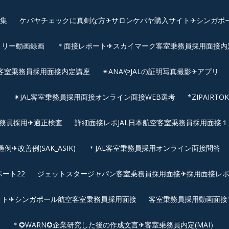
画集
ケバヤチェックに真剣な方✈サロンケバヤ購入サイト✈シンガポ
トリー動画録画
＊面接レポート✈スカイマーク客室乗務員採用面接内定へ
客室乗務員採用面接内定講座
✴︎ANAやJALの証明写真撮影✈︎アプリ
リ
✴︎JAL客室乗務員採用面接オンライン面接WEB選考
*ZIPAIR
客室乗務員採用✈適正検査
詳細面接レポJAL日本航空客室乗務員採用面接１次
改善例(SAK_ASIK)
＊JAL客室乗務員採用オンライン面接問答
ート22
ジェットスタージャパン客室乗務員採用面接✈採用面接レ
イト✈シンガポール航空客室乗務員採用面接
客室乗務員採用動画面接
＊✪WARN✪企業研究した後の作成文言✈客室乗務員内定(MAI）