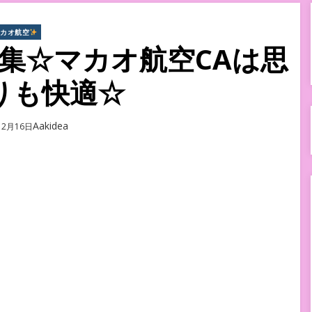
マカオ航空
集☆マカオ航空CAは思
りも快適☆
Author
Aakidea
12月16日