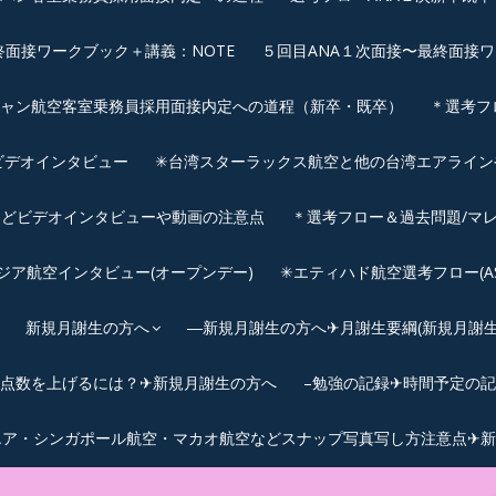
終面接ワークブック＋講義：NOTE
５回目ANA１次面接〜最終面接ワ
シャン航空客室乗務員採用面接内定への道程（新卒・既卒）
＊選考フ
ビデオインタビュー
✳︎台湾スターラックス航空と他の台湾エアライ
などビデオインタビューや動画の注意点
＊選考フロー＆過去問題/マレ
サウジア航空インタビュー(オープンデー)
✳︎エティハド航空選考フロー(ASS
新規月謝生の方へ
―新規月謝生の方へ✈月謝生要綱(新規月謝生の
Cの点数を上げるには？✈新規月謝生の方へ
–勉強の記録✈時間予定の
エア・シンガポール航空・マカオ航空などスナップ写真写し方注意点✈新