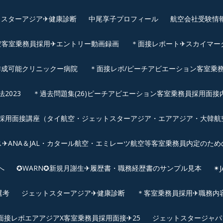
スターアジア✈︎健康診断
中尾享子プロフィール
航空会社受験情
空客室乗務員採用✈エントリー動画録画
＊面接レポート✈スカイマーク
作成可能クリニックー病院
＊面接レポ/ピーチアビエーション客室乗務
2023
＊過去問題集(26)ピーチアビエーション客室乗務員採用面接
用面接講座（タイ航空・ジェットスターアジア・エアアジア・大韓航空・
✈ANA＆JAL・カタール航空・エミレーツ航空等客室乗務員内定のため
へ
✪WARN✪新規月謝生✈履歴書・職務経歴書のサンプル見本
✴
選考
ジェットスターアジア✈︎健康診断
＊客室乗務員採用✈職務内容✈
面接レポエアアジアX客室乗務員採用面接✈25
ジェットスタージャパ