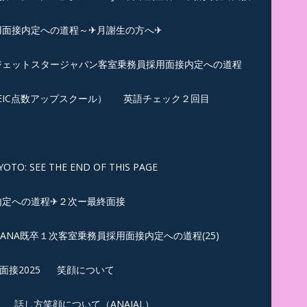
用面接内定への道程～✈月謝生の方へ✈
✈ジェットスタージャパン客室乗務員採用面接内定への道程
EIC点数アップスクール）
英語チェック２回目
SEE THE END OF THIS PAGE
内定への道程✈２次ー最終面接
ANA既卒１次客室乗務員採用面接内定への道程(25)
接2025
笑顔について
話し方笑顔について（ANAJAL）