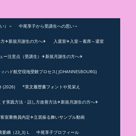
い）
中尾享子から受講生への思い
み方✈新規月謝生の方へ✈
入退室✈入室～着席～退室
ビュー注意点（受講生）✈新規月謝生の方へ✈
ィハド航空現地受験プロセス( JOHANNESBOURG)
026)
*英文履歴書フォントや見栄え
くす実践方法・話し方改善方法✈新規月謝生の方へ✈
N✪客室乗務員内定✈立居振る舞いサンプル動画
綱（23_3) L
中尾享子プロフィール