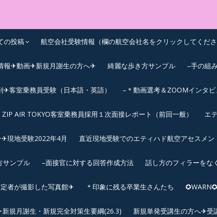
OEIC点数UPｽｸｰﾙ
ての投稿
航空会社受験情報（欄の航空会社名をクリックしてくださ
情報✈動画✈新規月謝生の方へ✈
綺麗な歩き方サンプル
–手の組
削✈客室乗務員受験（日本語・英語）
–＊動画選考＆ZOOMインタ
ZIP AIR TOKYO客室乗務員採用１次面接レポート（前回一般）
エテ
︎現地受験2022年4月
直近現地受験でのエティハド航空アセスメント(2
方サンプル
–面接官に対する回答作成方法
話し方のフィラーをな
内定者が撮影した写真館✈
＊印象に残る卒業生さんたち
✪WAR
規月謝生・新規完全対策生要綱(26.3)
新規単発受講生の方へ✈受講要