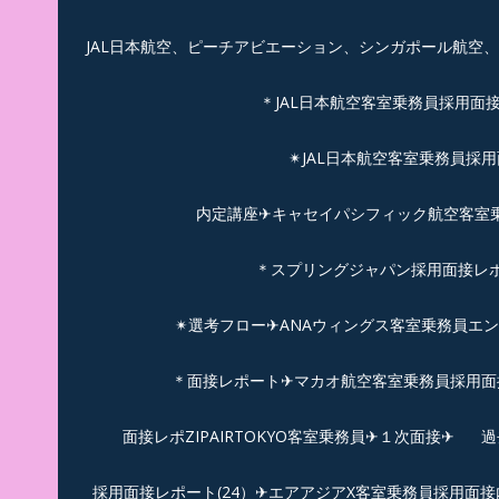
JAL日本航空、ピーチアビエーション、シンガポール航空
＊JAL日本航空客室乗務員採用面
✴︎JAL日本航空客室乗務員採
内定講座✈キャセイパシフィック航空客室乗務
＊スプリングジャパン採用面接レ
✴︎選考フロー✈︎ANAウィングス客室乗務員エ
＊面接レポート✈マカオ航空客室乗務員採用面接
面接レポZIPAIRTOKYO客室乗務員✈１次面接✈
過
採用面接レポート(24）✈エアアジアX客室乗務員採用面