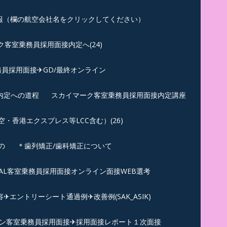
報（欄の航空会社名をクリックしてください）
客室乗務員採用面接内定へ(24)
員採用面接✈GD/最終オンライン
内定への道程
スカイマーク客室乗務員採用面接内定講座
香港エクスプレス等LCC含む）(26)
の
＊歯列矯正/歯科矯正について
︎JAL客室乗務員採用面接オンライン面接WEB選考
エントリーシート通過例✈改善例(SAK_ASIK)
ン客室乗務員採用面接✈採用面接レポート１次面接