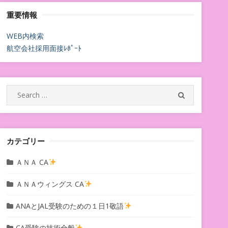
重要情報
WEB内検索
航空会社採用面接ﾚﾎﾟｰﾄ
Search
SEARCH
for:
カテゴリー
ＡＮＡ CA
ＡＮＡウィングス CA
ANAとJAL受験のための１日1敬語
CA受験の技術全般