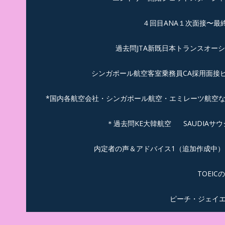
４回目ANA１次面接〜最
過去問JTA新既日本トランスオー
シンガポール航空客室乗務員CA採用面接
*国内各航空会社・シンガポール航空・エミレーツ航空
＊過去問KE大韓航空
SAUDIA
内定者の声＆アドバイス1（追加作成中）
TOEI
ピーチ・ジェイ