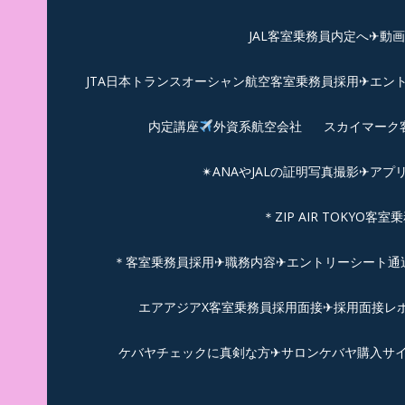
JAL客室乗務員内定へ✈動
JTA日本トランスオーシャン航空客室乗務員採用✈エン
内定講座
外資系航空会社
スカイマーク
✴︎ANAやJALの証明写真撮影✈︎アプ
＊ZIP AIR TOKYO
＊客室乗務員採用✈職務内容✈エントリーシート通過例✈
エアアジアX客室乗務員採用面接✈︎採用面接レポ
ケバヤチェックに真剣な方✈サロンケバヤ購入サ