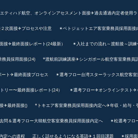
、エティハド航空、オンラインアセスメント面接✈︎過去通過内定者使用ラ
接２次面接✈プロセスや注意
✴︎ベトジェットエア客室乗務員採用面接
用面接✈最終面接レポート(24最新）
✴︎入社までの流れ～渡航後～訓
員採用面接(24)
*渡航前訓練講座✈シンガポール航空客室乗務員訓練✈
ポート✈最終面接プロセス
✴︎選考フロー台湾スターラックス航空客室
ントリー〜最終面接レポート(24）
✴︎選考フロー✈オンラインテスト✈
✈最終面接()
*トキエア客室乗務員採用面接内定へ✈年収・給与・
去問＆選考フロー大韓航空客室乗務員採用面接内定へ
✴︎松選考フロ
接内定への道程
正しく話せるようになる英語✈１回目課題
✴︎採用