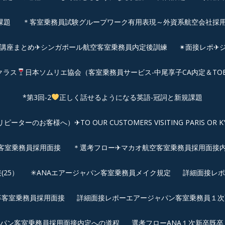
課題
＊客室乗務員試験グループワーク有用表現～外資系航空会社採
前講座まとめ✈シンガポール航空客室乗務員内定後訓練
✴︎面接レポ
クラス
日本ソムリエ協会（客室乗務員サービス-中尾享子CA内定＆TO
*第3回-2
正しく話せるようになる英語-冠詞と新規課題
客様へ）✈TO OUR CUSTOMERS VISITING PARIS OR KYOTO: 
空客室乗務員採用面接
＊選考フロー✈マカオ航空客室乗務員採用面接
25）
✳︎ANAエアージャパン客室乗務員メイク規定
詳細面接レポ
新卒客室乗務員採用面接
詳細面接レポーエアージャパン客室乗務員１次面
パン客室乗務員採用面接内定への道程
選考フローANA１次新卒既卒