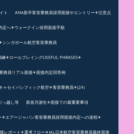
イト
ANA新卒客室乗務員採用面接やエントリー✈注意点
内定へ✈︎ウォークイン採用面接手順
練✈シンガポール航空客室乗務員
ロールプレイングUSEFUL PHRASES✈
乗務員リアル面接✈︎面接内定回答例
キャセイパシフィック航空✈︎客室乗務員✈(24）
引っ越し等
新規月謝生✈面接での最重要事項
ー✈︎エアージャパン客室乗務員採用面接内定への道程✈︎
面接レポート✈︎選考フロー✈︎JAL日本航空客室乗務員最終面接