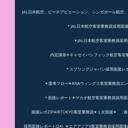
JAL日本航空、ピーチアビエーション、シンガポール航空
＊JAL日本航空客室乗務員採用面
✴︎JAL日本航空客室乗務員採
内定講座✈キャセイパシフィック航空客室乗務
＊スプリングジャパン採用面接レ
✴︎選考フロー✈︎ANAウィングス客室乗務員エ
＊面接レポート✈マカオ航空客室乗務員採用面接
面接レポZIPAIRTOKYO客室乗務員✈１次面接✈
過
採用面接レポート(24）✈エアアジアX客室乗務員採用面