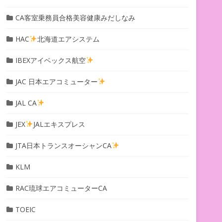
CA客室乗務員合格美容健康みだしなみ
HAC
北海道エアシステム
IBEXアイベックス航空
JAC 日本エアコミューター
JAL CA
JEX
JALエキスプレス
JTA日本トランスオーシャンCA
KLM
RAC琉球エアコミューターCA
TOEIC