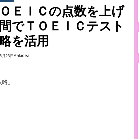
ＯＥＩＣの点数を上げ
間でＴＯＥＩＣテスト
略を活用
Author
Aakidea
年5月23日
攻略」