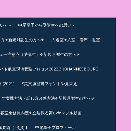
い）
中尾享子から受講生への思い
み方✈新規月謝生の方へ✈
入退室✈入室～着席～退室
ビュー注意点（受講生）✈新規月謝生の方へ✈
ハド航空現地受験プロセス2022.3 JOHANNESBOURG
021)
*英文履歴書フォントや見栄え
くす実践方法・話し方改善方法✈新規月謝生の方へ✈
N✪客室乗務員内定✈立居振る舞いサンプル動画
綱（23_3) L
中尾享子プロフィール