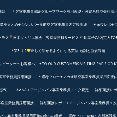
課題
＊客室乗務員試験グループワーク有用表現～外資系航空会社採
前講座まとめ✈シンガポール航空客室乗務員内定後訓練
✴︎面接レポ
クラス
日本ソムリエ協会（客室乗務員サービス-中尾享子CA内定＆TO
*第3回-2
正しく話せるようになる英語-冠詞と新規課題
客様へ）✈TO OUR CUSTOMERS VISITING PARIS OR KYOTO: 
空客室乗務員採用面接
＊選考フロー✈マカオ航空客室乗務員採用面接
25）
✳︎ANAエアージャパン客室乗務員メイク規定
詳細面接レポ
新卒客室乗務員採用面接
詳細面接レポーエアージャパン客室乗務員１次面
パン客室乗務員採用面接内定への道程
選考フローANA１次新卒既卒