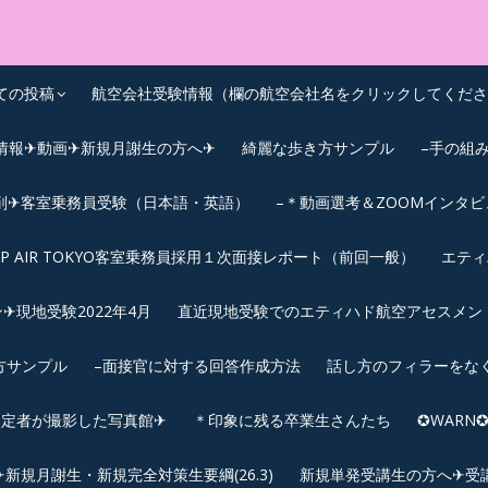
OEIC点数UPｽｸｰﾙ
ての投稿
航空会社受験情報（欄の航空会社名をクリックしてくださ
情報✈動画✈新規月謝生の方へ✈
綺麗な歩き方サンプル
–手の組
削✈客室乗務員受験（日本語・英語）
–＊動画選考＆ZOOMインタ
IP AIR TOKYO客室乗務員採用１次面接レポート（前回一般）
エティ
︎現地受験2022年4月
直近現地受験でのエティハド航空アセスメント(2
方サンプル
–面接官に対する回答作成方法
話し方のフィラーをな
内定者が撮影した写真館✈
＊印象に残る卒業生さんたち
✪WAR
規月謝生・新規完全対策生要綱(26.3)
新規単発受講生の方へ✈受講要