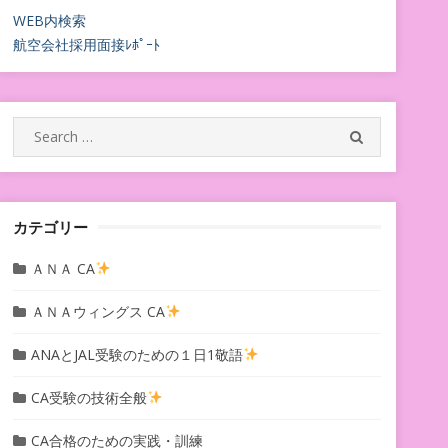
WEB内検索
航空会社採用面接ﾚﾎﾟｰﾄ
Search
SEARCH
for:
カテゴリー
ＡＮＡ CA
ＡＮＡウィングス CA
ANAとJAL受験のための１日1敬語
CA受験の技術全般
CA合格のための実践・訓練