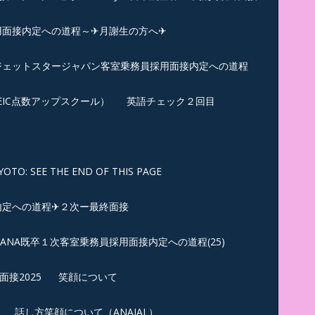
用面接内定への道程～✈月謝生の方へ✈
✈ジェットスタージャパン客室乗務員採用面接内定への道程
EIC点数アップスクール）
英語チェック２回目
SEE THE END OF THIS PAGE
内定への道程✈２次ー最終面接
ANA既卒１次客室乗務員採用面接内定への道程(25)
接2025
笑顔について
話し方笑顔について（ANAJAL）