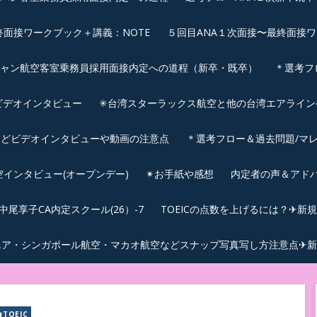
終面接ワークブック＋講義：NOTE
５回目ANA１次面接〜最終面接ワ
シャン航空客室乗務員採用面接内定への道程（新卒・既卒）
＊選考フ
ビデオインタビュー
✳︎台湾スターラックス航空と他の台湾エアライ
などビデオインタビューや動画の注意点
＊選考フロー＆過去問題/マレ
航空インタビュー(オープンデー)
✴︎お手紙や感想
内定者の声＆アド
尾享子CA内定スクール(26）-7
TOEICの点数を上げるには？✈新
エア・シンガポール航空・マカオ航空などスナップ写真写し方注意点✈新
TOEIC