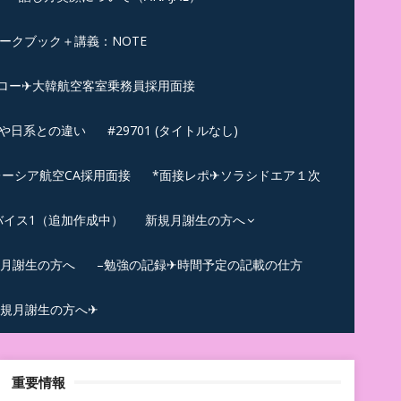
ークブック＋講義：NOTE
ロー✈大韓航空客室乗務員採用面接
ンや日系との違い
#29701 (タイトルなし)
ーシア航空CA採用面接
*面接レポ✈ソラシドエア１次
バイス1（追加作成中）
新規月謝生の方へ
規月謝生の方へ
–勉強の記録✈時間予定の記載の仕方
規月謝生の方へ✈
重要情報