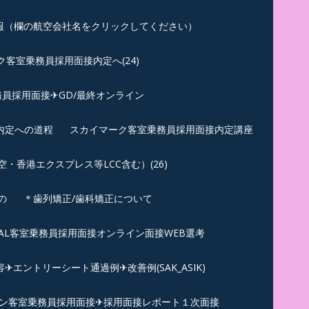
報（欄の航空会社名をクリックしてください）
客室乗務員採用面接内定へ(24)
員採用面接✈GD/最終オンライン
内定への道程
スカイマーク客室乗務員採用面接内定講座
香港エクスプレス等LCC含む）(26)
の
＊歯列矯正/歯科矯正について
︎JAL客室乗務員採用面接オンライン面接WEB選考
エントリーシート通過例✈改善例(SAK_ASIK)
ン客室乗務員採用面接✈採用面接レポート１次面接