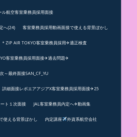
ール航空客室乗務員採用面接
(24)
客室乗務員採用動画面接で使える背景ぼかし
＊ZIP AIR TOKYO客室乗務員採用✈適正検査
TOKYO客室乗務員採用面接✈過去問題✈︎
～最終面接SAN_CF_YU
詳細面接レポエアアジアX客室乗務員採用面接✈25
ポート１次面接
JAL客室乗務員内定へ✈動画集
で使える背景ぼかし
内定講座
外資系航空会社