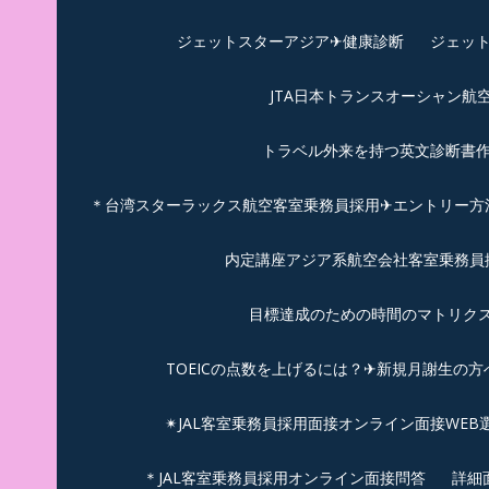
ジェットスターアジア✈︎健康診断
ジェット
JTA日本トランスオーシャン航
トラベル外来を持つ英文診断書
＊台湾スターラックス航空客室乗務員採用✈エントリー方法
内定講座アジア系航空会社客室乗務員採
目標達成のための時間のマトリクス
TOEICの点数を上げるには？✈新規月謝生の方
✴︎JAL客室乗務員採用面接オンライン面接WEB
＊JAL客室乗務員採用オンライン面接問答
詳細