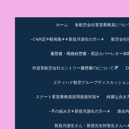
Skip
to
中尾享子CA内定&T
詳細は左下3本線三をクリックください！！
content
ホーム
各航空会社客室乗務員につい
–CA内定✈動画集✈✈新規月謝生の方へ✈
航空会社
履歴書・職務経歴書・英語カバーレター添
外資系航空会社エントリー履歴書CVについて
Z
エティハド航空グループディスカッション✈
スクート客室乗務員採用面接対策✈︎
綺麗な歩き
–手の組み方✈新規月謝生の方へ✈
過去
新規月謝生さん・新規完全対策生さんへ✈新