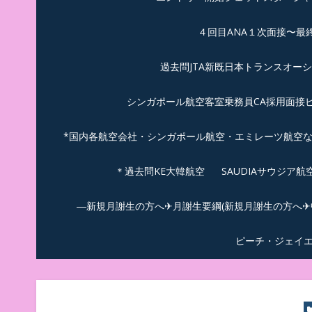
４回目ANA１次面接〜最
過去問JTA新既日本トランスオー
シンガポール航空客室乗務員CA採用面接
*国内各航空会社・シンガポール航空・エミレーツ航空
＊過去問KE大韓航空
SAUDIAサウジア
―新規月謝生の方へ✈月謝生要綱(新規月謝生の方へ✈中
ピーチ・ジェイ