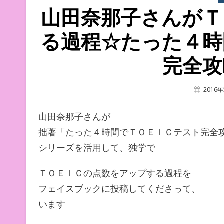
山田奈那子さんがＴ
る過程☆たった４時
完全攻
Posted
2016
On
山田奈那子さんが
拙著「たった４時間でＴＯＥＩＣテスト完全
シリーズを活用して、独学で
ＴＯＥＩＣの点数をアップする過程を
フェイスブックに投稿してくださって、
います