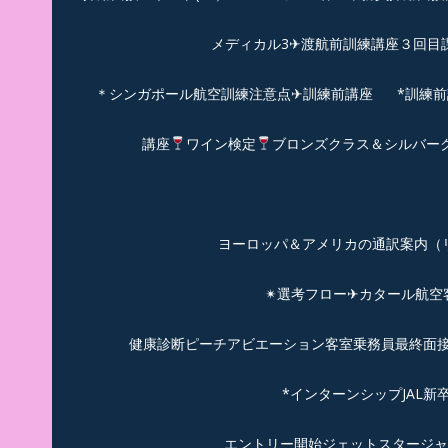
メディカル3✈渡航前訓練講座３回目
＊シンガポール航空訓練注意点✈訓練前講座
*訓練
講座
ワイン検定
ブロンズクラス＆シルバー
ヨーロッパ＆アメリカの通訳案内（リピーターのお
✴︎選考フロー✈カタール航
健康診断ピーチアビエーション客室乗務員最終面接(
*インターンシップJAL
エントリー開始ジェットスタージャ