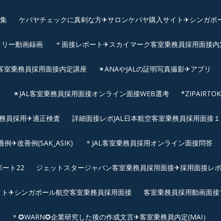
画集
ケバヤチェックに真剣な方✈サロンケバヤ購入サイト✈シンガポ
トリー動画録画
＊面接レポート✈スカイマーク客室乗務員採用面接内定へ
客室乗務員採用面接内定講座
✴︎ANAやJALの証明写真撮影✈︎アプリ
リ
✴︎JAL客室乗務員採用面接オンライン面接WEB選考
*ZIPAIR
客室乗務員採用✈適正検査
詳細面接レポJAL日本航空客室乗務員採用面接１次
改善例(SAK_ASIK)
＊JAL客室乗務員採用オンライン面接問答
ート22
ジェットスタージャパン客室乗務員採用面接✈採用面接レ
イト✈シンガポール航空客室乗務員採用面接
客室乗務員採用動画面接
＊✪WARN✪企業研究した後の作成文言✈客室乗務員内定(MAI）