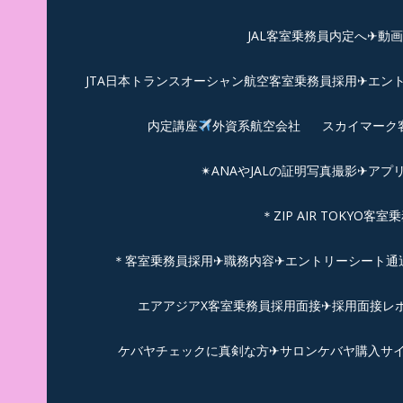
JAL客室乗務員内定へ✈動
JTA日本トランスオーシャン航空客室乗務員採用✈エン
内定講座
外資系航空会社
スカイマーク
✴︎ANAやJALの証明写真撮影✈︎アプ
＊ZIP AIR TOKYO
＊客室乗務員採用✈職務内容✈エントリーシート通過例✈
エアアジアX客室乗務員採用面接✈︎採用面接レポ
ケバヤチェックに真剣な方✈サロンケバヤ購入サ