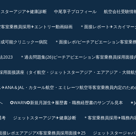
スターアジア✈︎健康診断
中尾享子プロフィール
航空会社受験情
空客室乗務員採用✈エントリー動画録画
＊面接レポート✈スカイマーク
作成可能クリニックー病院
＊面接レポ/ピーチアビエーション客室乗務
2023
＊過去問題集(26)ピーチアビエーション客室乗務員採用面接
用面接講座（タイ航空・ジェットスターアジア・エアアジア・大韓航空・
✈ANA＆JAL・カタール航空・エミレーツ航空等客室乗務員内定のため
へ
✪WARN✪新規月謝生✈履歴書・職務経歴書のサンプル見本
✴
選考
ジェットスターアジア✈︎健康診断
＊客室乗務員採用✈職務内容✈
面接レポエアアジアX客室乗務員採用面接✈25
ジェットスタージャパ