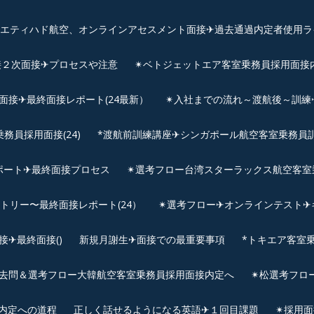
、エティハド航空、オンラインアセスメント面接✈︎過去通過内定者使用ラ
接２次面接✈プロセスや注意
✴︎ベトジェットエア客室乗務員採用面接
用面接✈最終面接レポート(24最新）
✴︎入社までの流れ～渡航後～訓
員採用面接(24)
*渡航前訓練講座✈シンガポール航空客室乗務員訓練✈
ポート✈最終面接プロセス
✴︎選考フロー台湾スターラックス航空客室
ントリー〜最終面接レポート(24）
✴︎選考フロー✈オンラインテスト✈
✈最終面接()
新規月謝生✈面接での最重要事項
*トキエア客室
去問＆選考フロー大韓航空客室乗務員採用面接内定へ
✴︎松選考フロ
接内定への道程
正しく話せるようになる英語✈１回目課題
✴︎採用