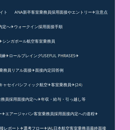
イト
ANA新卒客室乗務員採用面接やエントリー✈注意点
内定へ✈︎ウォークイン採用面接手順
練✈シンガポール航空客室乗務員
ロールプレイングUSEFUL PHRASES✈
乗務員リアル面接✈︎面接内定回答例
キャセイパシフィック航空✈︎客室乗務員✈(24）
乗務員採用面接内定へ✈年収・給与・引っ越し等
ー✈︎エアージャパン客室乗務員採用面接内定への道程✈︎
面接レポート✈︎選考フロー✈︎JAL日本航空客室乗務員最終面接