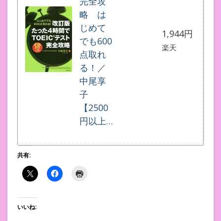
完全攻
略 は
じめて
1,944円
でも600
楽天
点取れ
る！／
中尾享
子
【2500
円以上…
共有:
いいね: