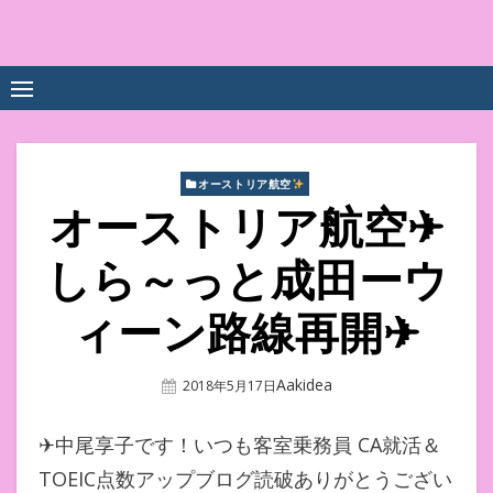
Skip
to
中尾享子CA内定&TOEIC点
詳細は左下3本線三をクリックください！！
content
数UPｽｸｰﾙ
オーストリア航空
オーストリア航空✈
しら～っと成田ーウ
ィーン路線再開✈
Author
Aakidea
Posted
2018年5月17日
On
✈中尾享子です！いつも客室乗務員 CA就活＆
TOEIC点数アップブログ読破ありがとうござい