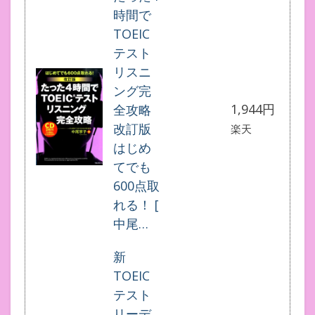
時間で
TOEIC
テスト
リスニ
ング完
1,944円
全攻略
改訂版
楽天
はじめ
てでも
600点取
れる！ [
中尾…
新
TOEIC
テスト
リーデ