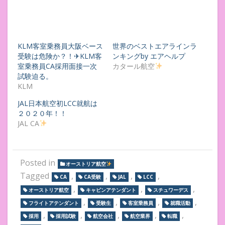
KLM客室乗務員大阪ベース
世界のベストエアラインラ
受験は危険か？！✈KLM客
ンキングby エアヘルプ
室乗務員CA採用面接一次
カタール航空
試験迫る。
KLM
JAL日本航空初LCC就航は
２０２０年！！
JAL CA
Posted in
オーストリア航空
Tagged
,
,
,
,
CA
CA受験
JAL
LCC
,
,
,
オーストリア航空
キャビンアテンダント
スチュワーデス
,
,
,
,
フライトアテンダント
受験生
客室乗務員
就職活動
,
,
,
,
,
採用
採用試験
航空会社
航空業界
転職