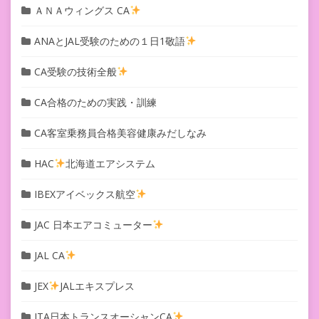
ＡＮＡウィングス CA
ANAとJAL受験のための１日1敬語
CA受験の技術全般
CA合格のための実践・訓練
CA客室乗務員合格美容健康みだしなみ
HAC
北海道エアシステム
IBEXアイベックス航空
JAC 日本エアコミューター
JAL CA
JEX
JALエキスプレス
JTA日本トランスオーシャンCA