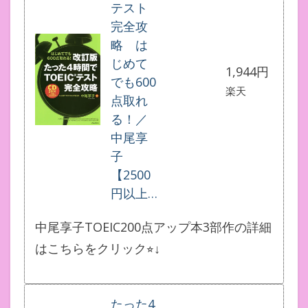
テスト
完全攻
略 は
じめて
1,944円
でも600
楽天
点取れ
る！／
中尾享
子
【2500
円以上…
中尾享子TOEIC200点アップ本3部作の詳細
はこちらをクリック⭐︎↓
たった4