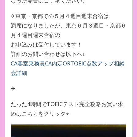
なった場合はご了承ください）
✈東京・京都での５月４週目週末合宿は
満席になりましたが、東京６月３週目・京都６
月４週目週末合宿の
お申込みは受付しています！
詳細のお問い合わせは以下へ↓
CA
客室乗務員
CA
内定
ORTOEIC
点数アップ相談
会詳細
✈
たった4時間でTOEICテスト完全攻略お買い求
めはこちらをクリック⭐︎