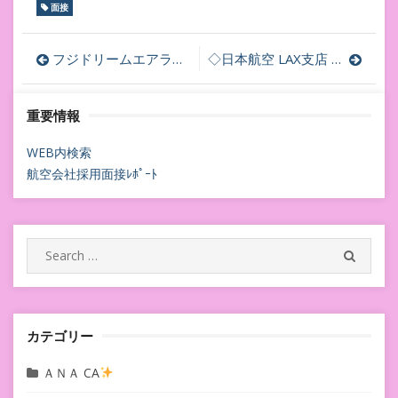
面接
投
フジドリームエアラインズ客室乗務員CA採用面接迫る！四方山話＆FDAbot
◇日本航空 LAX支店 空港スタッフ募集
稿
重要情報
ナ
ビ
WEB内検索
航空会社採用面接ﾚﾎﾟｰﾄ
ゲ
ー
シ
Search
SEARC
for:
ョ
ン
カテゴリー
ＡＮＡ CA