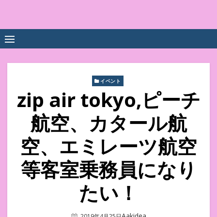
Skip
to
中尾享子CA内定&TOEIC点
詳細は左下3本線三をクリックください！！
content
数UPｽｸｰﾙ
イベント
zip air tokyo,ピーチ
航空、カタール航
空、エミレーツ航空
等客室乗務員になり
たい！
Author
Aakidea
Posted
2019年4月25日