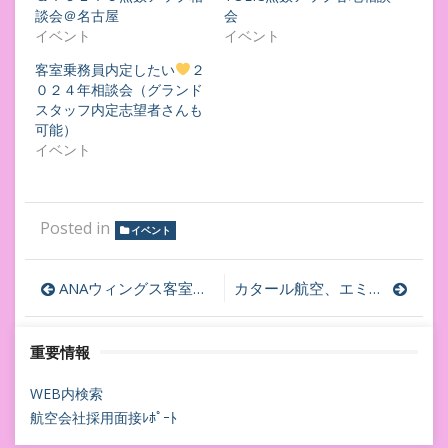
談会＠名古屋
会
イベント
イベント
客室乗務員内定したい
２
０２４年相談会（グランド
スタッフ内定志望者さんも
可能）
イベント
Posted in
イベント
投
ANAウィングス客室乗務員CA再雇用特化講座お問い合わせ
カタール航空、エミレーツ航空、ANA、JAL、客室乗務員内定へ！
稿
重要情報
ナ
ビ
WEB内検索
航空会社採用面接ﾚﾎﾟｰﾄ
ゲ