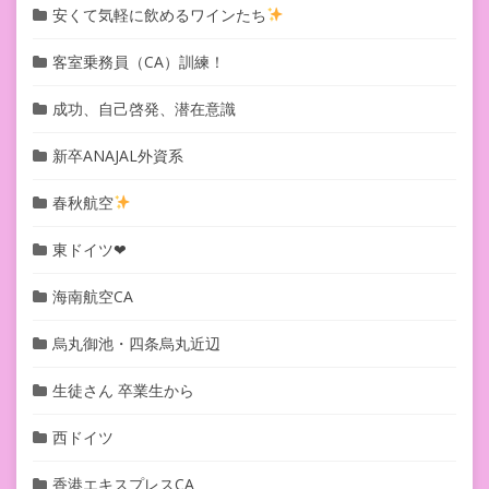
安くて気軽に飲めるワインたち
客室乗務員（CA）訓練！
成功、自己啓発、潜在意識
新卒ANAJAL外資系
春秋航空
東ドイツ❤︎
海南航空CA
烏丸御池・四条烏丸近辺
生徒さん 卒業生から
西ドイツ
香港エキスプレスCA