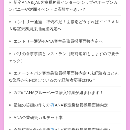
新卒ANA＆JAL客室乗務員インターンシップやオープンカ
ンパニーや対面イベントに応募すべきか？
エントリー通過、準備不足！面接迄どうすればイイ？ＡＮ
Ａ客室乗務員採用面接内定へ
エントリー通過✈ANA客室乗務員採用面接内定へ
パリの食事事情とレストラン（随時追加もしますので要チ
ェック）
エアージャパン客室乗務員採用面接内定✈未経験者はどん
な業界から内定しているの？経験者応募はNG？
7/25にANAブルーベース潜入特集が組まれます！
最強の笑顔の作り方
ANA客室乗務員採用面接内定
ANA企業研究カルテット本
企業研究お勧め書籍
ANA客室乗務員採用面接内定へ