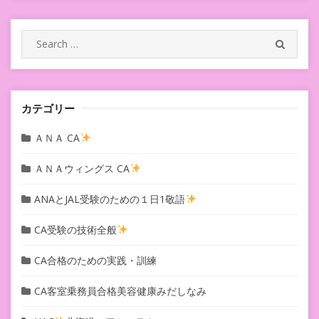
ー
シ
Search
SEARC
for:
ョ
ン
カテゴリー
ＡＮＡ CA
ＡＮＡウィングス CA
ANAとJAL受験のための１日1敬語
CA受験の技術全般
CA合格のための実践・訓練
CA客室乗務員合格美容健康みだしなみ