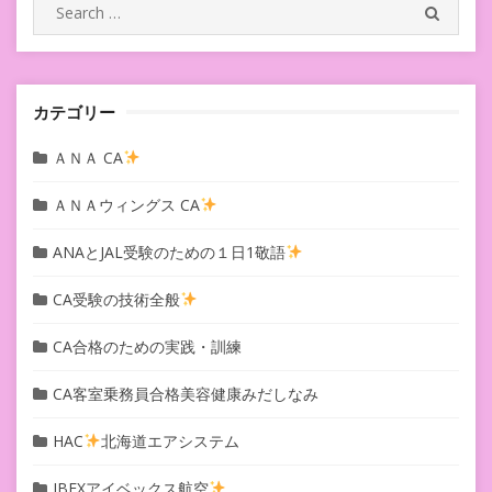
シ
Search
SEARC
for:
ョ
ン
カテゴリー
ＡＮＡ CA
ＡＮＡウィングス CA
ANAとJAL受験のための１日1敬語
CA受験の技術全般
CA合格のための実践・訓練
CA客室乗務員合格美容健康みだしなみ
HAC
北海道エアシステム
IBEXアイベックス航空