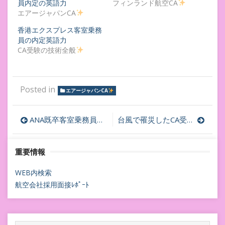
員内定の英語力
フィンランド航空CA
エアージャパンCA
香港エクスプレス客室乗務
員の内定英語力
CA受験の技術全般
Posted in
エアージャパンCA
投
ANA既卒客室乗務員内定者&JAL既卒客室乗務員内定者ーどんな人が内定者？質問会
台風で罹災したCA受験生に無料でライン相談や特別相談を行います✈︎
稿
重要情報
ナ
ビ
WEB内検索
航空会社採用面接ﾚﾎﾟｰﾄ
ゲ
ー