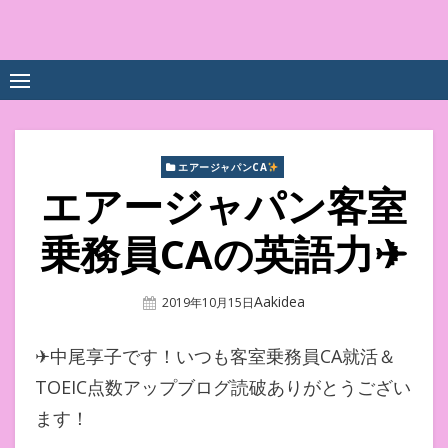
Skip
to
中尾享子CA内定&TOEIC点
詳細は左下3本線三をクリックください！！
content
数UPｽｸｰﾙ
エアージャパンCA
エアージャパン客室
乗務員CAの英語力✈︎
Author
Aakidea
Posted
2019年10月15日
On
✈︎中尾享子です！いつも客室乗務員CA就活＆
TOEIC点数アップブログ読破ありがとうござい
ます！