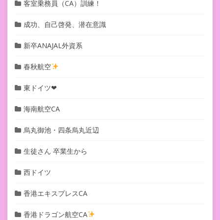
客室乗務員（CA）訓練！
成功、自己啓発、潜在意識
新卒ANAJAL外資系
春秋航空
東ドイツ❤︎
海南航空CA
烏丸御池・四条烏丸近辺
生徒さん 卒業生から
西ドイツ
香港エキスプレスCA
香港ドラゴン航空CA