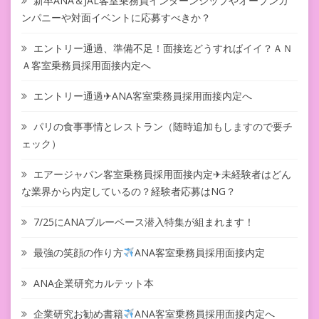
新卒ANA＆JAL客室乗務員インターンシップやオープンカ
ンパニーや対面イベントに応募すべきか？
エントリー通過、準備不足！面接迄どうすればイイ？ＡＮ
Ａ客室乗務員採用面接内定へ
エントリー通過✈ANA客室乗務員採用面接内定へ
パリの食事事情とレストラン（随時追加もしますので要チ
ェック）
エアージャパン客室乗務員採用面接内定✈未経験者はどん
な業界から内定しているの？経験者応募はNG？
7/25にANAブルーベース潜入特集が組まれます！
最強の笑顔の作り方
ANA客室乗務員採用面接内定
ANA企業研究カルテット本
企業研究お勧め書籍
ANA客室乗務員採用面接内定へ