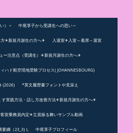
い）
中尾享子から受講生への思い
み方✈新規月謝生の方へ✈
入退室✈入室～着席～退室
ビュー注意点（受講生）✈新規月謝生の方へ✈
ィハド航空現地受験プロセス( JOHANNESBOURG)
026)
*英文履歴書フォントや見栄え
くす実践方法・話し方改善方法✈新規月謝生の方へ✈
N✪客室乗務員内定✈立居振る舞いサンプル動画
綱（23_3) L
中尾享子プロフィール