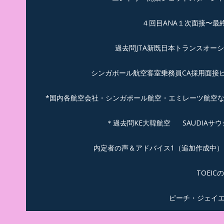
４回目ANA１次面接〜最
過去問JTA新既日本トランスオー
シンガポール航空客室乗務員CA採用面接
*国内各航空会社・シンガポール航空・エミレーツ航空
＊過去問KE大韓航空
SAUDIA
内定者の声＆アドバイス1（追加作成中）
TOEI
ピーチ・ジェイ