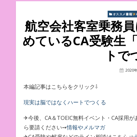
オススメ書籍
航空会社客室乗務員
めているCA受験生
トで
Poste
2020
On
本編記事はこちらをクリック⇩
現実は脳ではなくハートでつくる
✈今後、CA＆TOEIC無料イベント・CA採
ら要請ください➙
情報やメルマガ
✈CA受験や解雇などのライン相談はこちら⇒