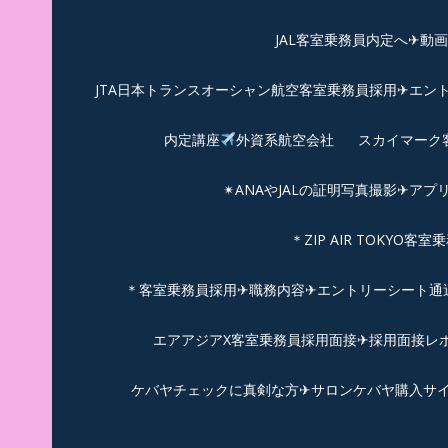
JAL客室乗務員内定へ✈動
JTA日本トランスオーシャン航空客室乗務員採用✈エン
内定講座
外資系航空会社
スカイマーク
✴︎ANAやJALの証明写真撮影✈︎アプ
＊ZIP AIR TOKYO
＊客室乗務員採用✈職務内容✈エントリーシート通過例✈
エアアジアX客室乗務員採用面接✈︎採用面接レポ
ケバヤチェックに真剣な方✈サロンケバヤ購入サ