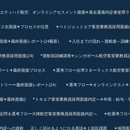
、エティハド航空、オンラインアセスメント面接✈︎過去通過内定者使用ラ
接２次面接✈プロセスや注意
✴︎ベトジェットエア客室乗務員採用面接
用面接✈最終面接レポート(24最新）
✴︎入社までの流れ～渡航後～訓
員採用面接(24)
*渡航前訓練講座✈シンガポール航空客室乗務員訓練✈
ポート✈最終面接プロセス
✴︎選考フロー台湾スターラックス航空客室
ントリー〜最終面接レポート(24）
✴︎選考フロー✈オンラインテスト✈
✈最終面接()
*トキエア客室乗務員採用面接内定へ✈年収・給与・
去問＆選考フロー大韓航空客室乗務員採用面接内定へ
✴︎松選考フロ
接内定への道程
正しく話せるようになる英語✈１回目課題
✴︎採用