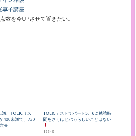
尾享子講座
IC点数を今UPさせて置きたい。
未満、TOEICリス
TOEICテストでパート5、6に勉強時
400未満で、730
間をさくほどバカらしいことはない
強法
TOEIC