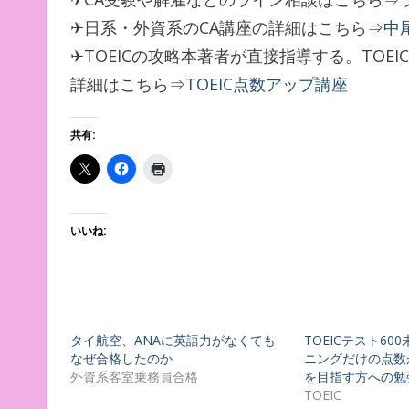
✈日系・外資系のCA講座の詳細はこちら⇒
中
✈TOEICの攻略本著者が直接指導する。TOE
詳細はこちら⇒
TOEIC点数アップ講座
共有:
いいね:
タイ航空、ANAに英語力がなくても
TOEICテスト600
なぜ合格したのか
ニングだけの点数が
外資系客室乗務員合格
を目指す方への勉
TOEIC