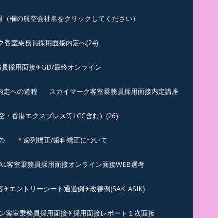
報（欄の航空会社名をクリックしてください）
客室乗務員採用面接内定へ(24)
員採用面接✈GD/最終オンライン
内定への道程
スカイマーク客室乗務員採用面接内定講座
香港エクスプレス等LCC含む）(26)
の
＊歯列矯正/歯科矯正について
︎JAL客室乗務員採用面接オンライン面接WEB選考
エントリーシート通過例✈改善例(SAK_ASIK)
ン客室乗務員採用面接✈採用面接レポート１次面接