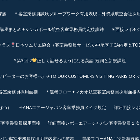
課題
＊客室乗務員試験グループワーク有用表現～外資系航空会社採
前講座まとめ✈シンガポール航空客室乗務員内定後訓練
✴︎面接レポ
クラス
日本ソムリエ協会（客室乗務員サービス-中尾享子CA内定＆TO
*第3回-2
正しく話せるようになる英語-冠詞と新規課題
客様へ）✈TO OUR CUSTOMERS VISITING PARIS OR KYOTO: 
空客室乗務員採用面接
＊選考フロー✈マカオ航空客室乗務員採用面接
25）
✳︎ANAエアージャパン客室乗務員メイク規定
詳細面接レポ
新卒客室乗務員採用面接
詳細面接レポーエアージャパン客室乗務員１次面
パン客室乗務員採用面接内定への道程
選考フローANA１次新卒既卒