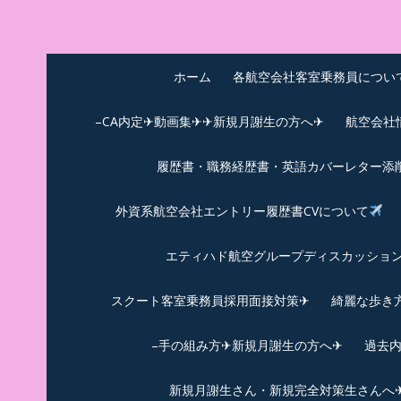
Skip
to
中尾享子CA内定&T
詳細は左下3本線三をクリックください！！
content
ホーム
各航空会社客室乗務員につい
–CA内定✈動画集✈✈新規月謝生の方へ✈
航空会社
履歴書・職務経歴書・英語カバーレター添
外資系航空会社エントリー履歴書CVについて
エティハド航空グループディスカッション✈
スクート客室乗務員採用面接対策✈︎
綺麗な歩き
–手の組み方✈新規月謝生の方へ✈
過去
新規月謝生さん・新規完全対策生さんへ✈新