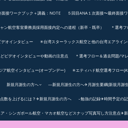
終面接ワークブック＋講義：NOTE
５回目ANA１次面接〜最終面接ワ
シャン航空客室乗務員採用面接内定への道程（新卒・既卒）
＊選考フ
ビデオインタビュー
✳︎台湾スターラックス航空と他の台湾エアライ
などビデオインタビューや動画の注意点
＊選考フロー＆過去問題/マレ
サウジア航空インタビュー(オープンデー)
✳︎エティハド航空選考フロー(ASS
新規月謝生の方へ
―新規月謝生の方へ✈月謝生要綱(新規月謝生の
Cの点数を上げるには？✈新規月謝生の方へ
–勉強の記録✈時間予定の
エア・シンガポール航空・マカオ航空などスナップ写真写し方注意点✈新