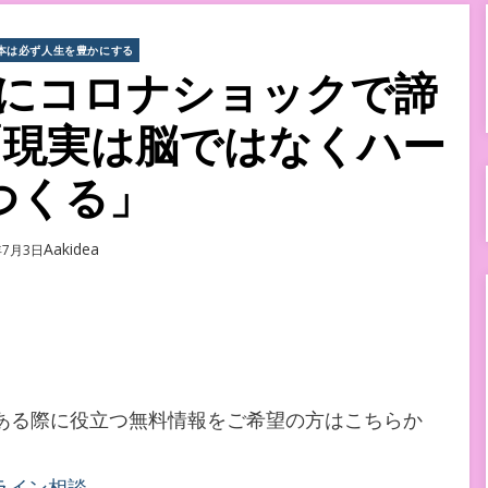
本は必ず人生を豊かにする
にコロナショックで諦
「現実は脳ではなくハー
つくる」
Author
Aakidea
d
年7月3日
用がある際に役立つ無料情報をご希望の方はこちらか
ライン相談