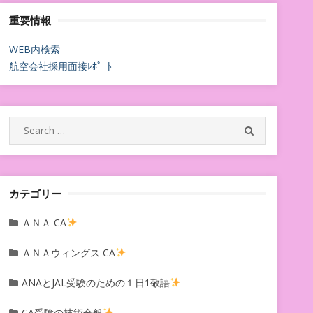
重要情報
WEB内検索
航空会社採用面接ﾚﾎﾟｰﾄ
Search
SEARCH
for:
カテゴリー
ＡＮＡ CA
ＡＮＡウィングス CA
ANAとJAL受験のための１日1敬語
CA受験の技術全般