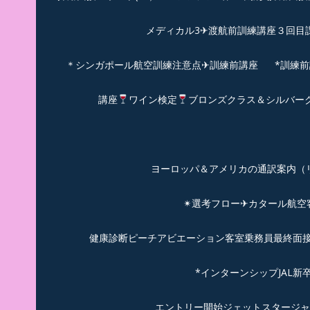
メディカル3✈渡航前訓練講座３回目
＊シンガポール航空訓練注意点✈訓練前講座
*訓練
講座
ワイン検定
ブロンズクラス＆シルバー
ヨーロッパ＆アメリカの通訳案内（リピーターのお
✴︎選考フロー✈カタール航
健康診断ピーチアビエーション客室乗務員最終面接(
*インターンシップJAL
エントリー開始ジェットスタージャ