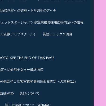
用面接内定への道程～✈月謝生の方へ✈
✈ジェットスタージャパン客室乗務員採用面接内定への道程
EIC点数アップスクール）
英語チェック２回目
SEE THE END OF THIS PAGE
内定への道程✈２次ー最終面接
ANA既卒１次客室乗務員採用面接内定への道程(25)
接2025
笑顔について
話し方笑顔について（ANAJAL）