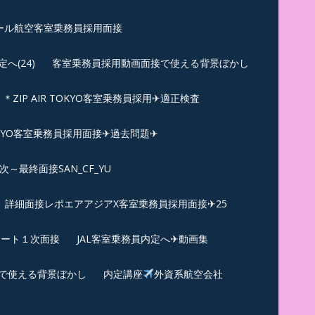
ール航空客室乗務員採用面接
(24)
客室乗務員採用動画面接で使える背景ぼかし
＊ZIP AIR TOKYO客室乗務員採用✈適正検査
TOKYO客室乗務員採用面接✈過去問題✈︎
～最終面接SAN_CF_YU
詳細面接レポエアアジアX客室乗務員採用面接✈25
ポート１次面接
JAL客室乗務員内定へ✈動画集
で使える背景ぼかし
内定講座
外資系航空会社