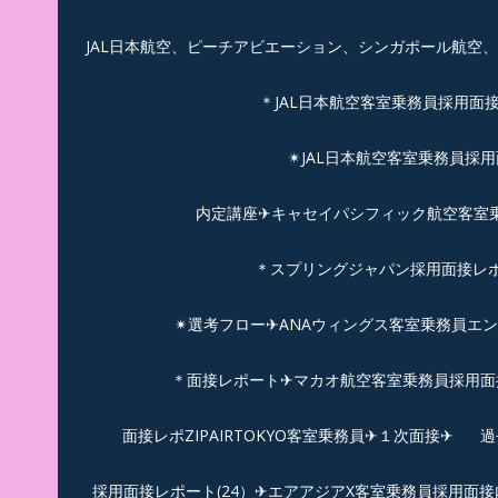
JAL日本航空、ピーチアビエーション、シンガポール航空
＊JAL日本航空客室乗務員採用面
✴︎JAL日本航空客室乗務員採
内定講座✈キャセイパシフィック航空客室乗務
＊スプリングジャパン採用面接レ
✴︎選考フロー✈︎ANAウィングス客室乗務員エ
＊面接レポート✈マカオ航空客室乗務員採用面接
面接レポZIPAIRTOKYO客室乗務員✈１次面接✈
過
採用面接レポート(24）✈エアアジアX客室乗務員採用面