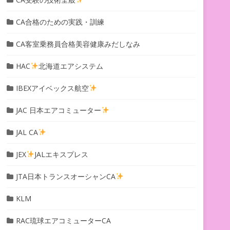
CA合格のための実践・訓練
CA客室乗務員合格美容健康みだしなみ
HAC
北海道エアシステム
IBEXアイベックス航空
JAC 日本エアコミューター
JAL CA
JEX
JALエキスプレス
JTA日本トランスオーシャンCA
KLM
RAC琉球エアコミューターCA