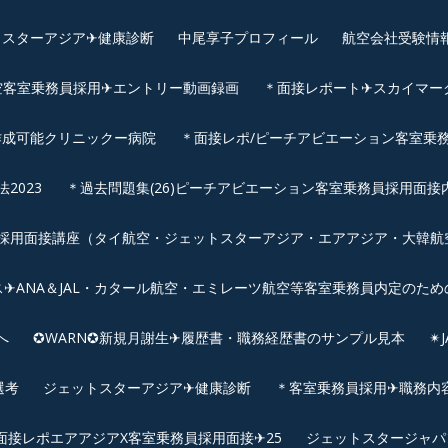
スターアジア✈︎健康診断
中尾享子プロフィール
航空会社受験情
空客室乗務員採用✈エントリー動画録画
＊面接レポート✈スカイマーク
作成可能クリニックー病院
＊面接レポ/ピーチアビエーション客室乗務
2023
＊過去問題集(26)ピーチアビエーション客室乗務員採用面接
用面接講座（タイ航空・ジェットスターアジア・エアアジア・大韓航空・
✈ANA＆JAL・カタール航空・エミレーツ航空等客室乗務員内定のため
へ
✪WARN✪新規月謝生✈履歴書・職務経歴書のサンプル見本
✴
選考
ジェットスターアジア✈︎健康診断
＊客室乗務員採用✈職務内容✈
面接レポエアアジアX客室乗務員採用面接✈25
ジェットスタージャパ