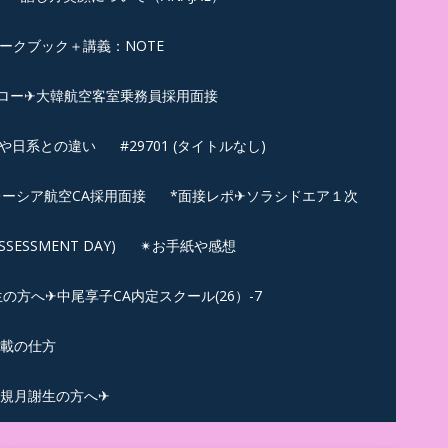
ークブック＋講義：NOTE
ロー✈大韓航空客室乗務員採用面接
ンや日系との違い
#29701 (タイトルなし)
ーシア航空CA採用面接
*面接レポ✈ソラシドエア１次
ESSMENT DAY)
✴︎お手紙や感想
方へ✈中尾享子CA内定スクール(26）-7
記載の仕方
規月謝生の方へ✈