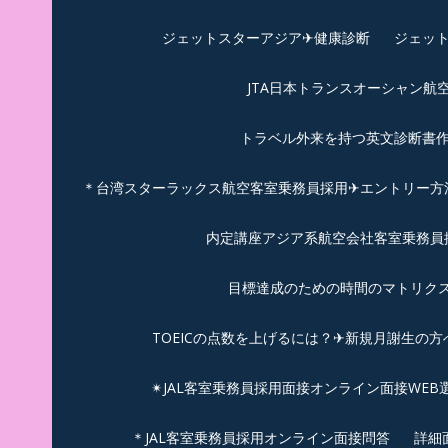
ジェットスターアジア✈︎健康診断
ジェット
JTA日本トランスオーシャン航
トラベル外来を持つ英文診断書
＊台湾スターラックス航空客室乗務員採用✈エントリー方法
内定講座アジア系航空会社客室乗務員採
目標達成のための時間のマトリクス
TOEICの点数を上げるには？✈新規月謝生の方
✴︎JAL客室乗務員採用面接オンライン面接WEB
＊JAL客室乗務員採用オンライン面接問答
詳細