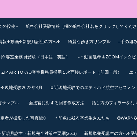
OEIC点数UPｽｸｰﾙ
ての投稿
航空会社受験情報（欄の航空会社名をクリックしてくださ
情報✈動画✈新規月謝生の方へ✈
綺麗な歩き方サンプル
–手の組
削✈客室乗務員受験（日本語・英語）
–＊動画選考＆ZOOMインタ
ZIP AIR TOKYO客室乗務員採用１次面接レポート（前回一般）
エテ
︎現地受験2022年4月
直近現地受験でのエティハド航空アセスメント(2
方サンプル
–面接官に対する回答作成方法
話し方のフィラーをな
内定者が撮影した写真館✈
＊印象に残る卒業生さんたち
✪WAR
規月謝生・新規完全対策生要綱(26.3)
新規単発受講生の方へ✈受講要