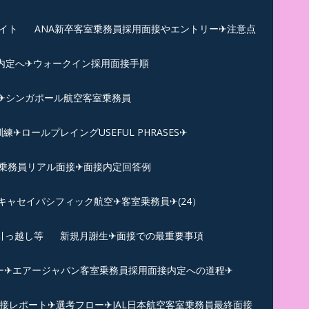
イト
ANA新卒客室乗務員採用面接やエントリー✈注意点
内定へ✈︎ウォークイン採用面接手順
練✈シンガポール航空客室乗務員
ロールプレイングUSEFUL PHRASES✈
乗務員リアル面接✈︎面接内定回答例
キャセイパシフィック航空✈︎客室乗務員✈(24）
引っ越し等
新規月謝生✈面接での最重要事項
ー✈︎エアージャパン客室乗務員採用面接内定への道程✈︎
面接レポート✈︎選考フロー✈︎JAL日本航空客室乗務員最終面接