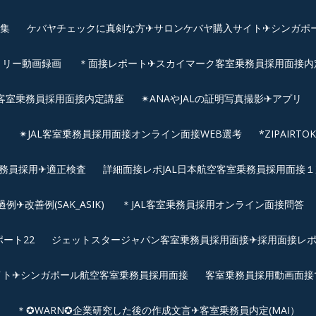
画集
ケバヤチェックに真剣な方✈サロンケバヤ購入サイト✈シンガポ
トリー動画録画
＊面接レポート✈スカイマーク客室乗務員採用面接内定へ
客室乗務員採用面接内定講座
✴︎ANAやJALの証明写真撮影✈︎アプリ
リ
✴︎JAL客室乗務員採用面接オンライン面接WEB選考
*ZIPAIR
客室乗務員採用✈適正検査
詳細面接レポJAL日本航空客室乗務員採用面接１次
改善例(SAK_ASIK)
＊JAL客室乗務員採用オンライン面接問答
ート22
ジェットスタージャパン客室乗務員採用面接✈採用面接レ
イト✈シンガポール航空客室乗務員採用面接
客室乗務員採用動画面接
＊✪WARN✪企業研究した後の作成文言✈客室乗務員内定(MAI）