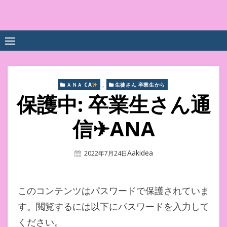
Skip
to
中尾享子CA内定&TOEIC点
詳細は左下3本線三をクリックください！！
content
数UPｽｸｰﾙ
,
ＡＮＡ CA
生徒さん 卒業生から
保護中: 卒業生さん通
信✈︎ANA
Author
Aakidea
Posted
2022年7月24日
On
このコンテンツはパスワードで保護されていま
す。閲覧するには以下にパスワードを入力して
ください。