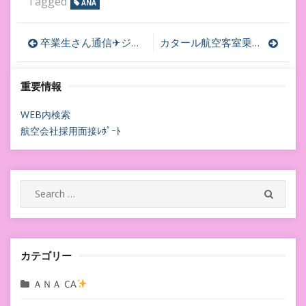
Tagged
ANA
投
卒業生さん通信✈ジェットスター
カタール航空客室乗務員採用面接始まる✈︎カタール航空客室乗務員採用エントリー
稿
重要情報
ナ
ビ
WEB内検索
航空会社採用面接ﾚﾎﾟｰﾄ
ゲ
ー
シ
Search
SEARC
for:
ョ
ン
カテゴリー
ＡＮＡ CA