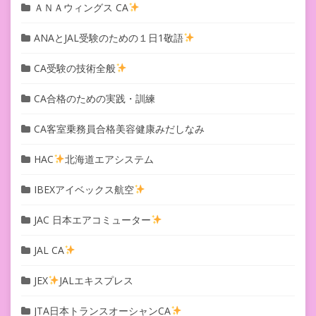
ＡＮＡウィングス CA
ANAとJAL受験のための１日1敬語
CA受験の技術全般
CA合格のための実践・訓練
CA客室乗務員合格美容健康みだしなみ
HAC
北海道エアシステム
IBEXアイベックス航空
JAC 日本エアコミューター
JAL CA
JEX
JALエキスプレス
JTA日本トランスオーシャンCA