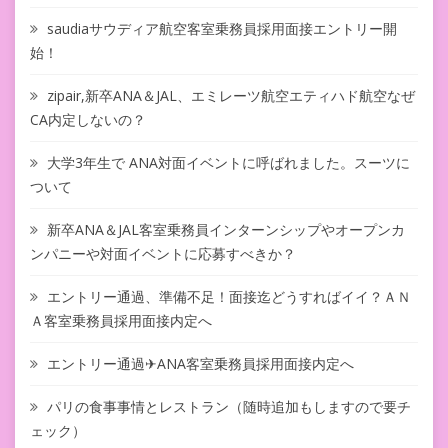
saudiaサウディア航空客室乗務員採用面接エントリー開
始！
zipair,新卒ANA＆JAL、エミレーツ航空エティハド航空なぜ
CA内定しないの？
大学3年生で ANA対面イベントに呼ばれました。スーツに
ついて
新卒ANA＆JAL客室乗務員インターンシップやオープンカ
ンパニーや対面イベントに応募すべきか？
エントリー通過、準備不足！面接迄どうすればイイ？ＡＮ
Ａ客室乗務員採用面接内定へ
エントリー通過✈ANA客室乗務員採用面接内定へ
パリの食事事情とレストラン（随時追加もしますので要チ
ェック）