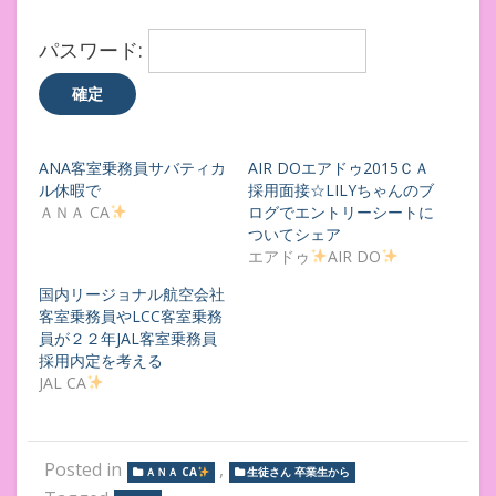
パスワード:
ANA客室乗務員サバティカ
AIR DOエアドゥ2015ＣＡ
ル休暇で
採用面接☆LILYちゃんのブ
ＡＮＡ CA
ログでエントリーシートに
ついてシェア
エアドゥ
AIR DO
国内リージョナル航空会社
客室乗務員やLCC客室乗務
員が２２年JAL客室乗務員
採用内定を考える
JAL CA
Posted in
,
ＡＮＡ CA
生徒さん 卒業生から