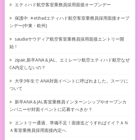
エティハド航空客室乗務員採用面接オープンデー
保護中: ✳︎etihadエティハド航空客室乗務員採用面接オープ
ンデー(中東・欧州)
saudiaサウディア航空客室乗務員採用面接エントリー開
始！
zipair,新卒ANA＆JAL、エミレーツ航空エティハド航空なぜ
CA内定しないの？
大学3年生で ANA対面イベントに呼ばれました。スーツに
ついて
新卒ANA＆JAL客室乗務員インターンシップやオープンカ
ンパニーや対面イベントに応募すべきか？
エントリー通過、準備不足！面接迄どうすればイイ？ＡＮ
Ａ客室乗務員採用面接内定へ