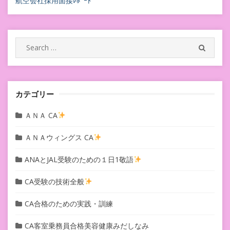
航空会社採用面接ﾚﾎﾟｰﾄ
ゲ
ー
シ
Search
SEARC
for:
ョ
ン
カテゴリー
ＡＮＡ CA
ＡＮＡウィングス CA
ANAとJAL受験のための１日1敬語
CA受験の技術全般
CA合格のための実践・訓練
CA客室乗務員合格美容健康みだしなみ