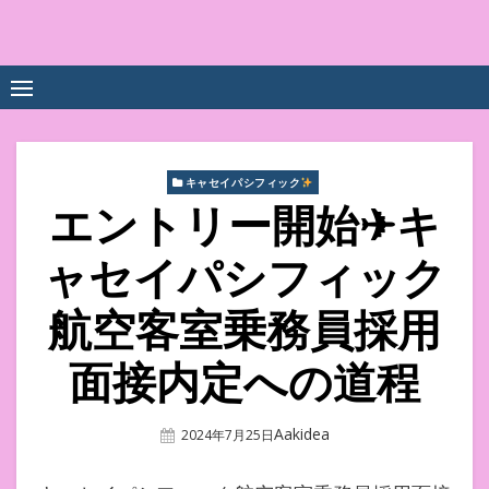
Skip
to
中尾享子CA内定&TOEIC点
詳細は左下3本線三をクリックください！！
content
数UPｽｸｰﾙ
キャセイパシフィック
エントリー開始✈︎キ
ャセイパシフィック
航空客室乗務員採用
面接内定への道程
Author
Aakidea
Posted
2024年7月25日
On