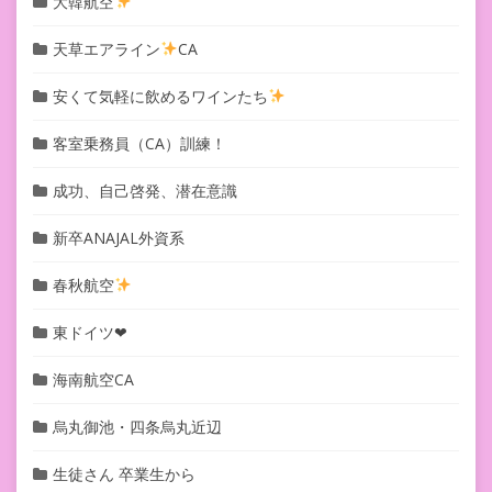
大韓航空
天草エアライン
CA
安くて気軽に飲めるワインたち
客室乗務員（CA）訓練！
成功、自己啓発、潜在意識
新卒ANAJAL外資系
春秋航空
東ドイツ❤︎
海南航空CA
烏丸御池・四条烏丸近辺
生徒さん 卒業生から