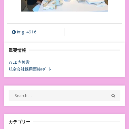
投
img_4916
稿
重要情報
ナ
ビ
WEB内検索
航空会社採用面接ﾚﾎﾟｰﾄ
ゲ
ー
シ
Search
SEARC
for:
ョ
ン
カテゴリー