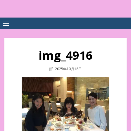
Skip
to
中尾享子CA内定&TOEIC点
詳細は左下3本線三をクリックください！！
content
数UPｽｸｰﾙ
img_4916
Posted
2025年10月18日
On