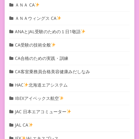
ＡＮＡ CA
ＡＮＡウィングス CA
ANAとJAL受験のための１日1敬語
CA受験の技術全般
CA合格のための実践・訓練
CA客室乗務員合格美容健康みだしなみ
HAC
北海道エアシステム
IBEXアイベックス航空
JAC 日本エアコミューター
JAL CA
JEX
JALエキスプレス