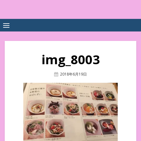
Skip
to
中尾享子CA内定&TOEIC点
詳細は左下3本線三をクリックください！！
content
数UPｽｸｰﾙ
img_8003
Posted
2018年6月19日
On