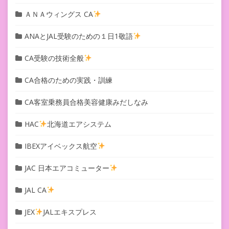
ＡＮＡウィングス CA
ANAとJAL受験のための１日1敬語
CA受験の技術全般
CA合格のための実践・訓練
CA客室乗務員合格美容健康みだしなみ
HAC
北海道エアシステム
IBEXアイベックス航空
JAC 日本エアコミューター
JAL CA
JEX
JALエキスプレス