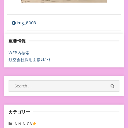
投
img_8003
稿
重要情報
ナ
ビ
WEB内検索
航空会社採用面接ﾚﾎﾟｰﾄ
ゲ
ー
シ
Search
SEARC
for:
ョ
ン
カテゴリー
ＡＮＡ CA