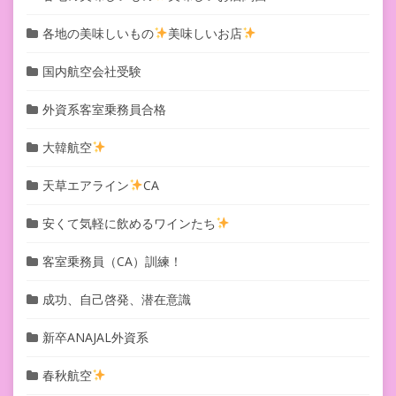
各地の美味しいもの
美味しいお店
国内航空会社受験
外資系客室乗務員合格
大韓航空
天草エアライン
CA
安くて気軽に飲めるワインたち
客室乗務員（CA）訓練！
成功、自己啓発、潜在意識
新卒ANAJAL外資系
春秋航空