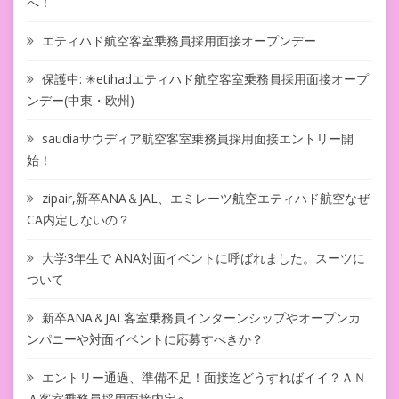
へ！
エティハド航空客室乗務員採用面接オープンデー
保護中: ✳︎etihadエティハド航空客室乗務員採用面接オープ
ンデー(中東・欧州)
saudiaサウディア航空客室乗務員採用面接エントリー開
始！
zipair,新卒ANA＆JAL、エミレーツ航空エティハド航空なぜ
CA内定しないの？
大学3年生で ANA対面イベントに呼ばれました。スーツに
ついて
新卒ANA＆JAL客室乗務員インターンシップやオープンカ
ンパニーや対面イベントに応募すべきか？
エントリー通過、準備不足！面接迄どうすればイイ？ＡＮ
Ａ客室乗務員採用面接内定へ