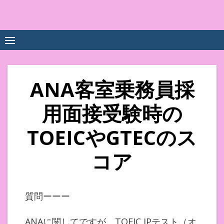
Skip
to
中尾享子CA内定&TOEIC点
詳細は左下3本線三をクリックください！！
content
数UPｽｸｰﾙ
ANA客室乗務員採
用面接受験時の
TOEICやGTECのス
コア
質問ーーー
ANAに関してですが、TOEIC IPテスト（オ