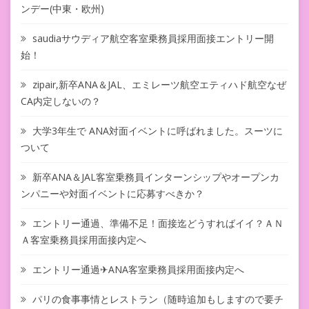
ンデー(中東・欧州)
saudiaサウディア航空客室乗務員採用面接エントリー開
始！
zipair,新卒ANA＆JAL、エミレーツ航空エティハド航空なぜ
CA内定しないの？
大学3年生で ANA対面イベントに呼ばれました。スーツに
ついて
新卒ANA＆JAL客室乗務員インターンシップやオープンカ
ンパニーや対面イベントに応募すべきか？
エントリー通過、準備不足！面接迄どうすればイイ？ＡＮ
Ａ客室乗務員採用面接内定へ
エントリー通過✈ANA客室乗務員採用面接内定へ
パリの食事事情とレストラン（随時追加もしますので要チ