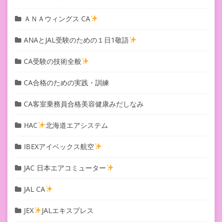
ＡＮＡウィングス CA
ANAとJAL受験のための１日1敬語
CA受験の技術全般
CA合格のための実践・訓練
CA客室乗務員合格美容健康みだしなみ
HAC
北海道エアシステム
IBEXアイベックス航空
JAC 日本エアコミューター
JAL CA
JEX
JALエキスプレス