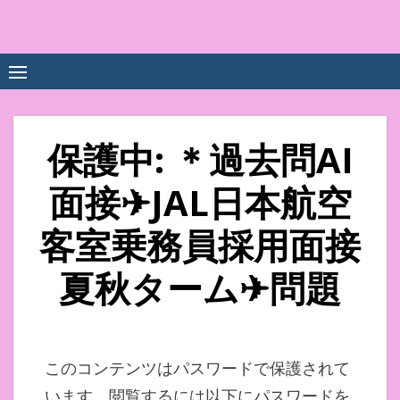
Skip
to
中尾享子CA内定&TOEIC点
詳細は左下3本線三をクリックください！！
content
数UPｽｸｰﾙ
保護中: ＊過去問AI
面接✈JAL日本航空
客室乗務員採用面接
夏秋ターム✈問題
このコンテンツはパスワードで保護されて
います。閲覧するには以下にパスワードを