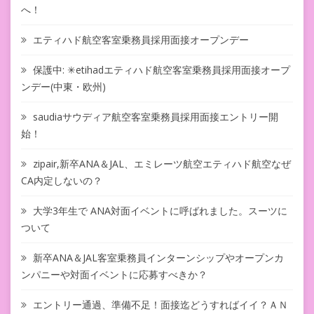
へ！
エティハド航空客室乗務員採用面接オープンデー
保護中: ✳︎etihadエティハド航空客室乗務員採用面接オープ
ンデー(中東・欧州)
saudiaサウディア航空客室乗務員採用面接エントリー開
始！
zipair,新卒ANA＆JAL、エミレーツ航空エティハド航空なぜ
CA内定しないの？
大学3年生で ANA対面イベントに呼ばれました。スーツに
ついて
新卒ANA＆JAL客室乗務員インターンシップやオープンカ
ンパニーや対面イベントに応募すべきか？
エントリー通過、準備不足！面接迄どうすればイイ？ＡＮ