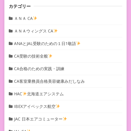
カテゴリー
ＡＮＡ CA
ＡＮＡウィングス CA
ANAとJAL受験のための１日1敬語
CA受験の技術全般
CA合格のための実践・訓練
CA客室乗務員合格美容健康みだしなみ
HAC
北海道エアシステム
IBEXアイベックス航空
JAC 日本エアコミューター