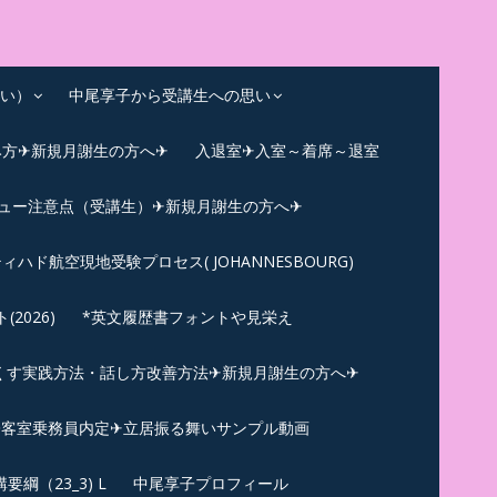
い）
中尾享子から受講生への思い
み方✈新規月謝生の方へ✈
入退室✈入室～着席～退室
ビュー注意点（受講生）✈新規月謝生の方へ✈
ィハド航空現地受験プロセス( JOHANNESBOURG)
026)
*英文履歴書フォントや見栄え
くす実践方法・話し方改善方法✈新規月謝生の方へ✈
N✪客室乗務員内定✈立居振る舞いサンプル動画
綱（23_3) L
中尾享子プロフィール