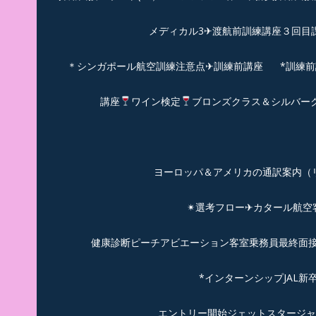
メディカル3✈渡航前訓練講座３回目
＊シンガポール航空訓練注意点✈訓練前講座
*訓練
講座
ワイン検定
ブロンズクラス＆シルバー
ヨーロッパ＆アメリカの通訳案内（リピーターのお
✴︎選考フロー✈カタール航
健康診断ピーチアビエーション客室乗務員最終面接(
*インターンシップJAL
エントリー開始ジェットスタージャ