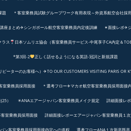
課題
＊客室乗務員試験グループワーク有用表現～外資系航空会社採
前講座まとめ✈シンガポール航空客室乗務員内定後訓練
✴︎面接レポ
クラス
日本ソムリエ協会（客室乗務員サービス-中尾享子CA内定＆TO
*第3回-2
正しく話せるようになる英語-冠詞と新規課題
客様へ）✈TO OUR CUSTOMERS VISITING PARIS OR KYOTO: 
空客室乗務員採用面接
＊選考フロー✈マカオ航空客室乗務員採用面接
25）
✳︎ANAエアージャパン客室乗務員メイク規定
詳細面接レポ
新卒客室乗務員採用面接
詳細面接レポーエアージャパン客室乗務員１次面
パン客室乗務員採用面接内定への道程
選考フローANA１次新卒既卒