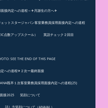
用面接内定への道程～✈月謝生の方へ✈
✈ジェットスタージャパン客室乗務員採用面接内定への道程
EIC点数アップスクール）
英語チェック２回目
SEE THE END OF THIS PAGE
内定への道程✈２次ー最終面接
ANA既卒１次客室乗務員採用面接内定への道程(25)
接2025
笑顔について
話し方笑顔について（ANAJAL）