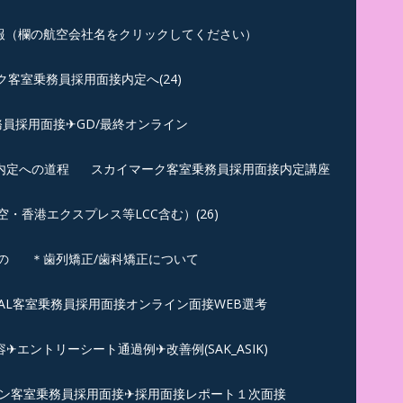
報（欄の航空会社名をクリックしてください）
客室乗務員採用面接内定へ(24)
員採用面接✈GD/最終オンライン
内定への道程
スカイマーク客室乗務員採用面接内定講座
香港エクスプレス等LCC含む）(26)
の
＊歯列矯正/歯科矯正について
︎JAL客室乗務員採用面接オンライン面接WEB選考
エントリーシート通過例✈改善例(SAK_ASIK)
ン客室乗務員採用面接✈採用面接レポート１次面接