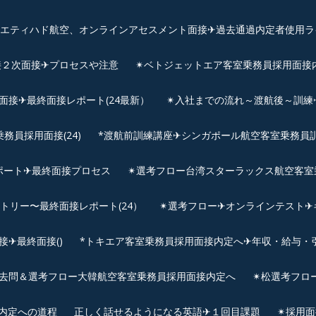
、エティハド航空、オンラインアセスメント面接✈︎過去通過内定者使用ラ
接２次面接✈プロセスや注意
✴︎ベトジェットエア客室乗務員採用面接
用面接✈最終面接レポート(24最新）
✴︎入社までの流れ～渡航後～訓
員採用面接(24)
*渡航前訓練講座✈シンガポール航空客室乗務員訓練✈
ポート✈最終面接プロセス
✴︎選考フロー台湾スターラックス航空客室
ントリー〜最終面接レポート(24）
✴︎選考フロー✈オンラインテスト✈
✈最終面接()
*トキエア客室乗務員採用面接内定へ✈年収・給与・
去問＆選考フロー大韓航空客室乗務員採用面接内定へ
✴︎松選考フロ
接内定への道程
正しく話せるようになる英語✈１回目課題
✴︎採用