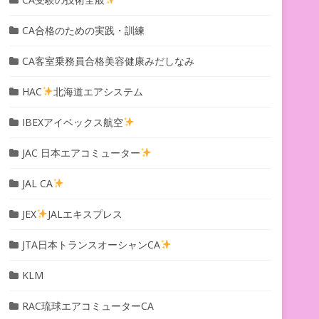
CA合格のための実践・訓練
CA客室乗務員合格美容健康みだしなみ
HAC
北海道エアシステム
IBEXアイベックス航空
JAC 日本エアコミューター
JAL CA
JEX
JALエキスプレス
JTA日本トランスオーシャンCA
KLM
RAC琉球エアコミューターCA