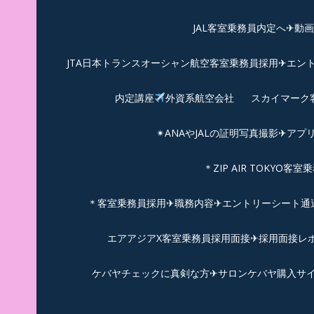
JAL客室乗務員内定へ✈動
JTA日本トランスオーシャン航空客室乗務員採用✈エン
内定講座
外資系航空会社
スカイマーク
✴︎ANAやJALの証明写真撮影✈︎アプ
＊ZIP AIR TOKYO
＊客室乗務員採用✈職務内容✈エントリーシート通過例✈
エアアジアX客室乗務員採用面接✈︎採用面接レポ
ケバヤチェックに真剣な方✈サロンケバヤ購入サ