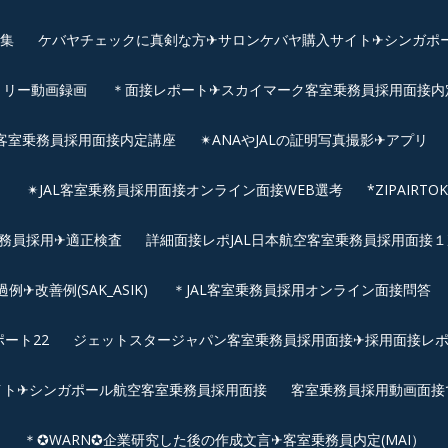
画集
ケバヤチェックに真剣な方✈サロンケバヤ購入サイト✈シンガポ
トリー動画録画
＊面接レポート✈スカイマーク客室乗務員採用面接内定へ
客室乗務員採用面接内定講座
✴︎ANAやJALの証明写真撮影✈︎アプリ
リ
✴︎JAL客室乗務員採用面接オンライン面接WEB選考
*ZIPAIR
客室乗務員採用✈適正検査
詳細面接レポJAL日本航空客室乗務員採用面接１次
改善例(SAK_ASIK)
＊JAL客室乗務員採用オンライン面接問答
ート22
ジェットスタージャパン客室乗務員採用面接✈採用面接レ
イト✈シンガポール航空客室乗務員採用面接
客室乗務員採用動画面接
＊✪WARN✪企業研究した後の作成文言✈客室乗務員内定(MAI）