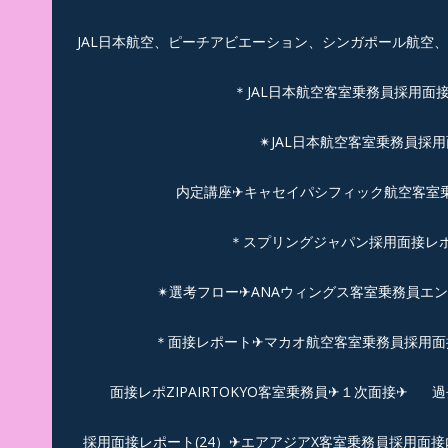
JAL日本航空、ピーチアビエーション、シンガポール航空
＊JAL日本航空客室乗務員採用面
✴︎JAL日本航空客室乗務員採
内定講座✈キャセイパシフィック航空客室乗務
＊スプリングジャパン採用面接レ
✴︎選考フロー✈︎ANAウィングス客室乗務員エ
＊面接レポート✈マカオ航空客室乗務員採用面接
面接レポZIPAIRTOKYO客室乗務員✈１次面接✈
過
採用面接レポート(24）✈エアアジアX客室乗務員採用面