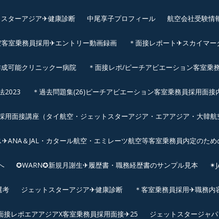
スターアジア✈︎健康診断
中尾享子プロフィール
航空会社受験情
空客室乗務員採用✈エントリー動画録画
＊面接レポート✈スカイマーク
作成可能クリニックー病院
＊面接レポ/ピーチアビエーション客室乗務
2023
＊過去問題集(26)ピーチアビエーション客室乗務員採用面接
用面接講座（タイ航空・ジェットスターアジア・エアアジア・大韓航空・
✈ANA＆JAL・カタール航空・エミレーツ航空等客室乗務員内定のため
へ
✪WARN✪新規月謝生✈履歴書・職務経歴書のサンプル見本
✴
選考
ジェットスターアジア✈︎健康診断
＊客室乗務員採用✈職務内容✈
面接レポエアアジアX客室乗務員採用面接✈25
ジェットスタージャパ