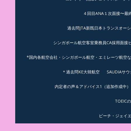
４回目ANA１次面接〜最
過去問JTA新既日本トランスオー
シンガポール航空客室乗務員CA採用面接
*国内各航空会社・シンガポール航空・エミレーツ航空
＊過去問KE大韓航空
SAUDIA
内定者の声＆アドバイス1（追加作成中）
TOEI
ピーチ・ジェイ