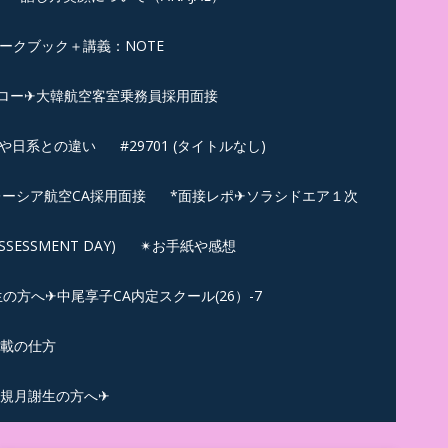
ークブック＋講義：NOTE
ロー✈大韓航空客室乗務員採用面接
ンや日系との違い
#29701 (タイトルなし)
ーシア航空CA採用面接
*面接レポ✈ソラシドエア１次
ESSMENT DAY)
✴︎お手紙や感想
方へ✈中尾享子CA内定スクール(26）-7
記載の仕方
規月謝生の方へ✈