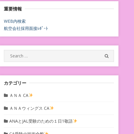
重要情報
WEB内検索
航空会社採用面接ﾚﾎﾟｰﾄ
Search
SEARCH
for:
カテゴリー
ＡＮＡ CA
ＡＮＡウィングス CA
ANAとJAL受験のための１日1敬語
CA受験の技術全般