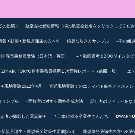
OEIC点数UPｽｸｰﾙ
ての投稿
航空会社受験情報（欄の航空会社名をクリックしてくださ
情報✈動画✈新規月謝生の方へ✈
綺麗な歩き方サンプル
–手の組
削✈客室乗務員受験（日本語・英語）
–＊動画選考＆ZOOMインタ
ZIP AIR TOKYO客室乗務員採用１次面接レポート（前回一般）
エテ
︎現地受験2022年4月
直近現地受験でのエティハド航空アセスメント(2
方サンプル
–面接官に対する回答作成方法
話し方のフィラーをな
内定者が撮影した写真館✈
＊印象に残る卒業生さんたち
✪WAR
規月謝生・新規完全対策生要綱(26.3)
新規単発受講生の方へ✈受講要