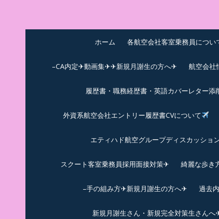
Skip
to
中尾享子CA内定&T
詳細は左下3本線三をクリックください！！
content
ホーム
各航空会社客室乗務員につい
–CA内定✈動画集✈✈新規月謝生の方へ✈
航空会社
履歴書・職務経歴書・英語カバーレター添
外資系航空会社エントリー履歴書CVについて
エティハド航空グループディスカッション✈
スクート客室乗務員採用面接対策✈︎
綺麗な歩き
–手の組み方✈新規月謝生の方へ✈
過去
新規月謝生さん・新規完全対策生さんへ✈新