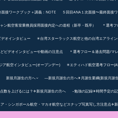
終面接ワークブック＋講義：NOTE
５回目ANA１次面接〜最終面接ワ
シャン航空客室乗務員採用面接内定への道程（新卒・既卒）
＊選考フ
ビデオインタビュー
✳︎台湾スターラックス航空と他の台湾エアライ
などビデオインタビューや動画の注意点
＊選考フロー＆過去問題/マレ
サウジア航空インタビュー(オープンデー)
✳︎エティハド航空選考フロー(ASS
新規月謝生の方へ
―新規月謝生の方へ✈月謝生要綱(新規月謝生の
Cの点数を上げるには？✈新規月謝生の方へ
–勉強の記録✈時間予定の
エア・シンガポール航空・マカオ航空などスナップ写真写し方注意点✈新