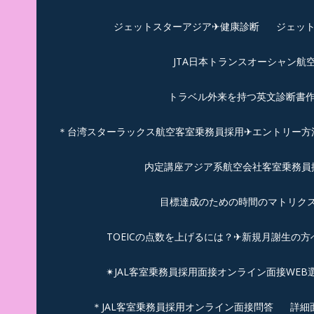
ジェットスターアジア✈︎健康診断
ジェット
JTA日本トランスオーシャン航
トラベル外来を持つ英文診断書
＊台湾スターラックス航空客室乗務員採用✈エントリー方法
内定講座アジア系航空会社客室乗務員採
目標達成のための時間のマトリクス
TOEICの点数を上げるには？✈新規月謝生の方
✴︎JAL客室乗務員採用面接オンライン面接WEB
＊JAL客室乗務員採用オンライン面接問答
詳細