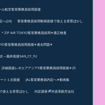
ール航空客室乗務員採用面接
(24)
客室乗務員採用動画面接で使える背景ぼかし
＊ZIP AIR TOKYO客室乗務員採用✈適正検査
TOKYO客室乗務員採用面接✈過去問題✈︎
～最終面接SAN_CF_YU
詳細面接レポエアアジアX客室乗務員採用面接✈25
ポート１次面接
JAL客室乗務員内定へ✈動画集
で使える背景ぼかし
内定講座
外資系航空会社