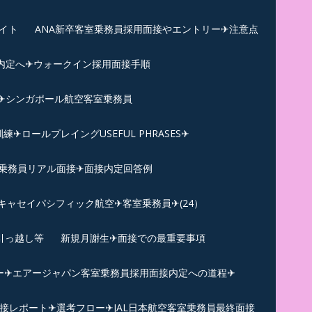
イト
ANA新卒客室乗務員採用面接やエントリー✈注意点
内定へ✈︎ウォークイン採用面接手順
練✈シンガポール航空客室乗務員
ロールプレイングUSEFUL PHRASES✈
乗務員リアル面接✈︎面接内定回答例
キャセイパシフィック航空✈︎客室乗務員✈(24）
引っ越し等
新規月謝生✈面接での最重要事項
ー✈︎エアージャパン客室乗務員採用面接内定への道程✈︎
面接レポート✈︎選考フロー✈︎JAL日本航空客室乗務員最終面接