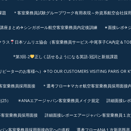
課題
＊客室乗務員試験グループワーク有用表現～外資系航空会社採
前講座まとめ✈シンガポール航空客室乗務員内定後訓練
✴︎面接レポ
クラス
日本ソムリエ協会（客室乗務員サービス-中尾享子CA内定＆TO
*第3回-2
正しく話せるようになる英語-冠詞と新規課題
客様へ）✈TO OUR CUSTOMERS VISITING PARIS OR KYOTO: 
空客室乗務員採用面接
＊選考フロー✈マカオ航空客室乗務員採用面接
25）
✳︎ANAエアージャパン客室乗務員メイク規定
詳細面接レポ
新卒客室乗務員採用面接
詳細面接レポーエアージャパン客室乗務員１次面
パン客室乗務員採用面接内定への道程
選考フローANA１次新卒既卒