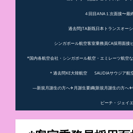
４回目ANA１次面接〜最
過去問JTA新既日本トランスオー
シンガポール航空客室乗務員CA採用面接
*国内各航空会社・シンガポール航空・エミレーツ航空
＊過去問KE大韓航空
SAUDIAサウジア
―新規月謝生の方へ✈月謝生要綱(新規月謝生の方へ✈中
ピーチ・ジェイ