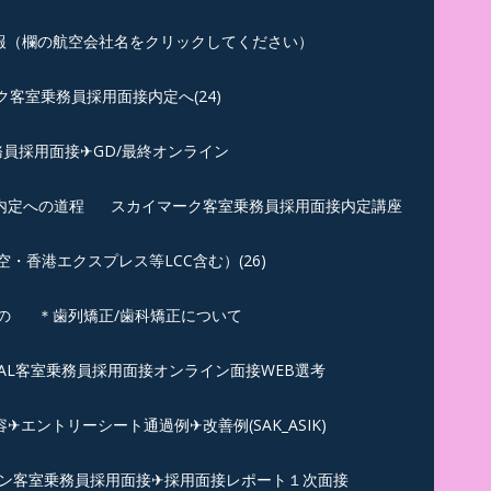
報（欄の航空会社名をクリックしてください）
客室乗務員採用面接内定へ(24)
員採用面接✈GD/最終オンライン
内定への道程
スカイマーク客室乗務員採用面接内定講座
香港エクスプレス等LCC含む）(26)
の
＊歯列矯正/歯科矯正について
︎JAL客室乗務員採用面接オンライン面接WEB選考
エントリーシート通過例✈改善例(SAK_ASIK)
ン客室乗務員採用面接✈採用面接レポート１次面接