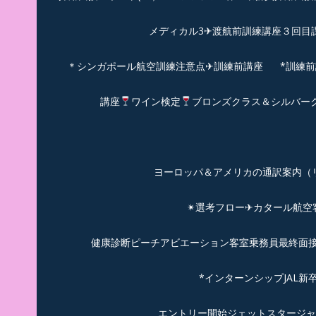
メディカル3✈渡航前訓練講座３回目
＊シンガポール航空訓練注意点✈訓練前講座
*訓練
講座
ワイン検定
ブロンズクラス＆シルバー
ヨーロッパ＆アメリカの通訳案内（リピーターのお
✴︎選考フロー✈カタール航
健康診断ピーチアビエーション客室乗務員最終面接(
*インターンシップJAL
エントリー開始ジェットスタージャ