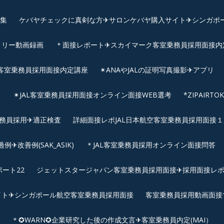
画集
ケバヤチェックに真剣な方✈サロンケバヤ購入サイト✈シンガポ
トリー動画録画
＊面接レポート✈スカイマーク客室乗務員採用面接内定へ
客室乗務員採用面接内定講座
✴︎ANAやJALの証明写真撮影✈︎アプリ
リ
✴︎JAL客室乗務員採用面接オンライン面接WEB選考
*ZIPAIR
客室乗務員採用✈適正検査
詳細面接レポJAL日本航空客室乗務員採用面接１次
改善例(SAK_ASIK)
＊JAL客室乗務員採用オンライン面接問答
ート22
ジェットスタージャパン客室乗務員採用面接✈採用面接レ
イト✈シンガポール航空客室乗務員採用面接
客室乗務員採用動画面接
＊✪WARN✪企業研究した後の作成文言✈客室乗務員内定(MAI）