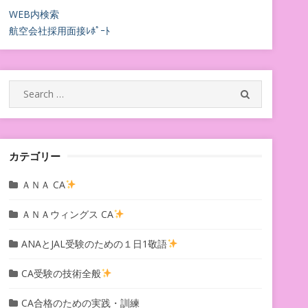
WEB内検索
航空会社採用面接ﾚﾎﾟｰﾄ
Search
SEARCH
for:
カテゴリー
ＡＮＡ CA
ＡＮＡウィングス CA
ANAとJAL受験のための１日1敬語
CA受験の技術全般
CA合格のための実践・訓練