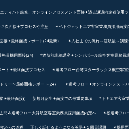
、エティハド航空、オンラインアセスメント面接✈︎過去通過内定者使用ラ
接２次面接✈プロセスや注意
✴︎ベトジェットエア客室乗務員採用面接
用面接✈最終面接レポート(24最新）
✴︎入社までの流れ～渡航後～訓
員採用面接(24)
*渡航前訓練講座✈シンガポール航空客室乗務員訓練✈
ポート✈最終面接プロセス
✴︎選考フロー台湾スターラックス航空客室
ントリー〜最終面接レポート(24）
✴︎選考フロー✈オンラインテスト✈
✈最終面接()
新規月謝生✈面接での最重要事項
*トキエア客室
去問＆選考フロー大韓航空客室乗務員採用面接内定へ
✴︎松選考フロ
接内定への道程
正しく話せるようになる英語✈１回目課題
✴︎採用