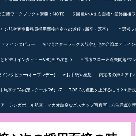
終面接ワークブック＋講義：NOTE
５回目ANA１次面接〜最終面接ワ
シャン航空客室乗務員採用面接内定への道程（新卒・既卒）
＊選考フ
ビデオインタビュー
✳︎台湾スターラックス航空と他の台湾エアライ
などビデオインタビューや動画の注意点
＊選考フロー＆過去問題/マレ
航空インタビュー(オープンデー)
✴︎お手紙や感想
内定者の声＆アド
尾享子CA内定スクール(26）-7
TOEICの点数を上げるには？✈新
エア・シンガポール航空・マカオ航空などスナップ写真写し方注意点✈新