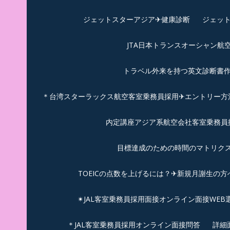
ジェットスターアジア✈︎健康診断
ジェット
JTA日本トランスオーシャン航
トラベル外来を持つ英文診断書
＊台湾スターラックス航空客室乗務員採用✈エントリー方法
内定講座アジア系航空会社客室乗務員採
目標達成のための時間のマトリクス
TOEICの点数を上げるには？✈新規月謝生の方
✴︎JAL客室乗務員採用面接オンライン面接WEB
＊JAL客室乗務員採用オンライン面接問答
詳細