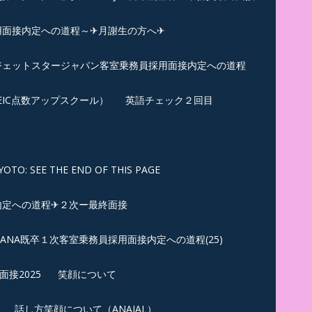
用面接内定への道程～✈月謝生の方へ✈
✈ジェットスタージャパン客室乗務員採用面接内定への道程
EIC点数アップスクール）
英語チェック２回目
SEE THE END OF THIS PAGE
内定への道程✈２次ー最終面接
ANA既卒１次客室乗務員採用面接内定への道程(25)
接2025
笑顔について
話し方笑顔について（ANAJAL）