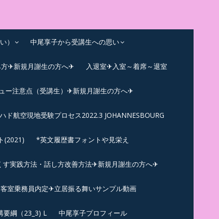
い）
中尾享子から受講生への思い
み方✈新規月謝生の方へ✈
入退室✈入室～着席～退室
ビュー注意点（受講生）✈新規月謝生の方へ✈
ハド航空現地受験プロセス2022.3 JOHANNESBOURG
021)
*英文履歴書フォントや見栄え
くす実践方法・話し方改善方法✈新規月謝生の方へ✈
N✪客室乗務員内定✈立居振る舞いサンプル動画
綱（23_3) L
中尾享子プロフィール