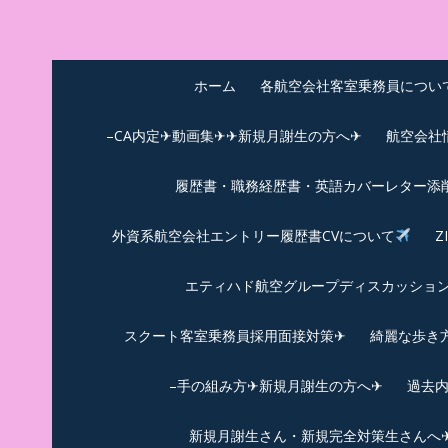
Skip
to
中尾享子CA内定&T
詳細は左下3本線三をクリックください！！
content
ホーム
各航空会社客室乗務員につい
–CA内定✈動画集✈✈新規月謝生の方へ✈
航空会社
履歴書・職務経歴書・英語カバーレター添
外資系航空会社エントリー履歴書CVについて
Z
エティハド航空グループディスカッション✈
スクート客室乗務員採用面接対策✈︎
綺麗な歩き
–手の組み方✈新規月謝生の方へ✈
過去
新規月謝生さん・新規完全対策生さんへ✈新