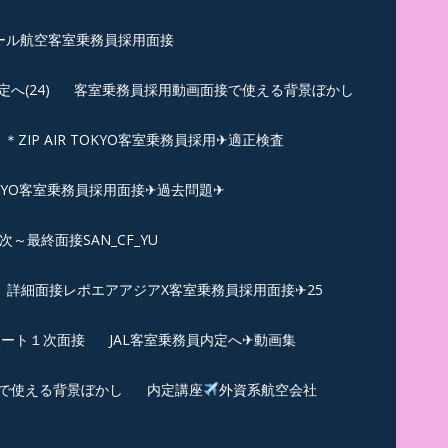
ール航空客室乗務員採用面接
(24)
客室乗務員採用動画面接で使える背景ぼかし
＊ZIP AIR TOKYO客室乗務員採用✈適正検査
TOKYO客室乗務員採用面接✈過去問題✈︎
～最終面接SAN_CF_YU
詳細面接レポエアアジアX客室乗務員採用面接✈25
ポート１次面接
JAL客室乗務員内定へ✈動画集
で使える背景ぼかし
内定講座
外資系航空会社