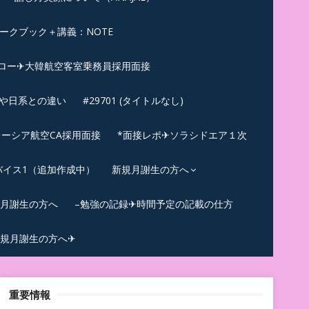
ークブック＋講義：NOTE
ロー✈大韓航空客室乗務員採用面接
ンや日系との違い
#29701 (タイトルなし)
ーシア航空CA採用面接
*面接レポ✈ソラシドエア１次
バイス1（追加作成中）
新規月謝生の方へ
規月謝生の方へ
–勉強の記録✈時間予定の記載の仕方
規月謝生の方へ✈
重要情報