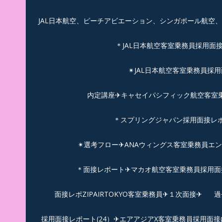
JAL日本航空、ピーチアビエーション、シンガポール航空
＊JAL日本航空客室乗務員採用面
✴︎JAL日本航空客室乗務員採
内定講座✈キャセイパシフィック航空客室乗務
＊スプリングジャパン採用面接レ
✴︎選考フロー✈︎ANAウィングス客室乗務員エ
＊面接レポート✈マカオ航空客室乗務員採用面接
面接レポZIPAIRTOKYO客室乗務員✈１次面接✈
過
採用面接レポート(24）✈エアアジアX客室乗務員採用面