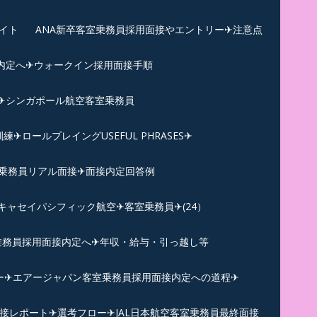
イト
ANA新卒客室乗務員採用面接やエントリー✈注意点
内定へ✈︎ウォークイン採用面接手順
練✈シンガポール航空客室乗務員
ロールプレイングUSEFUL PHRASES✈
乗務員リアル面接✈︎面接内定回答例
キャセイパシフィック航空✈︎客室乗務員✈(24）
乗務員採用面接内定へ✈年収・給与・引っ越し等
ー✈︎エアージャパン客室乗務員採用面接内定への道程✈︎
面接レポート✈︎選考フロー✈︎JAL日本航空客室乗務員最終面接