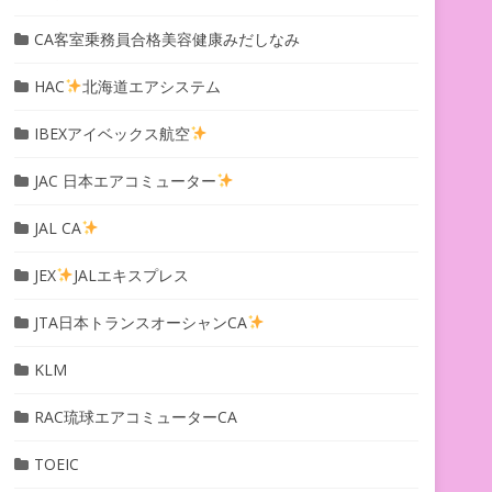
CA客室乗務員合格美容健康みだしなみ
HAC
北海道エアシステム
IBEXアイベックス航空
JAC 日本エアコミューター
JAL CA
JEX
JALエキスプレス
JTA日本トランスオーシャンCA
KLM
RAC琉球エアコミューターCA
TOEIC