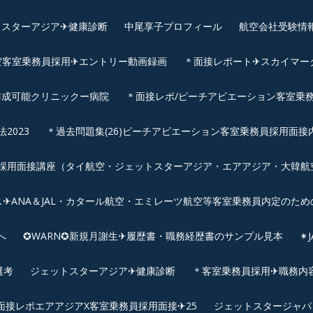
スターアジア✈︎健康診断
中尾享子プロフィール
航空会社受験情
空客室乗務員採用✈エントリー動画録画
＊面接レポート✈スカイマーク
作成可能クリニックー病院
＊面接レポ/ピーチアビエーション客室乗務
2023
＊過去問題集(26)ピーチアビエーション客室乗務員採用面接
用面接講座（タイ航空・ジェットスターアジア・エアアジア・大韓航空・
✈ANA＆JAL・カタール航空・エミレーツ航空等客室乗務員内定のため
へ
✪WARN✪新規月謝生✈履歴書・職務経歴書のサンプル見本
✴
選考
ジェットスターアジア✈︎健康診断
＊客室乗務員採用✈職務内容✈
面接レポエアアジアX客室乗務員採用面接✈25
ジェットスタージャパ