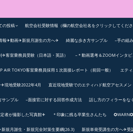
OEIC点数UPｽｸｰﾙ
ての投稿
航空会社受験情報（欄の航空会社名をクリックしてくださ
情報✈動画✈新規月謝生の方へ✈
綺麗な歩き方サンプル
–手の組
削✈客室乗務員受験（日本語・英語）
–＊動画選考＆ZOOMインタ
IP AIR TOKYO客室乗務員採用１次面接レポート（前回一般）
エティ
︎現地受験2022年4月
直近現地受験でのエティハド航空アセスメント(2
方サンプル
–面接官に対する回答作成方法
話し方のフィラーをな
内定者が撮影した写真館✈
＊印象に残る卒業生さんたち
✪WAR
規月謝生・新規完全対策生要綱(26.3)
新規単発受講生の方へ✈受講要