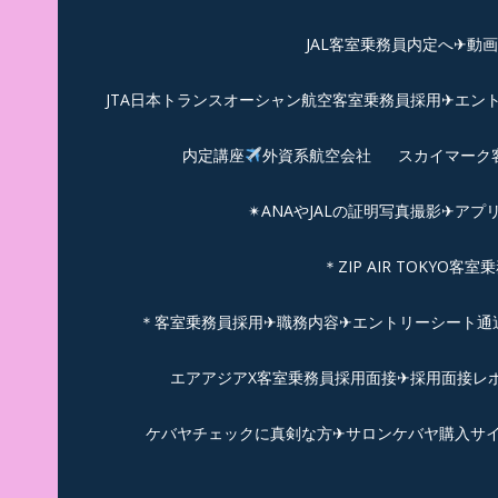
JAL客室乗務員内定へ✈動
JTA日本トランスオーシャン航空客室乗務員採用✈エン
内定講座
外資系航空会社
スカイマーク
✴︎ANAやJALの証明写真撮影✈︎アプ
＊ZIP AIR TOKYO
＊客室乗務員採用✈職務内容✈エントリーシート通過例✈
エアアジアX客室乗務員採用面接✈︎採用面接レポ
ケバヤチェックに真剣な方✈サロンケバヤ購入サ