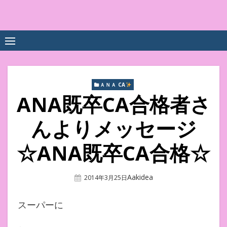
Skip
to
中尾享子CA内定&TOEIC点
詳細は左下3本線三をクリックください！！
content
数UPｽｸｰﾙ
ＡＮＡ CA
ANA既卒CA合格者さ
んよりメッセージ
☆ANA既卒CA合格☆
Author
Aakidea
Posted
2014年3月25日
On
スーパーに