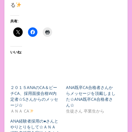
る
共有:
いいね:
２０１５ANAのCA＆ピー
ANA既卒CA合格者さんか
チCA、採用面接合格W内
らメッセージを頂戴しまし
定者☆Sさんからのメッセ
た☆ANA既卒CA合格者さ
ージ☆
ん☆
ＡＮＡ CA
生徒さん 卒業生から
ANA経験者採用の●さんと
やりとりをして☆ＡＮＡ