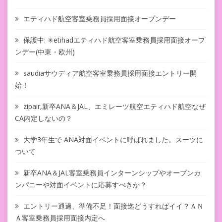
エティハド航空客室乗務員採用面接オープンデー
保護中: ✳︎etihadエティハド航空客室乗務員採用面接オープ
ンデー(中東・欧州)
saudiaサウディア航空客室乗務員採用面接エントリー開
始！
zipair,新卒ANA＆JAL、エミレーツ航空エティハド航空なぜ
CA内定しないの？
大学3年生で ANA対面イベントに呼ばれました。スーツに
ついて
新卒ANA＆JAL客室乗務員インターンシップやオープンカ
ンパニーや対面イベントに応募すべきか？
エントリー通過、準備不足！面接迄どうすればイイ？ＡＮ
Ａ客室乗務員採用面接内定へ