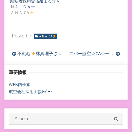
経験者採用合宿始まる☆Ａ
ＮＡ ＣＡ☆
ＡＮＡ CA
Posted in
ＡＮＡ CA
投
不動心
林真理子さん
木下山多さん
近藤麻里絵さん
エバー航空☆CA☆一次面接始まりました☆エバー航空CA
稿
重要情報
ナ
ビ
WEB内検索
航空会社採用面接ﾚﾎﾟｰﾄ
ゲ
ー
シ
Search
SEARC
for:
ョ