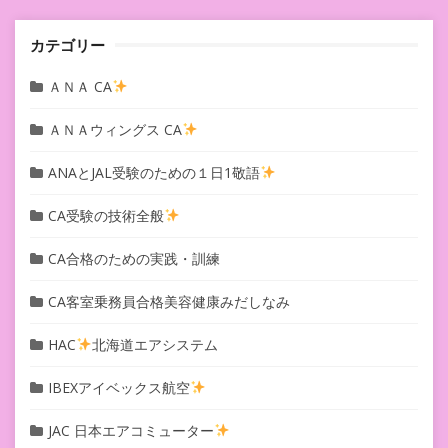
ン
カテゴリー
ＡＮＡ CA
ＡＮＡウィングス CA
ANAとJAL受験のための１日1敬語
CA受験の技術全般
CA合格のための実践・訓練
CA客室乗務員合格美容健康みだしなみ
HAC
北海道エアシステム
IBEXアイベックス航空
JAC 日本エアコミューター