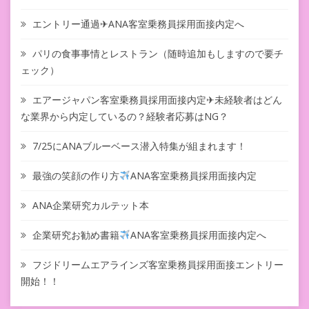
エントリー通過✈ANA客室乗務員採用面接内定へ
パリの食事事情とレストラン（随時追加もしますので要チ
ェック）
エアージャパン客室乗務員採用面接内定✈未経験者はどん
な業界から内定しているの？経験者応募はNG？
7/25にANAブルーベース潜入特集が組まれます！
最強の笑顔の作り方
ANA客室乗務員採用面接内定
ANA企業研究カルテット本
企業研究お勧め書籍
ANA客室乗務員採用面接内定へ
フジドリームエアラインズ客室乗務員採用面接エントリー
開始！！