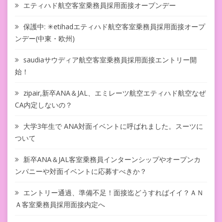
エティハド航空客室乗務員採用面接オープンデー
保護中: ✳︎etihadエティハド航空客室乗務員採用面接オープ
ンデー(中東・欧州)
saudiaサウディア航空客室乗務員採用面接エントリー開
始！
zipair,新卒ANA＆JAL、エミレーツ航空エティハド航空なぜ
CA内定しないの？
大学3年生で ANA対面イベントに呼ばれました。スーツに
ついて
新卒ANA＆JAL客室乗務員インターンシップやオープンカ
ンパニーや対面イベントに応募すべきか？
エントリー通過、準備不足！面接迄どうすればイイ？ＡＮ
Ａ客室乗務員採用面接内定へ