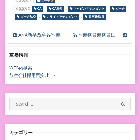
ピーチ
Tagged
,
,
,
CA
CA受験
キャビンアテンダント
ピーチ
,
,
,
ピーチ航空
フライトアテンダント
客室乗務員
投
ANA新卒既卒客室乗務員CA採用✈企業研究BOT
客室乗務員乗務員に向いていない受講生さんその後✈︎
稿
重要情報
ナ
ビ
WEB内検索
航空会社採用面接ﾚﾎﾟｰﾄ
ゲ
ー
シ
Search
SEARC
for:
ョ
ン
カテゴリー