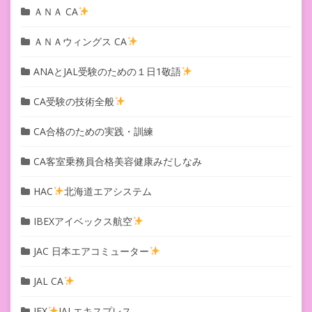
ＡＮＡ CA
ＡＮＡウィングス CA
ANAとJAL受験のための１日1敬語
CA受験の技術全般
CA合格のための実践・訓練
CA客室乗務員合格美容健康みだしなみ
HAC
北海道エアシステム
IBEXアイベックス航空
JAC 日本エアコミューター
JAL CA
JEX
JALエキスプレス