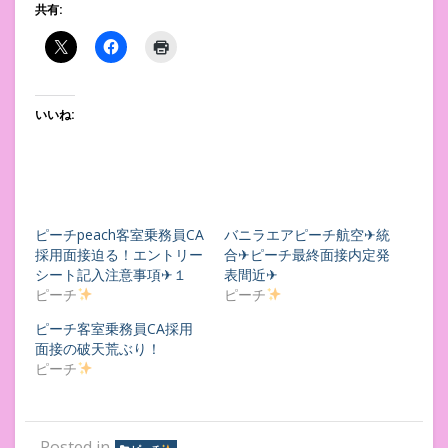
共有:
いいね:
ピーチpeach客室乗務員CA
バニラエアピーチ航空✈︎統
採用面接迫る！エントリー
合✈︎ピーチ最終面接内定発
シート記入注意事項✈１
表間近✈︎
ピーチ
ピーチ
ピーチ客室乗務員CA採用
面接の破天荒ぶり！
ピーチ
Posted in