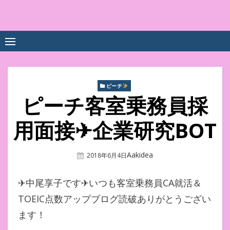
Skip
to
中尾享子CA内定&TOEIC点
詳細は左下3本線三をクリックください！！
content
数UPｽｸｰﾙ
ピーチ
ピーチ客室乗務員採
用面接✈企業研究BOT
Author
Aakidea
Posted
2018年6月4日
On
✈︎中尾享子です✈いつも客室乗務員CA就活＆
TOEIC点数アップブログ読破ありがとうござい
ます！