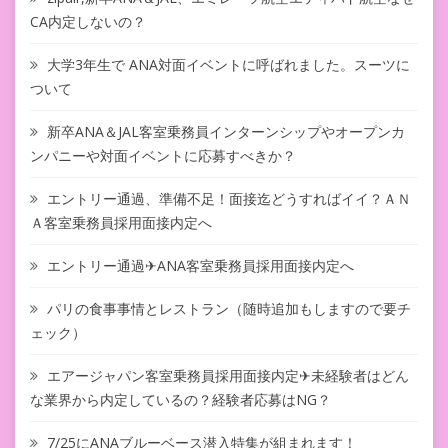
CA内定しないの？
大学3年生で ANA対面イベントに呼ばれました。スーツに
ついて
新卒ANA＆JAL客室乗務員インターンシップやオープンカ
ンパニーや対面イベントに応募すべきか？
エントリー通過、準備不足！面接迄どうすればイイ？ＡＮ
Ａ客室乗務員採用面接内定へ
エントリー通過✈ANA客室乗務員採用面接内定へ
パリの食事事情とレストラン（随時追加もしますので要チ
ェック）
エアージャパン客室乗務員採用面接内定✈未経験者はどん
な業界から内定しているの？経験者応募はNG？
7/25にANAブルーベース潜入特集が組まれます！