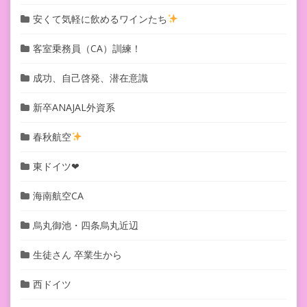
安くて気軽に飲めるワインたち
客室乗務員（CA）訓練！
成功、自己啓発、潜在意識
新卒ANAJAL外資系
春秋航空
東ドイツ❤︎
海南航空CA
烏丸御池・四条烏丸近辺
生徒さん 卒業生から
西ドイツ