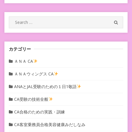
ゲ
ー
シ
Search
SEARC
for:
ョ
ン
カテゴリー
ＡＮＡ CA
ＡＮＡウィングス CA
ANAとJAL受験のための１日1敬語
CA受験の技術全般
CA合格のための実践・訓練
CA客室乗務員合格美容健康みだしなみ