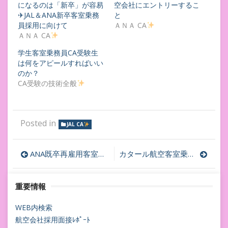
になるのは「新卒」が容易
空会社にエントリーするこ
✈JAL＆ANA新卒客室乗務
と
員採用に向けて
ＡＮＡ CA
ＡＮＡ CA
学生客室乗務員CA受験生
は何をアピールすればいい
のか？
CA受験の技術全般
Posted in
JAL CA
投
ANA既卒再雇用客室乗務員CA採用面接始まる！
カタール航空客室乗務員CA内定の為の企業情報
稿
重要情報
ナ
ビ
WEB内検索
航空会社採用面接ﾚﾎﾟｰﾄ