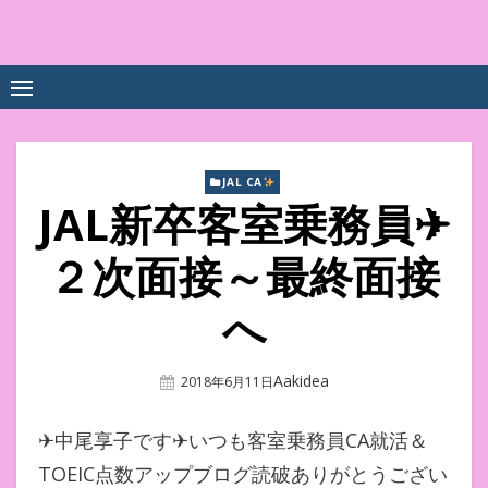
Skip
to
中尾享子CA内定&TOEIC点
詳細は左下3本線三をクリックください！！
content
数UPｽｸｰﾙ
JAL CA
JAL新卒客室乗務員✈
２次面接～最終面接
へ
Author
Aakidea
Posted
2018年6月11日
On
✈中尾享子です✈いつも客室乗務員CA就活＆
TOEIC点数アップブログ読破ありがとうござい