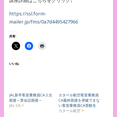
講座詳細はこちらをクリック↓
https://ssl.form-
mailer.jp/fms/0a7d4495427966
共有:
いいね:
JAL新卒客室乗務員CA２次
カタール航空客室乗務員
面接～英会話面接～
CA最終面接を突破できな
JAL CA
い客室乗務員CA受験生
カタール航空