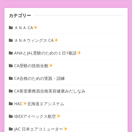
ン
カテゴリー
ＡＮＡ CA
ＡＮＡウィングス CA
ANAとJAL受験のための１日1敬語
CA受験の技術全般
CA合格のための実践・訓練
CA客室乗務員合格美容健康みだしなみ
HAC
北海道エアシステム
IBEXアイベックス航空
JAC 日本エアコミューター