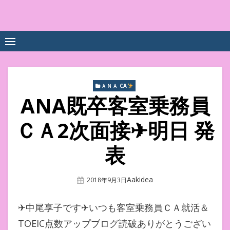
Skip
to
中尾享子CA内定&TOEIC点
詳細は左下3本線三をクリックください！！
content
数UPｽｸｰﾙ
ＡＮＡ CA
ANA既卒客室乗務員
ＣＡ2次面接✈︎明日 発
表
Author
Aakidea
Posted
2018年9月3日
On
✈︎中尾享子です✈︎いつも客室乗務員ＣＡ就活＆
TOEIC点数アップブログ読破ありがとうござい