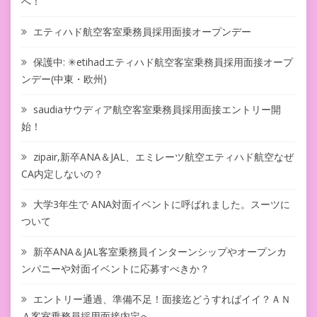
へ！
エティハド航空客室乗務員採用面接オープンデー
保護中: ✳︎etihadエティハド航空客室乗務員採用面接オープ
ンデー(中東・欧州)
saudiaサウディア航空客室乗務員採用面接エントリー開
始！
zipair,新卒ANA＆JAL、エミレーツ航空エティハド航空なぜ
CA内定しないの？
大学3年生で ANA対面イベントに呼ばれました。スーツに
ついて
新卒ANA＆JAL客室乗務員インターンシップやオープンカ
ンパニーや対面イベントに応募すべきか？
エントリー通過、準備不足！面接迄どうすればイイ？ＡＮ
Ａ客室乗務員採用面接内定へ