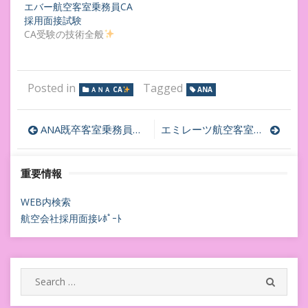
エバー航空客室乗務員CA
採用面接試験
CA受験の技術全般
Posted in
Tagged
ＡＮＡ CA
ANA
投
ANA既卒客室乗務員ＣＡ二次面接
エミレーツ航空客室乗務員ＣＡ✈︎採用面接迫る！
稿
重要情報
ナ
ビ
WEB内検索
航空会社採用面接ﾚﾎﾟｰﾄ
ゲ
ー
シ
Search
SEARC
for:
ョ