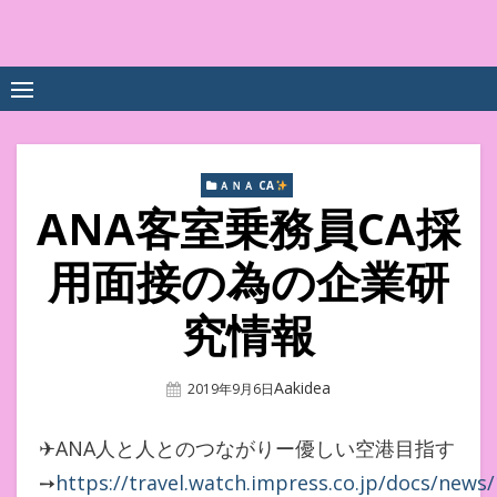
Skip
to
中尾享子CA内定&TOEIC点
詳細は左下3本線三をクリックください！！
content
数UPｽｸｰﾙ
ＡＮＡ CA
ANA客室乗務員CA採
用面接の為の企業研
究情報
Author
Aakidea
Posted
2019年9月6日
On
✈ANA人と人とのつながりー優しい空港目指す
➙
https://travel.watch.impress.co.jp/docs/news