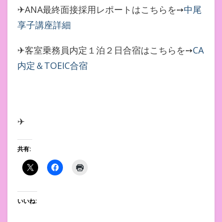
✈ANA最終面接採用レポートはこちらを➙
中尾
享子講座詳細
✈客室乗務員内定１泊２日合宿はこちらを➙
CA
内定＆TOEIC合宿
✈
共有:
いいね: