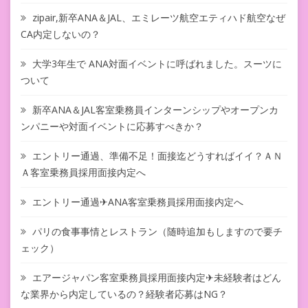
zipair,新卒ANA＆JAL、エミレーツ航空エティハド航空なぜ
CA内定しないの？
大学3年生で ANA対面イベントに呼ばれました。スーツに
ついて
新卒ANA＆JAL客室乗務員インターンシップやオープンカ
ンパニーや対面イベントに応募すべきか？
エントリー通過、準備不足！面接迄どうすればイイ？ＡＮ
Ａ客室乗務員採用面接内定へ
エントリー通過✈ANA客室乗務員採用面接内定へ
パリの食事事情とレストラン（随時追加もしますので要チ
ェック）
エアージャパン客室乗務員採用面接内定✈未経験者はどん
な業界から内定しているの？経験者応募はNG？