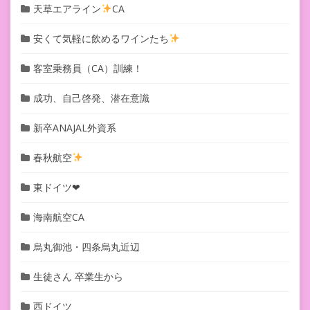
天草エアライン
CA
安くて気軽に飲めるワインたち
客室乗務員（CA）訓練！
成功、自己啓発、潜在意識
新卒ANAJAL外資系
春秋航空
東ドイツ❤︎
海南航空CA
烏丸御池・四条烏丸近辺
生徒さん 卒業生から
西ドイツ