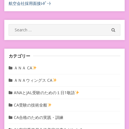
航空会社採用面接ﾚﾎﾟｰﾄ
ゲ
ー
シ
Search
SEARC
for:
ョ
ン
カテゴリー
ＡＮＡ CA
ＡＮＡウィングス CA
ANAとJAL受験のための１日1敬語
CA受験の技術全般
CA合格のための実践・訓練