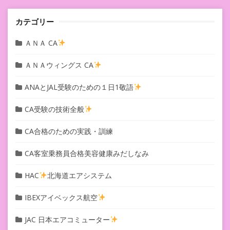
ン
カテゴリー
ＡＮＡ CA
ＡＮＡウィングス CA
ANAとJAL受験のための１日1敬語
CA受験の技術全般
CA合格のための実践・訓練
CA客室乗務員合格美容健康みだしなみ
HAC
北海道エアシステム
IBEXアイベックス航空
JAC 日本エアコミューター