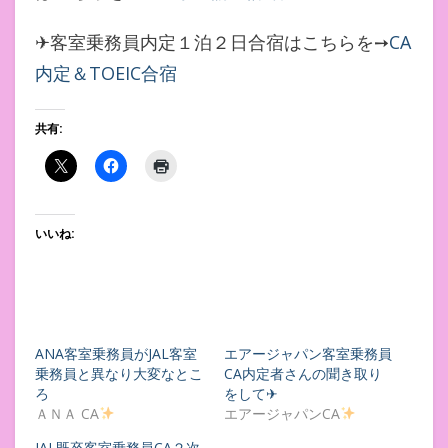
✈客室乗務員内定１泊２日合宿はこちらを➙
CA
内定＆TOEIC合宿
共有:
いいね:
ANA客室乗務員がJAL客室
エアージャパン客室乗務員
乗務員と異なり大変なとこ
CA内定者さんの聞き取り
ろ
をして✈
ＡＮＡ CA
エアージャパンCA
JAL既卒客室乗務員CA２次