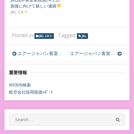
面接に向けて嬉しい連絡
JAL CA
Posted in
Tagged
JAL CA
JAL
投
エアージャパン客室乗務員採用面接レポート
エアージャパン客室乗務員採用面接～台風の番狂わせ～
稿
重要情報
ナ
ビ
WEB内検索
航空会社採用面接ﾚﾎﾟｰﾄ
ゲ
ー
シ
Search
SEARC
for:
ョ