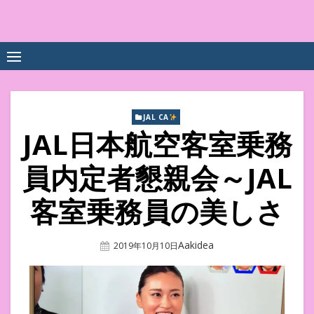
Skip
to
中尾享子CA内定&TOEIC点
詳細は左下3本線三をクリックください！！
content
数UPｽｸｰﾙ
JAL CA
JAL日本航空客室乗務
員内定者懇親会～JAL
客室乗務員の美しさ
Author
Aakidea
Posted
2019年10月10日
On